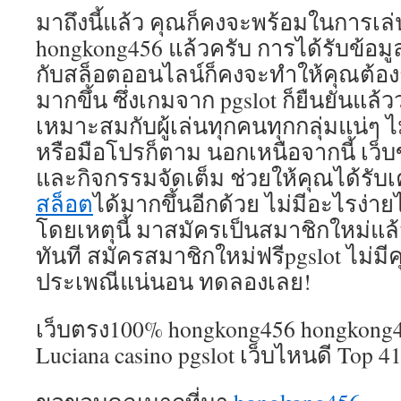
มาถึงนี้แล้ว คุณก็คงจะพร้อมในการเล
hongkong456 แล้วครับ การได้รับข้อมูล
กับสล็อตออนไลน์ก็คงจะทำให้คุณต้องก
มากขึ้น ซึ่งเกมจาก pgslot ก็ยืนยันแล้ว
เหมาะสมกับผู้เล่นทุกคนทุกกลุ่มแน่ๆ ไ
หรือมือโปรก็ตาม นอกเหนือจากนี้ เว็บ
และกิจกรรมจัดเต็ม ช่วยให้คุณได้รับ
สล็อต
ได้มากขึ้นอีกด้วย ไม่มีอะไรง่าย
โดยเหตุนี้ มาสมัครเป็นสมาชิกใหม่แล
ทันที สมัครสมาชิกใหม่ฟรีpgslot ไม่
ประเพณีแน่นอน ทดลองเลย!
เว็บตรง100% hongkong456 hongkong4
Luciana casino pgslot เว็บไหนดี Top 4