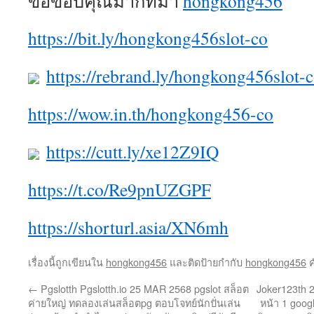
ขอขอบคุณมากที่มา
hongkong456
https://bit.ly/hongkong456slot-co
https://rebrand.ly/hongkong456slot-
https://wow.in.th/hongkong456-co
https://cutt.ly/xe12Z9IQ
https://t.co/Re9pnUZGPF
https://shorturl.asia/XN6mh
เรื่องนี้ถูกเขียนใน
hongkong456
และติดป้ายกำกับ
hongkong456
ค
←
Pgslotth Pgslotth.io 25 MAR 2568 pgslot สล็อต
Joker123th 
ค่ายใหญ่ ทดลองเล่นสล็อตpg ตอบโจทย์นักปั่นเล่น
หน้า 1 goog