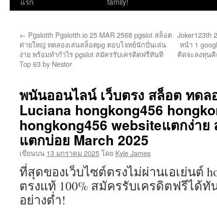
ไป
แรก
family!
ยัง
←
Pgslotth Pgslotth.io 25 MAR 2568 pgslot สล็อต
Joker123th 
เนื้อหา
ค่ายใหญ่ ทดลองเล่นสล็อตpg ตอบโจทย์นักปั่นเล่น
หน้า 1 goog
ง่าย พร้อมทำกำไร pgslot สมัครรับเครดิตฟรีทันที
คิดจะลงทุนคิ
Top 63 by Nestor
พนันออนไลน์ เว็บตรง สล็อต ทดลอ
Luciana hongkong456 hongko
hongkong456 websiteแตกง่าย ส
แตกบ่อย March 2025
เขียนบน
13 มกราคม 2025
โดย
Kyle James
ที่สุดของเว็บไซต์ตรงไม่ผ่านเอเย่นต์ 
ตรงแท้ 100% สมัครรับเครดิตฟรีได้ทัน
อย่างต่ำ!