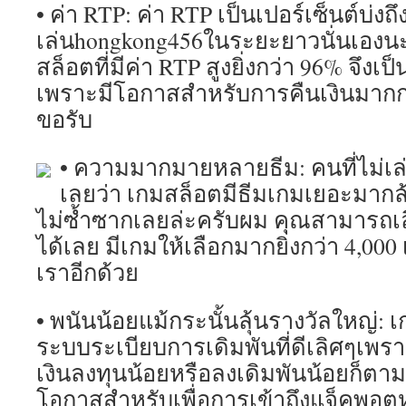
• ค่า RTP: ค่า RTP เป็นเปอร์เซ็นต์บ่งถึงก
เล่นhongkong456ในระยะยาวนั่นเองนะค
สล็อตที่มีค่า RTP สูงยิ่งกว่า 96% จึงเป
เพราะมีโอกาสสำหรับการคืนเงินมากกว่
ขอรับ
• ความมากมายหลายธีม: คนที่ไม่เล่
เลยว่า เกมสล็อตมีธีมเกมเยอะมากล้
ไม่ซ้ำซากเลยล่ะครับผม คุณสามารถเล
ได้เลย มีเกมให้เลือกมากยิ่งกว่า 4,0
เราอีกด้วย
• พนันน้อยแม้กระนั้นลุ้นรางวัลใหญ่: เก
ระบบระเบียบการเดิมพันที่ดีเลิศๆเพราะ
เงินลงทุนน้อยหรือลงเดิมพันน้อยก็ตาม 
โอกาสสำหรับเพื่อการเข้าถึงแจ็คพอตห