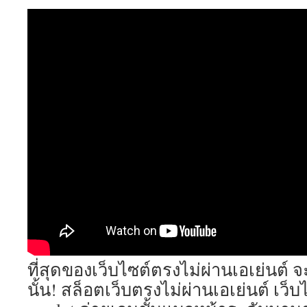
ที่สุดของเว็บไซต์ตรงไม่ผ่านเอเย่นต์ จะ
นั้น! สล็อตเว็บตรงไม่ผ่านเอเย่นต์ เว