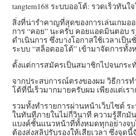
tangtem168 ระบบออโต้: รวดเร็วทันใจ
สิ่งที่น่ารำคาญที่สุดของการเล่นเกมอ
การ “คอย” นะครับ คอยแอดมินตอบ ร
ดำเนินการ ซึ่งบางโอกาสใช้เวลาเป็นชั่ว
ระบบ “สล็อตออโต้” เข้ามาจัดการทั้ง
ตั้งแต่การสมัครเป็นสมาชิกไปจนกระท
จากประสบการณ์ตรงของผม วิธีการท
โต้ที่นี่เร็วมากมายครับผม เพียงแต่เร
รวมทั้งทำรายการผ่านหน้าเว็บไซต์ ร
ในทันทีภายในไม่กี่วินาที ความรู้สึก
แบงค์ชั้นแนวหน้าที่ทั้งหมดทุกอย่างจบ
ต้องส่งสลิปรับรองให้เสียเวลา ซึ่งจุด