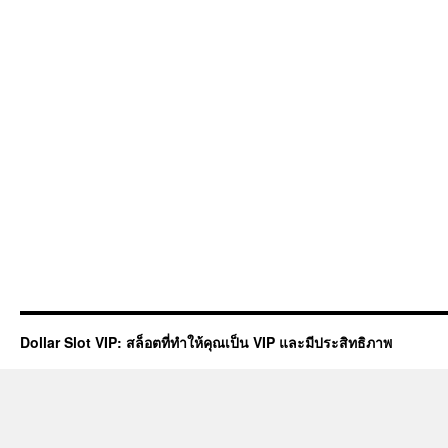
Dollar Slot VIP: สล็อตที่ทำให้คุณเป็น VIP และมีประสิทธิภาพ