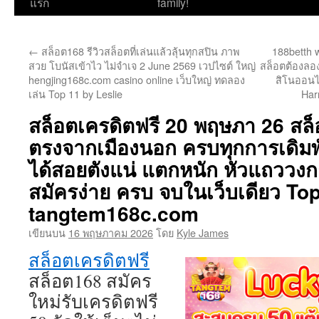
ไป
แรก
family!
ยัง
←
สล็อต168 รีวิวสล็อตที่เล่นแล้วลุ้นทุกสปิน ภาพ
188betth 
เนื้อหา
สวย โบนัสเข้าไว ไม่จำเจ 2 June 2569 เวปไซต์ ใหญ่
สล็อตต้องล
hengjing168c.com casino online เว็บใหญ่ ทดลอง
สิโนออนไล
เล่น Top 11 by Leslie
Har
สล็อตเครดิตฟรี 20 พฤษภา 26 สล็
ตรงจากเมืองนอก ครบทุกการเดิมพั
ได้สอยตังแน่ แตกหนัก หัวแถววง
สมัครง่าย ครบ จบในเว็บเดียว To
tangtem168c.com
เขียนบน
16 พฤษภาคม 2026
โดย
Kyle James
สล็อตเครดิตฟรี
สล็อต168 สมัคร
ใหม่รับเครดิตฟรี