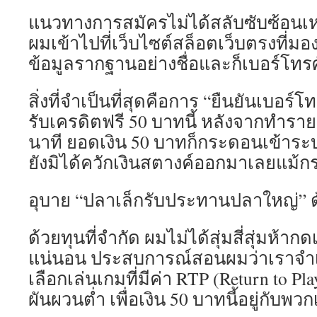
แนวทางการสมัครไม่ได้สลับซับซ้อนเหม
ผมเข้าไปที่เว็บไซต์สล็อตเว็บตรงที่มอง
ข้อมูลรากฐานอย่างชื่อและก็เบอร์โทรศ
สิ่งที่จำเป็นที่สุดคือการ “ยืนยันเบอร์โ
รับเครดิตฟรี 50 บาทนี้ หลังจากทำราย
นาที ยอดเงิน 50 บาทก็กระดอนเข้าระ
ยังมิได้ควักเงินสตางค์ออกมาเลยแม้กร
อุบาย “ปลาเล็กรับประทานปลาใหญ่” ด
ด้วยทุนที่จำกัด ผมไม่ได้สุ่มสี่สุ่มห้
แน่นอน ประสบการณ์สอนผมว่าเราจำเ
เลือกเล่นเกมที่มีค่า RTP (Return to P
ผันผวนต่ำ เพื่อเงิน 50 บาทนี้อยู่กับพว