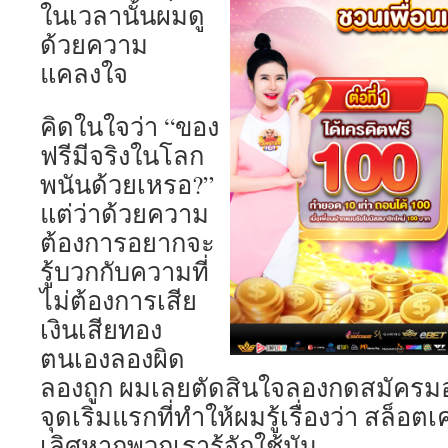
ในเวลานั้นผมดู
ด้วยความ
แคลงใจ
คิดในใจว่า “ของ
ฟรีมีจริงในโลก
พนันด้วยเหรอ?”
แต่ว่าด้วยความ
ต้องการอยากจะ
รู้บวกกับความที่
ไม่ต้องการเสีย
เงินเสียทอง
ตนเองลองผิด
ลองถูก ผมเลยตัดสินใจลองกดสมัครมองส
จุดเริ่มแรกที่ทำให้ผมรู้เรื่องว่า สล็อตเ
เลิศหากพวกเรารู้จักใช้มัน