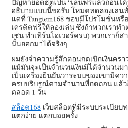
ปัญหายอดฮิตเป็น “เล่นฟรีแล้วถอนได้
อธิบายแบบนี้ขอรับ โหมดทดลองเล่นทั
แต่ที่ Tangtem168 ชอบมีโปรโมชั่นหรื
เครดิตฟรีให้ลองเล่น ซึ่งถ้าพวกเราทำต
เช่น ทำเทิร์นโอเวอร์ครบ) พวกเราก็
นั้นออกมาได้จริงๆ
ผมยังจำความรู้สึกตอนกดเบิกเงินครา
แม้มันจะเป็นจำนวนเงินมิได้จำนวนมา
เป็นเครื่องยืนยันว่าระบบของเขามีควา
ครบบริบรูณ์ตามจำนวนที่กดถอน แล้วก
ตลอด 1 วัน
สล็อต168
เว็บสล็อตที่มีระบบระเบียบ
แตกง่าย แตกบ่อยครั้ง