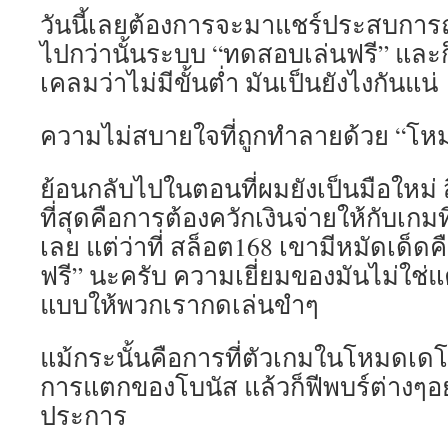
วันนี้เลยต้องการจะมาแชร์ประสบการณ
ไปกว่านั้นระบบ “ทดสอบเล่นฟรี” และก็
เคลมว่าไม่มีขั้นต่ำ มันเป็นยังไงกันแน่
ความไม่สบายใจที่ถูกทำลายด้วย “โ
ย้อนกลับไปในตอนที่ผมยังเป็นมือใหม่ สิ
ที่สุดคือการต้องควักเงินจ่ายให้กับเกมท
เลย แต่ว่าที่ สล็อต168 เขามีหมัดเด็
ฟรี” นะครับ ความเยี่ยมของมันไม่ใช่แ
แบบให้พวกเรากดเล่นขำๆ
แม้กระนั้นคือการที่ตัวเกมในโหมดเดโ
การแตกของโบนัส แล้วก็ฟีพบร์ต่างๆอ
ประการ