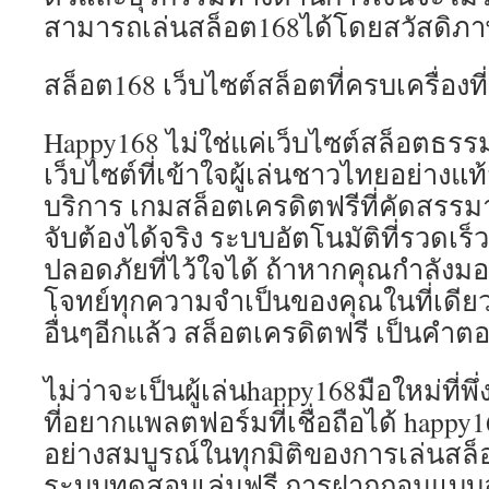
สามารถเล่นสล็อต168ได้โดยสวัสดิภาพ
สล็อต168 เว็บไซต์สล็อตที่ครบเครื่องที่ส
Happy168 ไม่ใช่แค่เว็บไซต์สล็อตธรรม
เว็บไซต์ที่เข้าใจผู้เล่นชาวไทยอย่างแท้จ
บริการ เกมสล็อตเครดิตฟรีที่คัดสรรมาอ
จับต้องได้จริง ระบบอัตโนมัติที่รวดเร
ปลอดภัยที่ไว้ใจได้ ถ้าหากคุณกำลังม
โจทย์ทุกความจำเป็นของคุณในที่เดียว 
อื่นๆอีกแล้ว สล็อตเครดิตฟรี เป็นคำต
ไม่ว่าจะเป็นผู้เล่นhappy168มือใหม่ที่พึ
ที่อยากแพลตฟอร์มที่เชื่อถือได้ happy1
อย่างสมบูรณ์ในทุกมิติของการเล่นสล็อ
ระบบทดสอบเล่นฟรี การฝากถอนแบบออโ