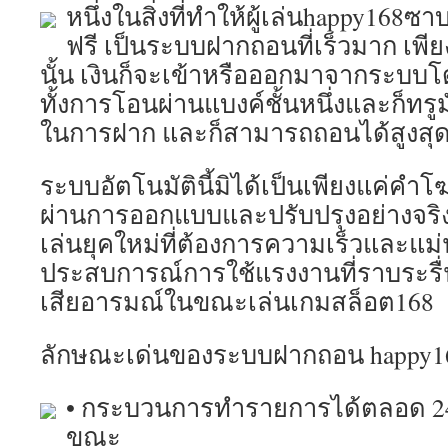
หนึ่งในสิ่งที่ทำให้ผู้เล่นhappy168ซ
ฟรี เป็นระบบฝากถอนที่เร็วมาก เพียง
นั้น เงินก็จะเข้าหรือออกมาจากระบบโด
ทั้งการโอนผ่านแบงค์ชั้นหนึ่งและก็ทรูมั
ในการฝาก และก็สามารถถอนได้สูงสุ
ระบบอัตโนมัตินี้มิได้เป็นเพียงแค่คำ
ผ่านการออกแบบและปรับปรุงอย่างจริงจั
เล่นยุคใหม่ที่ต้องการความเร็วและแม่
ประสบการณ์การใช้แรงงานที่ราบระรื่
เสียอารมณ์ในขณะเล่นเกมสล็อต168
ลักษณะเด่นของระบบฝากถอน happy168
• กระบวนการทำรายการได้ตลอด 24 
ขณะ