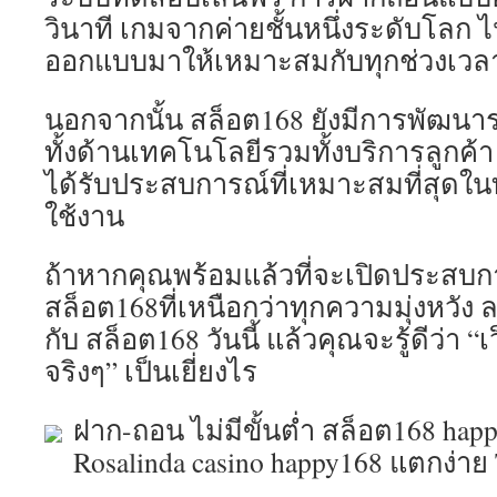
วินาที เกมจากค่ายชั้นหนึ่งระดับโลก ไ
ออกแบบมาให้เหมาะสมกับทุกช่วงเวลาแล
นอกจากนั้น สล็อต168 ยังมีการพัฒนา
ทั้งด้านเทคโนโลยีรวมทั้งบริการลูกค้า
ได้รับประสบการณ์ที่เหมาะสมที่สุดในทุก
ใช้งาน
ถ้าหากคุณพร้อมแล้วที่จะเปิดประสบ
สล็อต168ที่เหนือกว่าทุกความมุ่งหวัง
กับ สล็อต168 วันนี้ แล้วคุณจะรู้ดีว่า “
จริงๆ” เป็นเยี่ยงไร
ฝาก-ถอน ไม่มีขั้นต่ำ สล็อต168 happ
Rosalinda casino happy168 แตกง่าย