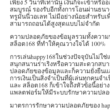
เพียง 5 วินาทีเท่านั้น เงินก็จะเข้า
สมบูรณ์ รองรับอีกทั้งการโอนผ่านธน
ทรูมันนี่วอเลท ไม่มีอย่างน้อยสำหรับเ
สามารถถอนได้สูงสุดแบบไม่จำกัด
ความปลอดภัยของข้อมูลรวมทั้งความน
สล็อต168 ที่ทำให้คุณวางใจได้ 100%
การเล่นhappy168ในช่วงปัจจุบันไม่ใช่
สนุกสนานร่าเริงหรือความสะดวกสบาย
ปลอดภัยของข้อมูลและก็ความยั่งยืน
การเงินเป็นสิ่งจำเป็นที่ผู้เล่นทุกคนจ
และ สล็อต168 ก็เข้าใจถึงหัวข้อนี้อย่าง
แพลตฟอร์มให้มีระบบรักษาความปลอด
มาตรการรักษาความปลอดภัยของ hap