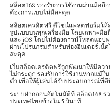
สล็อต168 รองรับการใช้งานผ่านมือถือทุก
ต้องการแบบไม่มีสะดุด
สล็อตเครดิตฟรี ดีไซน์แพลตฟอร์มให้
รูปแบบบนทุกเครื่องมือ โดยเฉพาะมือถื
และ iOS โดยไม่ต้องดาวน์โหลดแอปพลิ
ผ่านโปรแกรมสำหรับท่องอินเตอร์เน็ตไ
สะดุด
เว็บสล็อตเครดิตฟรีถูกพัฒนาให้มีควา
ไม่กระตุก รองรับการใช้งานหากแม้ในอ
ต่ำ เพื่อให้ผู้เล่นได้รับประสบการณ์ที่ด
ระบบฝากถอนอัตโนมัติที่ สล็อต168 รวด
ประเทศไทยข้างใน 5 วินาที