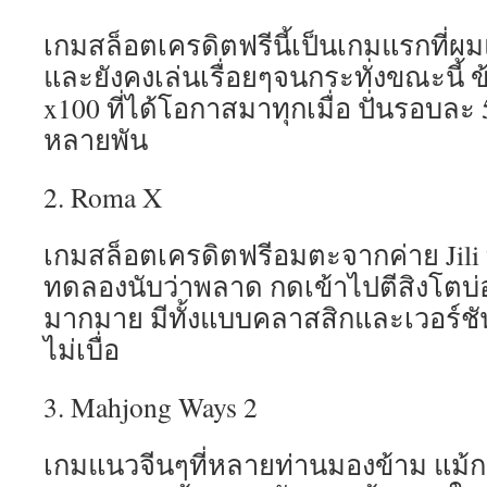
เกมสล็อตเครดิตฟรีนี้เป็นเกมแรกที่ผม
และยังคงเล่นเรื่อยๆจนกระทั่งขณะนี้ ข้
x100 ที่ได้โอกาสมาทุกเมื่อ ปั่นรอบละ 5
หลายพัน
2. Roma X
เกมสล็อตเครดิตฟรีอมตะจากค่าย Jili ที
ทดลองนับว่าพลาด กดเข้าไปตีสิงโตบ่
มากมาย มีทั้งแบบคลาสสิกและเวอร์ชั
ไม่เบื่อ
3. Mahjong Ways 2
เกมแนวจีนๆที่หลายท่านมองข้าม แม้กร