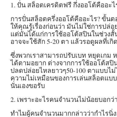
1. ปั่น สล็อตเครดิตฟรี กึ่งออโต้คืออะไ
การปั่นสล็อตครึ่งออโต้คืออะไร? ขั้
ให้คุณรู้เรื่องก่อนว่า มันไม่ใช่การปล่
แต่มันได้แก่การใช้ออโต้สปินในช่วงสั้น
อาจจะใช้สัก 5-20 ตา แล้วรอดูผลที่เกิด
ซึ่งพวกเราสามารถปรับเบท หยุดเกม หร
ได้ตามอยาก ต่างจากการใช้ออโต้สปิน
ปลดปล่อยไหลยาวๆ50-100 ตาแบบไม่ได้
ความไม่เหมือนของการเล่นสล็อตแบบออ
นั่นเองขอรับ
2. เพราะอะไรคนจำนวนไม่น้อยบอกว่าผ
ทำไมผู้คนจำนวนมากกล่าวว่ากำไรนิ่ง