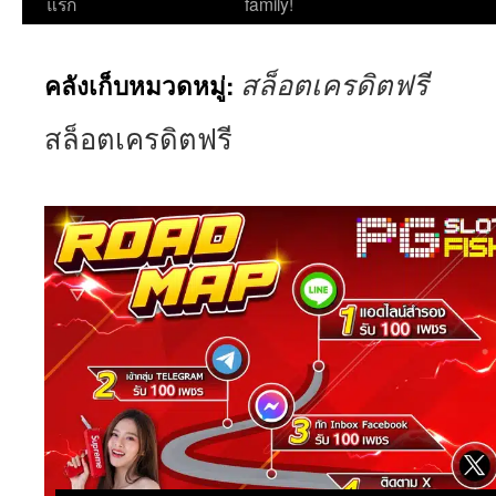
ไป
แรก
family!
ยัง
สล็อตเครดิตฟรี
คลังเก็บหมวดหมู่:
เนื้อหา
สล็อตเครดิตฟรี