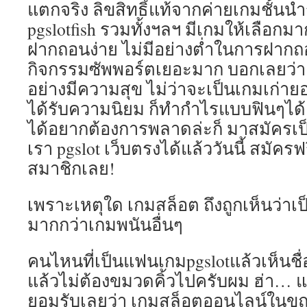
แตกจริง ลิขสิทธิ์แท้จากค่ายเกมชั้นน
pgslotfish รวมทั้งฯลฯ มีเกมให้เลือกมาก
ฝากถอนง่าย ไม่มีอย่างต่ำในการฝากถ
กิจกรรมซัพพอร์ตเยอะมาก บอกเลยว่า 
อย่างมีความสุข ไม่ว่าจะเป็นเกมเก่ายอ
ได้รับความนิยม ก็ทำกำไรแบบฟินๆได
ได้อยากต้องการพลาดล่ะก็ มาสมัครเป
เรา pgslot เว็บตรงได้แล้ววันนี้ สมัคร
สมาชิกเลย!
เพราะเหตุใด เกมสล็อต ถึงถูกเห็นว่าเป
มากกว่าเกมพนันอื่นๆ
คนไหนที่เป็นแฟนเกมpgslotแล้วเห็นชื
แล้วไม่ต้องขมวดคิ้วไปครับผม ฮ่า… แต
ยอมรับเลยว่า เกมสล็อตออนไลน์ในขณะนี