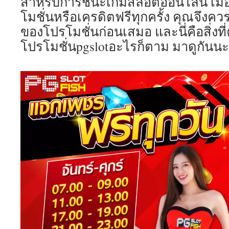
สำหรับการชนะเกมสล็อตออนไลน์ เมื่อ
โมชั่นหรือเครดิตฟรีทุกครั้ง คุณจึงคว
ของโปรโมชั่นก่อนเสมอ และนี่คือสิ่งท
โปรโมชั่นpgslotอะไรก็ตาม มาดูกันนะ