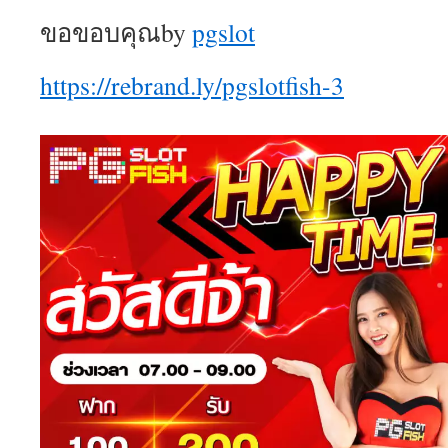
ขอขอบคุณby
pgslot
https://rebrand.ly/pgslotfish-3