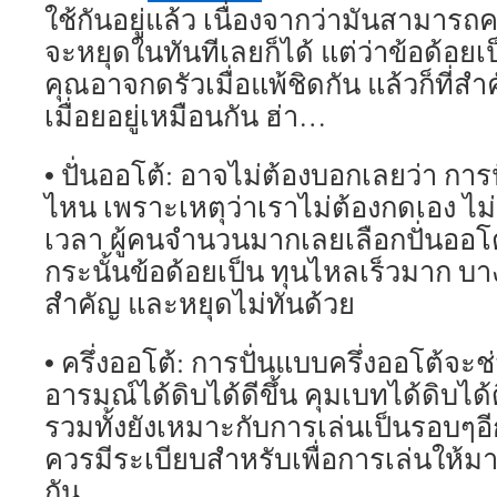
ใช้กันอยู่แล้ว เนื่องจากว่ามันสามารถ
จะหยุดในทันทีเลยก็ได้ แต่ว่าข้อด้อย
คุณอาจกดรัวเมื่อแพ้ชิดกัน แล้วก็ที่ส
เมื่อยอยู่เหมือนกัน ฮ่า…
• ปั่นออโต้: อาจไม่ต้องบอกเลยว่า การ
ไหน เพราะเหตุว่าเราไม่ต้องกดเอง ไ
เวลา ผู้คนจำนวนมากเลยเลือกปั่นออโ
กระนั้นข้อด้อยเป็น ทุนไหลเร็วมาก บ
สำคัญ และหยุดไม่ทันด้วย
• ครึ่งออโต้: การปั่นแบบครึ่งออโต้จะ
อารมณ์ได้ดิบได้ดีขึ้น คุมเบทได้ดิบได
รวมทั้งยังเหมาะกับการเล่นเป็นรอบๆอี
ควรมีระเบียบสำหรับเพื่อการเล่นให้
กัน