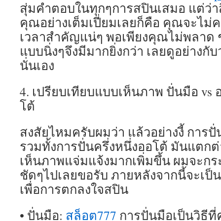
สุ่มคำตอบในทุกๆการสปินเสมอ แต่ว่าสิ
คุณอย่างเต็มเปี่ยมเลยก็คือ คุณจะ
เวลาสำคัญแน่ๆ พอเพียงคุณไม่พลาด 
แบบนิ่งๆจึงมีมากยิ่งกว่า เลยดูอย่างกับ
นั่นเอง
4. เปรียบเทียบแบบเห็นภาพ ปั่นมือ vs ออ
โต้
สงสัยไหมครับผมว่า แล้วอย่างงี้ การปั่
รวมทั้งการปั่นครึ่งหนึ่งออโต้ มันแตกต
เห็นภาพแจ่มแจ้งมากเพิ่มขึ้น ผมจะก
ชัดๆไปเลยขอรับ ภายหลังจากนี้จะเป็น
เพื่อการตกลงใจสปิน
• ปั่นมือ:
สล็อต777
การปั่นมือเป็นวิธี