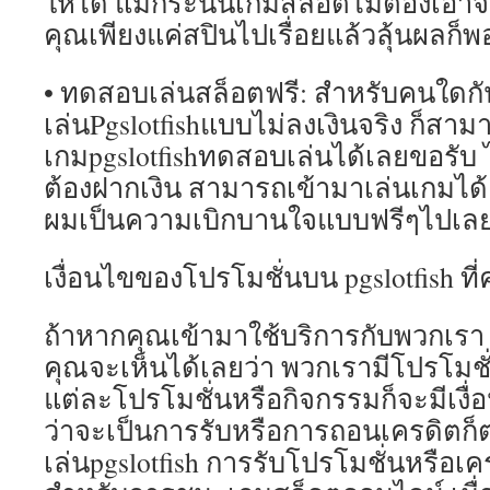
ให้ได้ แม้กระนั้นเกมสล็อตไม่ต้องเอาจ
คุณเพียงแค่สปินไปเรื่อยแล้วลุ้นผลก็
• ทดสอบเล่นสล็อตฟรี: สำหรับคนใดกัน
เล่นPgslotfishแบบไม่ลงเงินจริง ก็สาม
เกมpgslotfishทดสอบเล่นได้เลยขอรับ ไ
ต้องฝากเงิน สามารถเข้ามาเล่นเกมได
ผมเป็นความเบิกบานใจแบบฟรีๆไปเล
เงื่อนไขของโปรโมชั่นบน pgslotfish ที่
ถ้าหากคุณเข้ามาใช้บริการกับพวกเรา pg
คุณจะเห็นได้เลยว่า พวกเรามีโปรโมชั
แต่ละโปรโมชั่นหรือกิจกรรมก็จะมีเงื่อ
ว่าจะเป็นการรับหรือการถอนเครดิตก
เล่นpgslotfish การรับโปรโมชั่นหรือเคร