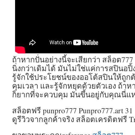
ถ้าหากปั่นอย่างนี้จะเสียกว่า สล็อต777
นิ่งกว่าเดิมได้ มันไม่ใช่แค่การสปินอปิ
รู้จักใช้ประโยชน์ของออโต้สปินให้ถูกต
คุมเวลา และรู้จักหยุดด้วยตัวเอง ถ
ก็ยากที่จะควบคุม มันขึ้นอยู่กับคุณนี
สล็อตฟรี punpro777 Punpro777.art 31
ดูรีวิวจากลูกค้าจริง สล็อตเครดิตฟรี T