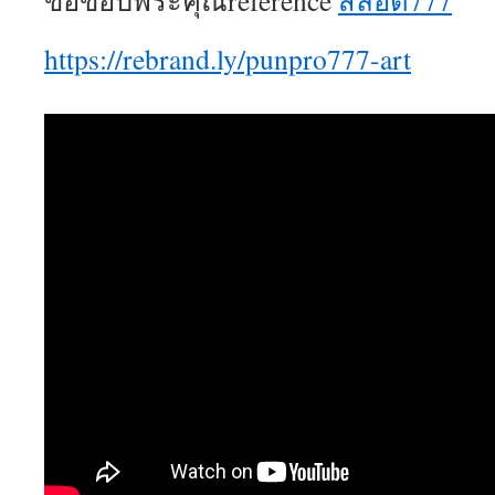
ขอขอบพระคุณreference
สล็อต777
https://rebrand.ly/punpro777-art