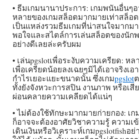
• ธีมเกมนานาประการ: เกมพนันอื่นๆ
หลายของเกมสล็อตมากมายเท่าสล็อตแ
เป็นแหล่งรวมธีมเกมที่น่าสนใจมากม
พอใจและสไตล์การเล่นสล็อตของนักพน
อย่างดีเลยล่ะครับผม
• เล่นpgslotเพื่อระงับความเครียด: ห
เพื่อเครียดน้อยลงเฉยๆมิได้เอาจริงเอา
กำไรเยอะแยะขนาดนั้น ซึ่งเกม
pgslot
ต
ทั้งยังจังหวะการสปิน งานภาพ หรือเสี
ผ่อนคลายความเคลียดได้แน่ๆ
• ไม่ต้องใช้ทักษะมากมายก่ายกอง: เก
ก็อาจจะต้องอาศัยวิชาความรู้ ความเ
เดินเงินหรือวิเคราะห์เกมpgslotfishอย่