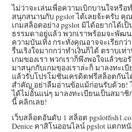
ไม่ว่าจะเล่นเพื่อความเบิกบานใจหรือ
สนุกสนานกับ pgslot ได้เลยจ้ะครับ คุณ
เกมสล็อตอย่าง pgslot มิได้อยากได้เป
ธรรมดาอยู่แล้ว พวกเราพร้อมจะพัฒน
ความบันเทิง กระทั่งคุณอาจจะเรียกว่า
รื่นเริงใจมากกว่าทำเงินก็ได้ ตราบเท่
เกมของเรา พวกเราก็พึงพอใจแล้วขอร
มาสนุกกับเกมของเราล่ะก็ มาลงทะเบ
แล้วรับโปรโมชั่นเครดิตฟรีสล็อตกันได
สำคัญ อย่าลืมอ่านข้อแม้ก่อนรับด้วย!
ได้ไม่อั้นแน่ๆ มาลงทะเบียนเป็นสมาชิก
นี้ คลิกเลย!
เว็บสล็อตอันดับ 1 สล็อต pgslotfish1.c
Denice คาสิโนออนไลน์ pgslot แตกหนั