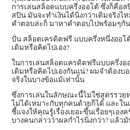
เครดิต
การเล่นสล็อตแบบครึ่งออโต้ ซึ่งก็คือส
ฟรี
สปิน มันจะทำเงินได้นิ่งกว่าเดิมจริง
Top
64
คำตอบล่ะก็ มาหาคำตอบไปพร้อมๆกันก
by
Denice
ปั่น สล็อตเครดิตฟรี แบบครึ่งหนึ่งออโต
เดิมหรือคิดไปเอง?
ในการเล่นสล็อตแครดิตฟรีแบบครึ่งออโ
เดิมหรือคิดไปเองกันแน่? ผมจำต้องบอกก
จริงในบางข้อแม้เท่านั้น
ซึ่งการเล่นในลักษณะนี้ไม่ใช่สูตรรวย
ไม่ได้เหมาะกับทุกคนด้วยก็ได้ และใน
ชี้แจงให้คุณรู้เรื่องเยอะขึ้นเรื่อยๆเอ
บางคนกล่าวว่าผลกำไรนิ่งกว่า? แล้วมั