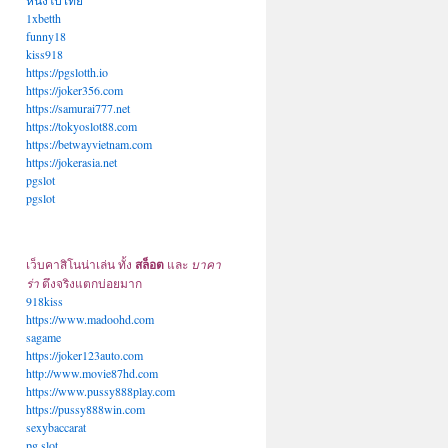
หนังโป๊ไทย
1xbetth
funny18
kiss918
https://pgslotth.io
https://joker356.com
https://samurai777.net
https://tokyoslot88.com
https://betwayvietnam.com
https://jokerasia.net
pgslot
pgslot
เว็บคาสิโนน่าเล่น ทั้ง
สล็อต
และ
บาคา
ร่า
ตึงจริงแตกบ่อยมาก
918kiss
https://www.madoohd.com
sagame
https://joker123auto.com
http://www.movie87hd.com
https://www.pussy888play.com
https://pussy888win.com
sexybaccarat
pg slot