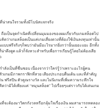
ที่น่าสนใจรวมทั้งมีโบนัสแจกจริง
ถือเป็นจุดกำเนิดที่เปลี่ยนมุมมองของผมเกี่ยวกับเกมสล็อตไป
คิดว่าเกมสล็อตเป็นแค่เกมเสี่ยงดวงที่ต้องใช้เงินลงทุนเท่านั้น
่นแบบฟรีจริงๆก็พบว่ามันมีอะไรมากยิ่งกว่านั้นเยอะแยะ อีกทั้ง
่าดึงดูด แล้วก็จังหวะสำหรับเพื่อการเรียนรู้โดยไม่ต้องเสีย
ว
ำลังเป็นที่ชื่นชอบ เนื่องจากว่าใคร่รู้ว่าเพราะอะไรผู้คน
ัวเกมมีภาพกราฟิกที่สวย เสียงประกอบตื่นเต้น และที่สำคัญ
น ฟรีสปิน ตัวคูณรางวัล และไม่นิเกมที่เพิ่มความระทึกใจ
ว่ามิได้เพียงแค่ “หมุนสล็อต” ไปเรื่อยๆแต่ราวกับได้เล่นเกม
ที่จะต้องมาวิตกกังวลหรือกลุ้มใจเรื่องเงิน ผมสามารถทดลอง