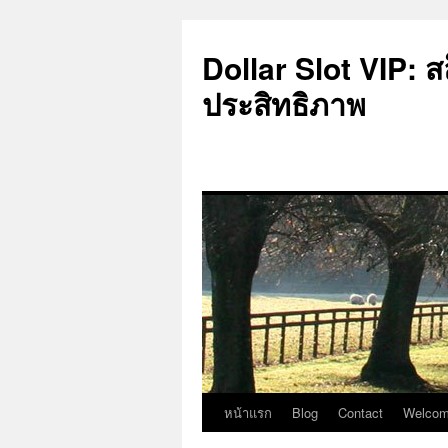
Dollar Slot VIP: ส
ประสิทธิภาพ
หน้าแรก
Blog
Contact
Welcome
ข้าม