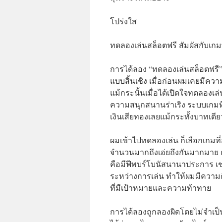
โปร่งใส
ทดลองเล่นสล็อตฟรี สัมผัสกับเกม
การได้ลอง “ทดลองเล่นสล็อตฟรี” 
แบบสิ้นเชิง เมื่อก่อนผมเคยมีความ
แม้กระนั้นเมื่อได้เปิดใจทดลองเล
ความสนุกสนานร่าเริง ระบบเกมที่น
เงินเสียทองเลยแม้กระทั้งบาทเดีย
ผมเข้าไปทดลองเล่น ก็เลือกเกมที่ก
จำนวนมากถึงเอ่ยถึงกันมากมาย ต
คือมีฟีพบร์โบนัสนานาประการ เช่
ระหว่างการเล่น ทำให้ผมมีความคิด
ที่มีเป้าหมายและความท้าทาย
การได้ลองถูกลองผิดโดยไม่จำเป็น