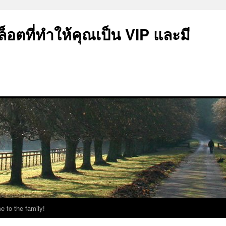
ล็อตที่ทำให้คุณเป็น VIP และมี
 to the family!