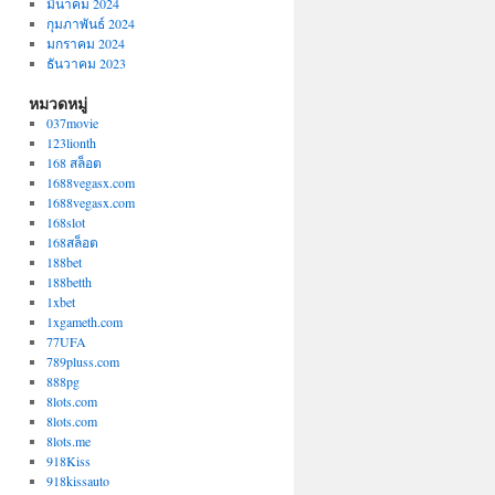
มีนาคม 2024
กุมภาพันธ์ 2024
มกราคม 2024
ธันวาคม 2023
หมวดหมู่
037movie
123lionth
168 สล็อต
1688vegasx.com
1688vegasx.com
168slot
168สล็อต
188bet
188betth
1xbet
1xgameth.com
77UFA
789pluss.com
888pg
8lots.com
8lots.com
8lots.me
918Kiss
918kissauto