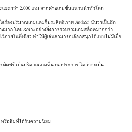
ยอะแยะกว่า 2,000 เกม จากค่ายเกมชั้นแนวหน้าทั่วโลก
ั้งเรื่องปริมาณเกมและก็ประสิทธิภาพ Jinda55 นับว่าเป็นอีก
อย่างมาก โดยเฉพาะอย่างยิ่งการรวบรวมเกมสล็อตมากกว่า
ไว้ภายในที่เดียว ทำให้ผู้เล่นสามารถเลือกสนุกได้แบบไม่มีเบื่อ
รดิตฟรี เป็นปริมาณเกมที่นานาประการ ไม่ว่าจะเป็น
รือธีมที่ได้รับความนิยม