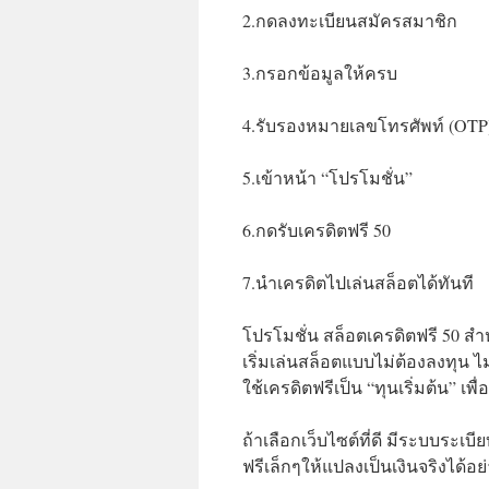
2.กดลงทะเบียนสมัครสมาชิก
3.กรอกข้อมูลให้ครบ
4.รับรองหมายเลขโทรศัพท์ (OTP
5.เข้าหน้า “โปรโมชั่น”
6.กดรับเครดิตฟรี 50
7.นำเครดิตไปเล่นสล็อตได้ทันที
โปรโมชั่น สล็อตเครดิตฟรี 50 สำห
เริ่มเล่นสล็อตแบบไม่ต้องลงทุน 
ใช้เครดิตฟรีเป็น “ทุนเริ่มต้น” เพ
ถ้าเลือกเว็บไซต์ที่ดี มีระบบระเบ
ฟรีเล็กๆให้แปลงเป็นเงินจริงได้อย