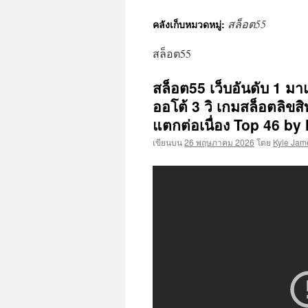
ไป
สล็อต55
คลังเก็บหมวดหมู่:
ยัง
สล็อต55
เนื้อหา
สล็อต55 เว็บอันดับ 1 มา
ออโต้ 3 วิ เกมสล็อตลิขสิ
แตกต่อเนื่อง Top 46 by 
เขียนบน
26 พฤษภาคม 2026
โดย
Kyle Jam