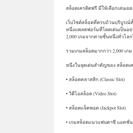
สล็อตเครดิตฟรี มีให้เลือกเล่นเ
เว็บไซต์สล็อตที่ครบถ้วนบริบูรณ์ท
หนึ่งแพลตฟอร์มที่โดดเด่นเป็น
2,000 เกมจากค่ายชั้นหนึ่งทั่วโลก
รวมเกมสล็อตมากกว่า 2,000 เกม
หนึ่งในจุดเด่นสำคัญของ สล็อตเค
• สล็อตคลาสสิก (Classic Slot)
• วิดีโอสล็อต (Video Slot)
• สล็อตแจ็คพอต (Jackpot Slot)
• เกมสล็อตแนวแฟนตาซี แอคชั่น ห