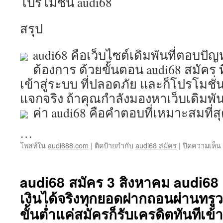
โปรโมชั่น audi68
สรุป
audi68 คือเว็บไซต์เดิมพันที่ตอบปัญห
ต้องการ ด้วยขั้นตอน audi68 สมัคร ท
เข้าสู่ระบบ ที่ปลอดภัย และก็โปรโมชั่น 
แจกจริง ถ้าคุณกำลังมองหาเว็บเดิมพันที
ค่า audi68 คือคำตอบที่เหมาะสมที่ส
…
โพสท์ใน
audi688.com
|
ติดป้ายกำกับ
audi68 สมัคร
|
ปิดความเห็น
audi68 สมัคร 3 สิงหาคม audi68 
เงินได้จริงทุกยอดฝากถอนผ่านทรู
ขั้นต่ำแค่สมัครก็รับเครดิตทันทีเข้