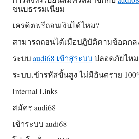
ขนบธรรมเนียม
เครดิตฟรีถอนเงินได้ไหม?
สามารถถอนได้เมื่อปฏิบัติตามข้อตกลงท
ระบบ
audi68 เข้าสู่ระบบ
ปลอดภัยไหม
ระบบเข้ารหัสขั้นสูง ไม่มีอันตราย 10
Internal Links
สมัคร audi68
เข้าระบบ audi68