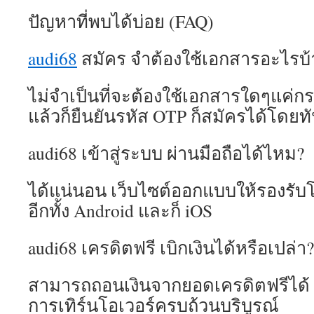
ปัญหาที่พบได้บ่อย (FAQ)
audi68
สมัคร จำต้องใช้เอกสารอะไรบ้
ไม่จำเป็นที่จะต้องใช้เอกสารใดๆแค่
แล้วก็ยืนยันรหัส OTP ก็สมัครได้โดยทั
audi68 เข้าสู่ระบบ ผ่านมือถือได้ไหม?
ได้แน่นอน เว็บไซต์ออกแบบให้รองรับโท
อีกทั้ง Android และก็ iOS
audi68 เครดิตฟรี เบิกเงินได้หรือเปล่า?
สามารถถอนเงินจากยอดเครดิตฟรีได้ 
การเทิร์นโอเวอร์ครบถ้วนบริบูรณ์