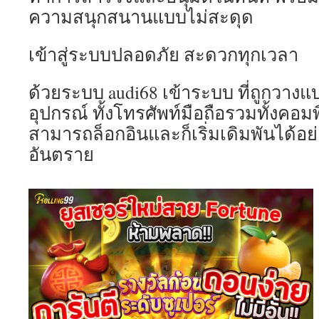
ความสนุกสนานแบบไม่สะดุด
เข้าสู่ระบบปลอดภัย สะดวกทุกเวลา
ด้วยระบบ audi68 เข้าระบบ ที่ถูกวางแ
อุปกรณ์ ทั้งโทรศัพท์มือถือรวมทั้งคอมพิ
สามารถล็อกอินและก็เริ่มเดิมพันได้อย่
อันตราย