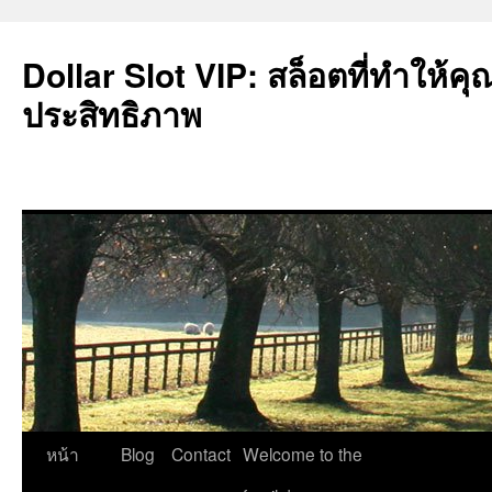
Dollar Slot VIP: สล็อตที่ทำให้คุ
ประสิทธิภาพ
ข้าม
หน้า
Blog
Contact
Welcome to the