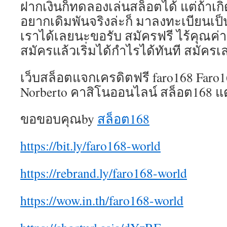
ฝากเงินก็ทดลองเล่นสล็อตได้ แต่ถ้าเก
อยากเดิมพันจริงล่ะก็ มาลงทะเบียนเป
เราได้เลยนะขอรับ สมัครฟรี ไร้คุณค
สมัครแล้วเริ่มได้กำไรได้ทันที สมัครเ
เว็บสล็อตแจกเครดิตฟรี faro168 Faro1
Norberto คาสิโนออนไลน์ สล็อต168 แต
ขอขอบคุณby
สล็อต168
https://bit.ly/faro168-world
https://rebrand.ly/faro168-world
https://wow.in.th/faro168-world