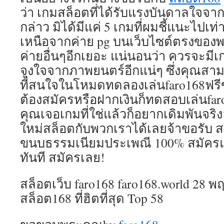
ว่า เกมสล็อตที่ได้รับแรงบันดาลใจจา
กล่าว มิได้มีแค่ 5 เกมที่ผมชี้แนะไปเท่
เหนือจากค่าย pg บนเว็บไซต์ตรงของพ
ค่ายอื่นๆอีกเยอะ แน่นอนว่า ควรจะมีเก
จูงใจจากภาพยนตร์อีกแน่ๆ ซึ่งคุณสา
ที่สนใจในโหมดทดลองเล่นfaro168ฟรี
ต้องสมัครหรือฝากเงินก็ทดสอบเล่นfaro
คุณเจอเกมที่ใช่แล้วก็อยากเดิมพันจริ
ใหม่สล็อตกับพวกเราได้เลยจ้าขอรับ สม
ขนบธรรมเนียมประเพณี 100% สมัครแล
ทันที สมัครเลย!
สล็อตเว็บ faro168 faro168.world 28 พ
สล็อต168 ที่ฮิตที่สุด Top 58