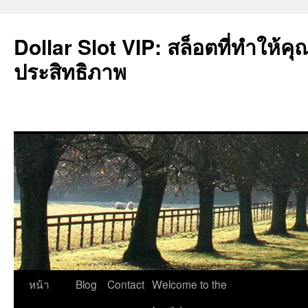
Dollar Slot VIP: สล็อตที่ทำให้คุ
ประสิทธิภาพ
ข้าม
หน้า
Blog
Contact
Welcome to the