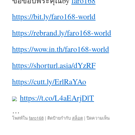
ขอขอบพระคุณby
faro168
https://bit.ly/faro168-world
https://rebrand.ly/faro168-world
https://wow.in.th/faro168-world
https://shorturl.asia/dYzRF
https://cutt.ly/ErlRaYAo
https://t.co/L4aEArjDlT
…
บน
โพสท์ใน
faro168
|
ติดป้ายกำกับ
สล็อต
|
ปิดความเห็น
สล็อต
เว็บไซต์