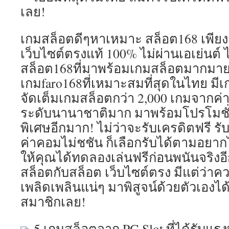
ใหญ่
เลย!
สล็อต168
ใหม่
ล่าสุด
เกมสล็อตดีๆหาเหมาะ สล็อต168 เพียงแ
Top
เว็บไซต์ตรงแท้ 100% ไม่ผ่านเอเย่นต์ 
84
สล็อต168ที่มาพร้อมเกมสล็อตมากมา
by
Norberto
เกมfaro168ที่เหมาะสมที่สุดในไทย มีเ
faro168
จัดเต็มเกมสล็อตกว่า 2,000 เกมจากค่
Faro168.
5
ระดับนานาชาติมาก มาพร้อมโปรโมชั่
June
พิเศษอีกมาก! ไม่ว่าจะรับเครดิตฟรี รั
2568
ค่าคอมไม่ชชัน ก็เลือกรับได้ตามอยา
ให้คุณได้ทดลองเล่นฟรีก่อนพนันจริงอี
สล็อตกับสล็อต เว็บไซต์ตรง มีแต่ว
เพลิดเพลินแน่ๆ มาพิสูจน์ด้วยตัวเองได้
สมาชิกเลย!
5 เกมสล็อตจาก PG Slot ที่ได้รับแ