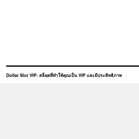
Dollar Slot VIP: สล็อตที่ทำให้คุณเป็น VIP และมีประสิทธิภาพ