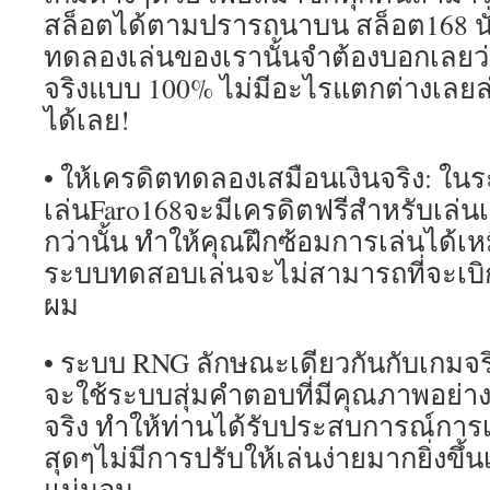
สล็อตได้ตามปรารถนาบน สล็อต168 นั่
ทดลองเล่นของเรานั้นจำต้องบอกเลยว
จริงแบบ 100% ไม่มีอะไรแตกต่างเลย
ได้เลย!
• ให้เครดิตทดลองเสมือนเงินจริง: ใ
เล่นFaro168จะมีเครดิตฟรีสำหรับเล่
กว่านั้น ทำให้คุณฝึกซ้อมการเล่นได้เห
ระบบทดสอบเล่นจะไม่สามารถที่จะเบิ
ผม
• ระบบ RNG ลักษณะเดียวกันกับเกมจ
จะใช้ระบบสุ่มคำตอบที่มีคุณภาพอย่า
จริง ทำให้ท่านได้รับประสบการณ์การเ
สุดๆไม่มีการปรับให้เล่นง่ายมากยิ่งขึ้น
แน่นอน