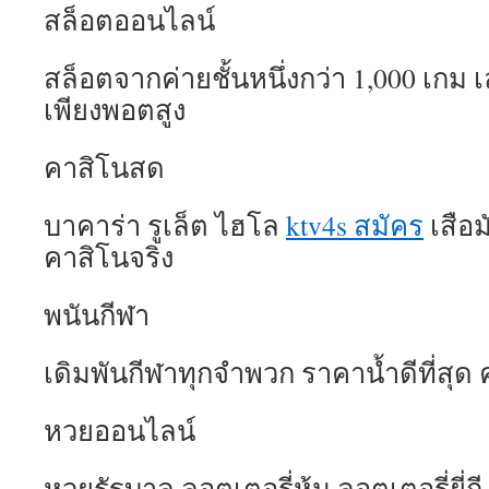
สล็อตออนไลน์
สล็อตจากค่ายชั้นหนึ่งกว่า 1,000 เกม 
เพียงพอตสูง
คาสิโนสด
บาคาร่า รูเล็ต ไฮโล
ktv4s สมัคร
เสือ
คาสิโนจริง
พนันกีฬา
เดิมพันกีฬาทุกจำพวก ราคาน้ำดีที่สุด 
หวยออนไลน์
หวยรัฐบาล ลอตเตอรี่หุ้น ลอตเตอรี่ยี่กี