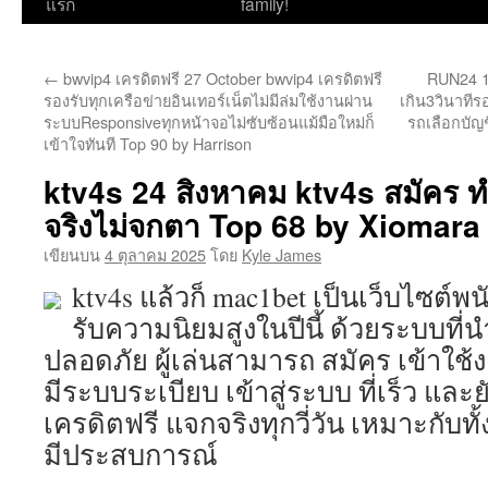
ไป
แรก
family!
ยัง
←
bwvip4 เครดิตฟรี 27 October bwvip4 เครดิตฟรี
RUN24 1
เนื้อหา
รองรับทุกเครือข่ายอินเทอร์เน็ตไม่มีล่มใช้งานผ่าน
เกิน3วินาที
ระบบResponsiveทุกหน้าจอไม่ซับซ้อนแม้มือใหม่ก็
รถเลือกบัญ
เข้าใจทันที Top 90 by Harrison
ktv4s 24 สิงหาคม ktv4s สมัคร 
จริงไม่จกตา Top 68 by Xiomara
เขียนบน
4 ตุลาคม 2025
โดย
Kyle James
ktv4s แล้วก็ mac1bet เป็นเว็บไซต์พน
รับความนิยมสูงในปีนี้ ด้วยระบบที่นำ
ปลอดภัย ผู้เล่นสามารถ สมัคร เข้าใช้ง
มีระบบระเบียบ เข้าสู่ระบบ ที่เร็ว แล
เครดิตฟรี แจกจริงทุกวี่วัน เหมาะกับทั้งม
มีประสบการณ์