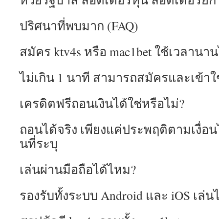
ปริศนาที่พบมาก (FAQ)
สมัคร ktv4s หรือ mac1bet ใช้เวลานา
ไม่เกิน 1 นาที สามารถสมัครและเข้าใช
เครดิตฟรีถอนเงินได้ใช่หรือไม่?
ถอนได้จริง เพียงแค่ประพฤติตามเงื่
นที่ระบุ
เล่นผ่านมือถือได้ไหม?
รองรับทั้งระบบ Android และ iOS เล่นไ