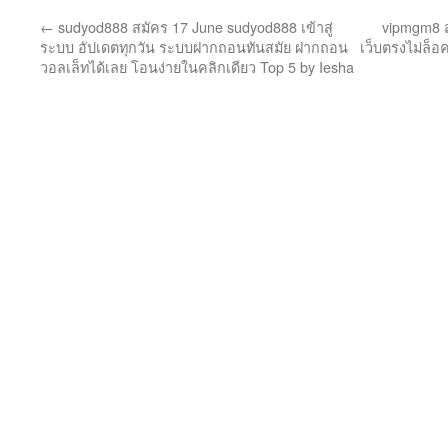
←
sudyod888 สมัคร 17 June sudyod888 เข้าสู่
vipmgm8 ส
ระบบ อัปเดตทุกวัน ระบบฝากถอนทันสมัย ฝากถอน
เว็บตรงไม่ล็อ
วอลเล็ทได้เลย โอนง่ายในคลิกเดียว Top 5 by Iesha