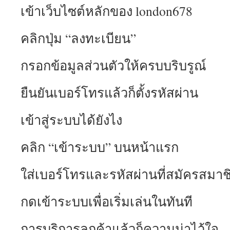
เข้าเว็บไซต์หลักของ london678
คลิกปุ่ม “ลงทะเบียน”
กรอกข้อมูลส่วนตัวให้ครบบริบรูณ์
ยืนยันเบอร์โทรแล้วก็ตั้งรหัสผ่าน
เข้าสู่ระบบได้ยังไง
คลิก “เข้าระบบ” บนหน้าแรก
ใส่เบอร์โทรและรหัสผ่านที่สมัครสมาชิ
กดเข้าระบบเพื่อเริ่มเล่นในทันที
การบริการลูกค้าแล้วก็ความน่าไว้ใจ