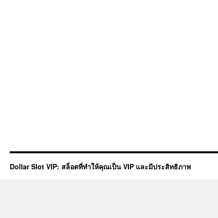
Dollar Slot VIP: สล็อตที่ทำให้คุณเป็น VIP และมีประสิทธิภาพ