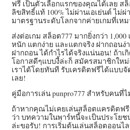
ฟรี เป็นตัวเลือกแรกของคุณได้เลย สล
ลิขสิทธิ์แท้ 100% ไม่ผ่านเอเย่นต์ ไม่
มาตรฐานระดับโลกจากค่ายเกมที่เหมา
ส่งต่อเกม สล็อต777 มากยิ่งกว่า 1,00
หนัก แตกง่าย และแตกจริง ฝากถอนง่าย
ฝากถอน ได้กำไรได้จริงแน่นอน! ถ้าเ
โอกาสดีๆแบบงี้ล่ะก็ สมัครสมาชิกใหม่
เราได้โดยทันที รับเครดิตฟรีได้แบบจ
เลย!
คู่มือการเล่น punpro777 สำหรับคนที่ไ
ถ้าหากคุณไม่เคยเล่นสล็อตแครดิตฟร
ว่า บทความในพาร์ทนี้จะเป็นประโยช
ล่ะขอรับ! การเริ่มต้นเล่นสล็อตออนไลน