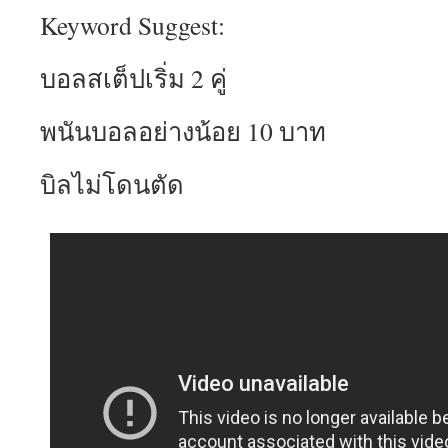
Keyword Suggest:
บอลสเต็ปเริ่ม 2 คู่
พนันบอลอย่างน้อย 10 บาท
บิลไม่โดนตัด