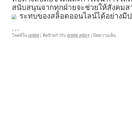
สนับสนุนจากทุกฝ่ายจะช่วยให้สังคม
ระทบของสล็อตออนไลน์ได้อย่างมีป
…
บน
โพสท์ใน
dr888
|
ติดป้ายกำกับ
dr888 สมัคร
|
ปิดความเห็น
Use
Dr888
To
Make
Somebo
Fall
In
Love
With
You