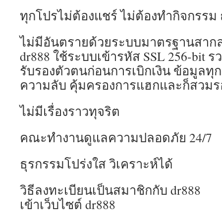
ทุกโปรไม่ต้องแชร์ ไม่ต้องทำกิจกรรม 
ไม่มีอันตรายด้วยระบบมาตรฐานสาก
dr888 ใช้ระบบเข้ารหัส SSL 256-bit ร
รับรองตัวตนก่อนการเบิกเงิน ข้อมูลทุกส
ความลับ คุ้มครองการแฮกและก็สวมร
ไม่มีเรื่องราวทุจริต
คณะทำงานดูแลความปลอดภัย 24/7
ธุรกรรมโปร่งใส วิเคราะห์ได้
วิธีลงทะเบียนเป็นสมาชิกกับ dr888
เข้าเว็บไซต์ dr888