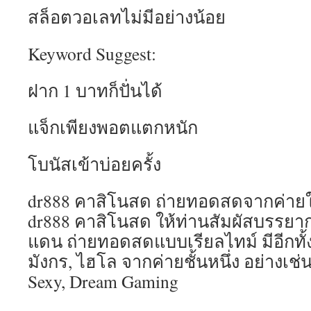
สล็อตวอเลทไม่มีอย่างน้อย
Keyword Suggest:
ฝาก 1 บาทก็ปั่นได้
แจ็กเพียงพอตแตกหนัก
โบนัสเข้าบ่อยครั้ง
dr888 คาสิโนสด ถ่ายทอดสดจากค่าย
dr888 คาสิโนสด ให้ท่านสัมผัสบรรยา
แดน ถ่ายทอดสดแบบเรียลไทม์ มีอีกทั้ง บ
มังกร, ไฮโล จากค่ายชั้นหนึ่ง อย่างเช
Sexy, Dream Gaming