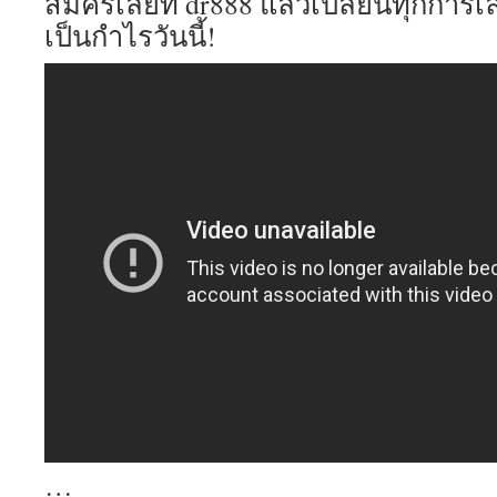
สมัครเลยที่ dr888 แล้วเปลี่ยนทุกการเ
เป็นกำไรวันนี้!
…