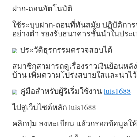
ฝาก-ถอนอัตโนมัติ
ใช้ระบบฝาก-ถอนที่ทันสมัย ปฏิบัติการข้
อย่างต่ำ รองรับธนาคารชั้นนำในประ
ประวัติธุรกรรมตรวจสอบได้
สมาชิกสามารถดูเรื่องราวเงินย้อนหลั
บ้าน เพิ่มความโปร่งสบายใสและน่าไว
คู่มือสำหรับผู้ริเริ่มใช้งาน
luis1688
ไปสู่เว็บไซต์หลัก luis1688
คลิกปุ่ม ลงทะเบียน แล้วกรอกข้อมูลใ