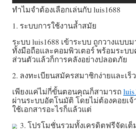
ทำไมจำต้องเลือกเล่นกับ luis1688
1. ระบบการใช้งานล้ำสมัย
ระบบ luis1688 เข้าระบบ ถูกวางแบบมา
ทั้งมือถือและคอมพิวเตอร์ พร้อมระบบ
ส่วนตัวแล้วก็การคลังอย่างปลอดภัย
2. ลงทะเบียนสมัครสมาชิกง่ายและเร็ว
เพียงแค่ไม่กี่ขั้นตอนคุณก็สามารถ
lui
ผ่านระบบอัตโนมัติ โดยไม่ต้องคอยเจ้า
ใช้เอกสารอะไรก็แล้วแต่
3. โปรโมชั่นรวมทั้งเครดิตฟรีจัดเต็