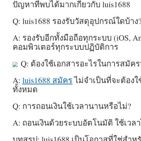
ปัญหาที่พบได้มากเกี่ยวกับ luis1688
Q: luis1688 รองรับวัสดุอุปกรณ์ใดบ้าง
A: รองรับอีกทั้งมือถือทุกระบบ (iOS, A
คอมพิวเตอร์ทุกระบบปฏิบัติการ
Q: ต้องใช้เอกสารอะไรในการสมัครห
A:
luis1688 สมัคร
ไม่จำเป็นที่จะต้อง
ทั้งหมด
Q: การถอนเงินใช้เวลานานหรือไม่?
A: ถอนเงินด้วยระบบอัตโนมัติ ใช้เวลาไ
บทสรุป: luis1688 เป็นโอกาสที่ใช่สำห