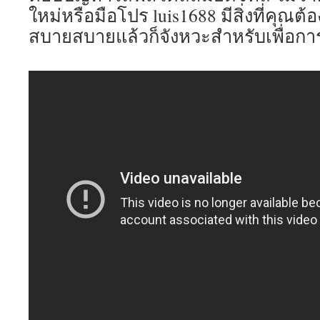
ใหม่หรือมือโปร luis1688 มีสิ่งที่คุ
สบายสบายแล้วก็จังหวะสำหรับเพื่อการ