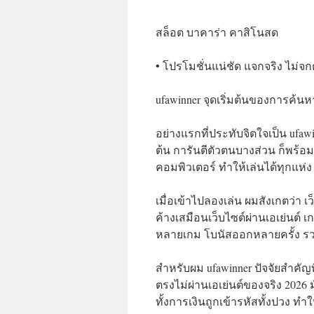
สล็อต บาคาร่า คาสิโนสด
• โปรโมชั่นแน่ชัด แจกจริง ไม่จ
ufawinner จุดเริ่มต้นของการค้นห
อย่างแรกที่ประทับจิตใจเป็น ufawi
ต้น การันตีตัวตนบางส่วน ก็พร้อม
คอมพิวเตอร์ ทำให้เล่นได้ทุกแห่ง 
เมื่อเข้าไปลองเล่น ผมสังเกตว่า
ค้างเสมือนเว็บไซต์ผ่านเอเย่นต์ 
หลายเกม โบนัสออกหลายครั้ง ร
สำหรับผม ufawinner ปัจจัยสำคัญท
ตรงไม่ผ่านเอเย่นต์ของจริง 2026
ทั้งการเงินถูกเข้ารหัสทั้งปวง ทำ