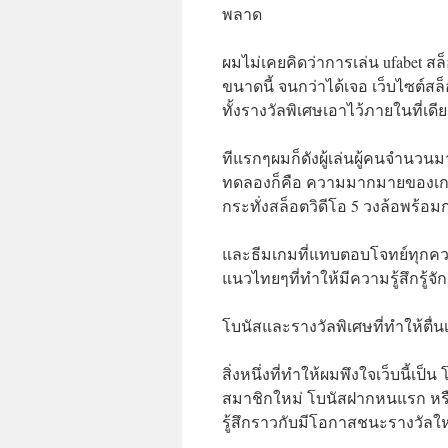
พลาด
ผมไม่เคยคิดว่าการเล่น ufabet ส
ขนาดนี้ จนกว่าได้เจอ เว็บไซต์ส
ทั้งรางวัลพิเศษเอาไว้ภายในที่เดี
ทีแรกๆผมก็ดังผู้เล่นผู้คนจำนวนมา
ทดลองก็คือ ความมากมายของเกม ที่
กระทั่งสล็อตวิดีโอ 5 วงล้อพร้อ
และธีมเกมที่แทบตอบโจทย์ทุกความ
แนวไทยๆที่ทำให้มีความรู้สึกรู้จัก
โบนัสและรางวัลพิเศษที่ทำให้ตื่นเ
สิ่งหนึ่งที่ทำให้ผมพึงใจเว็บนี้เป
สมาชิกใหม่ โบนัสฝากหนแรก หรือ
รู้สึกราวกับมีโอกาสชนะรางวัลใหญ