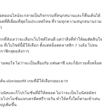
ล็อตออนไลน์จะกลายเป็นกิจกรรมที่สนุกสนานและก็ตื่นเต้นได้
ล็อตที่ดีเยี่ยมที่สุดในประเทศไทย ที่รวมทุกความสนุกสนานรวม
ยว
กที่ลังเลว่าจะเลือกเว็บไซต์ไหนดี แต่ว่าสิ่งที่ทำให้ผมตัดสินใจ
เว็บไซต์นี้มีให้เลือก ตั้งแต่สล็อตคลาสสิก 3 วงล้อ ไปจน
มกราฟิกสุดอลังการ
พอใจ ไม่ว่าจะเป็นเสี่ยงภัย แฟนตาซี และก็ยังรวมทั้งสล็อต
ต้น ufawinner88 เกมที่มีให้เลือกเยอะมาก
็น โบนัสและก็โปรโมชั่นที่มีให้ตลอด ไม่ว่าจะเป็นโบนัสสมัคร
โปรโมชั่นแจกเครดิตฟรีรายวัน ทำให้ครั้งใดก็ตามเข้าเล่น
่เพิ่มขึ้น