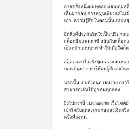
กาลครั้งหนึ่งผมทดลองเล่นเกมสล็อ
เห็นมาก่อน การหมุนเพียงแค่ไม่จำน
เท่า! ความรู้สึกในตอนนั้นแทบห
อีกสิ่งที่ประทับจิตใจเป็น ปริม
สล็อตธีมแฟนตาซี สลับกับสล็อต
เป็นหลักแสนบาท ทำให้เมื่อใดก็ตา
สล็อตแตกไวจริงๆผมลองเล่นหลาย
บ่อยเกินคาด ทำให้ผมรู้สึกว่าเงิ
นอกนั้น เกมยังสนุก เล่นง่าย กราฟ
สามารถเล่นได้ทุกหนทุกแห่ง
ยิ่งไปกว่านี้ ufawinner88 เว็บไ
เข้าใจกับแต่ละเกมก่อนลงเงินจริง น
ครั้งที่ลงทุน