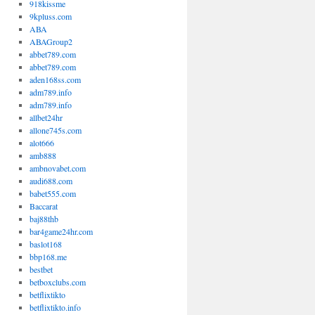
918kissme
9kpluss.com
ABA
ABAGroup2
abbet789.com
abbet789.com
aden168ss.com
adm789.info
adm789.info
allbet24hr
allone745s.com
alot666
amb888
ambnovabet.com
audi688.com
babet555.com
Baccarat
baj88thb
bar4game24hr.com
baslot168
bbp168.me
bestbet
betboxclubs.com
betflixtikto
betflixtikto.info