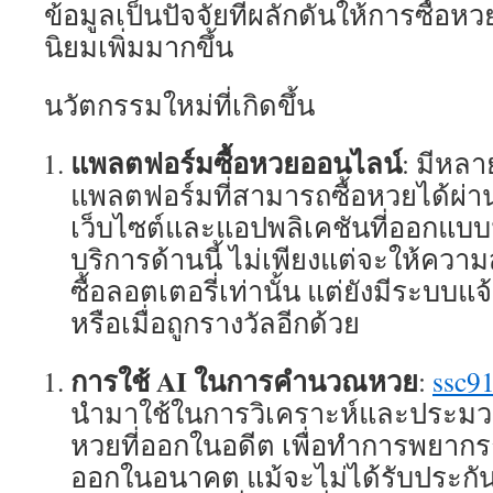
ข้อมูลเป็นปัจจัยที่ผลักดันให้การซื้อ
นิยมเพิ่มมากขึ้น
นวัตกรรมใหม่ที่เกิดขึ้น
แพลตฟอร์มซื้อหวยออนไลน์
: มีหลา
แพลตฟอร์มที่สามารถซื้อหวยได้ผ่า
เว็บไซต์และแอปพลิเคชันที่ออกแบ
บริการด้านนี้ ไม่เพียงแต่จะให้ควา
ซื้อลอตเตอรี่เท่านั้น แต่ยังมีระบบ
หรือเมื่อถูกรางวัลอีกด้วย
การใช้ AI ในการคำนวณหวย
:
ssc9
นำมาใช้ในการวิเคราะห์และประมวล
หวยที่ออกในอดีต เพื่อทำการพยากร
ออกในอนาคต แม้จะไม่ได้รับประกั