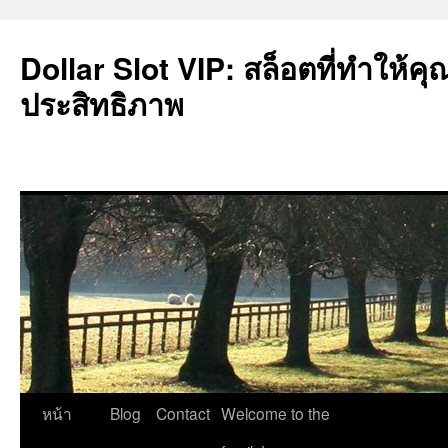
Dollar Slot VIP: สล็อตที่ทำให้คุ
ประสิทธิภาพ
ข้าม
หน้า
Blog
Contact
Welcome to the