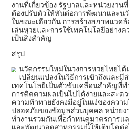
งานที่เกี่ยวข้อง รัฐบาลและหน่วยงานท
ต้องปรับตัวให้ทันต่อการพัฒนาและนวัต
ในขณะเดียวกัน การสร้างสภาพแวดล้อม
เล่นหวยและการใช้เทคโนโลยีอย่างค
เป็นสิ่งสำคัญ
สรุป
นวัตกรรมใหม่ในวงการหวยไทยได้แ
เปลี่ยนแปลงในวิธีการเข้าถึงและมีส
เทคโนโลยีเป็นตัวขับเคลื่อนสำคัญที่
การติดตามผลเป็นไปได้ง่ายและสะดวก
ความท้าทายยังคงมีอยู่ในแง่ของควา
ปลอดภัยของข้อมูลส่วนบุคคล หน่วยงานท
ทำงานร่วมกันเพื่อกำหนดมาตรการแ
และพัฒนาอุตสาหกรรมนี้ให้เติบโตต่อ