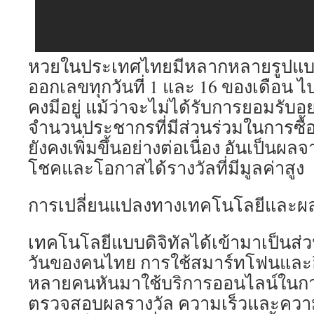
หวยในประเทศไทยมีหลากหลายรูปแบบ ต
ออกเลขทุกวันที่ 1 และ 16 ของเดือน ไป
คงมีอยู่ แม้ว่าจะไม่ได้รับการยอมรับ
จำนวนประชากรที่มีส่วนร่วมในการซื้
ยังคงเพิ่มขึ้นอย่างต่อเนื่อง อันเป็นผล
โชคและโอกาสได้รางวัลที่มีมูลค่าสูง
การเปลี่ยนแปลงทางเทคโนโลยีและผ
เทคโนโลยีแบบดิจิทัลได้เข้ามาเป็นส่
วันของคนไทย การใช้สมาร์ทโฟนและอิ
หลายคนหันมาใช้บริการออนไลน์ในการ
ตรวจสอบผลรางวัล ความเร็วและควา