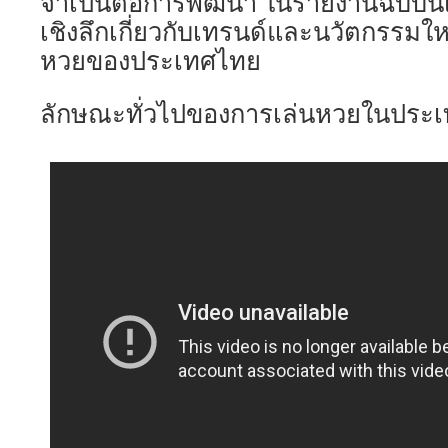
จำเป็นต่อการพัฒนา ในรายงานฉบับนี
เชิงลึกเกี่ยวกับเทรนด์และนวัตกรรมใหม
หวยของประเทศไทย
ลักษณะทั่วไปของการเล่นหวยในประ