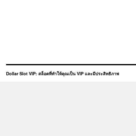
Dollar Slot VIP: สล็อตที่ทำให้คุณเป็น VIP และมีประสิทธิภาพ