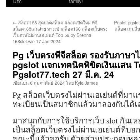
ไป
แรก
family!
ยัง
←
สล็อต168 สุดยอดสล็อต สล็อตเปิดใหม่ พีจี
Pgslot pgslo
เนื้อหา
สล็อต168เล่นง่าย ทางเข้าสล็อต168 สล็อตเว็บตรง
สล็อต เกมลื่น
เว็บตรงไม่ผ่านเอเย่นต์ Top 59 by Brenna
168slot.win 17 Jan 2024
Pg เว็บตรงพีจีสล็อต รองรับภาษาไท
pgslot แจกเทคนิคพิขิตเงินแสน T
Pgslot77.tech 27 มี.ค. 24
เขียนบน
8 กุมภาพันธ์ 2024
โดย
Kyle James
Pg สล็อตเว็บตรงไม่ผ่านเอเย่นต์ที่มาแร
ทะเบียนเป็นสมาชิกแล้วมาลองกันได้เ
มาสนุกกับการใช้บริการเว็บ slot กันเ
เป็นสล็อตเว็บตรงไม่ผ่านเอเย่นต์ที่บอก
ขณะนี้แล้วขอรับ ด้วยส่วนประกอบหลาย