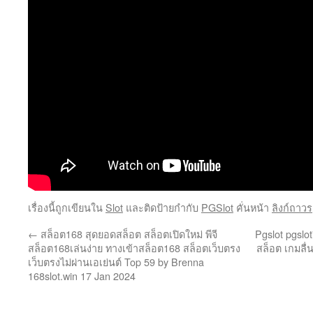
เรื่องนี้ถูกเขียนใน
Slot
และติดป้ายกำกับ
PGSlot
คั่นหน้า
ลิงก์ถาวร
←
สล็อต168 สุดยอดสล็อต สล็อตเปิดใหม่ พีจี
Pgslot pgslo
สล็อต168เล่นง่าย ทางเข้าสล็อต168 สล็อตเว็บตรง
สล็อต เกมลื่น
เว็บตรงไม่ผ่านเอเย่นต์ Top 59 by Brenna
168slot.win 17 Jan 2024