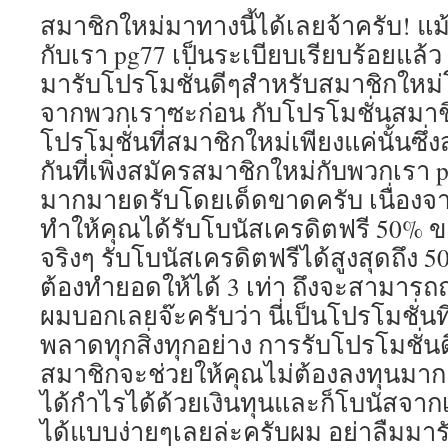
สมาชิกใหม่มาทางนี้ได้เลยจ้าครับ! แ
กับเรา pg77 เป็นระเบียบเรียบร้อยแล้
มารับโปรโมชั่นดีๆสำหรับสมาชิกใหม่
จากพวกเราซะก่อน กับโปรโมชั่นสมาช
โปรโมชั่นที่สมาชิกใหม่เพียงแค่นั้นซึ
กันที่เพิ่งสมัครสมาชิกใหม่กับพวกเรา 
มากมายดรับโดยเด็ดขาดครับ เนื่องจา
ทำให้คุณได้รับโบนัสเครดิตฟรี 50% ข
จริงๆ รับโบนัสเครดิตฟรีได้สูงสุดถึง 
ต้องทำยอดให้ได้ 3 เท่า ถึงจะสามารถถ
ผมบอกเลยจ๊ะครับว่า นี่เป็นโปรโมชั่น
พลาดทุกสิ่งทุกอย่าง การรับโปรโมชั่นดี
สมาชิกจะช่วยให้คุณไม่ต้องลงทุนมาก
ได้กำไรได้ด้วยเงินทุนและก็โบนัสจากเ
ได้แบบง่ายๆเลยล่ะครับผม อย่าลืมมาร