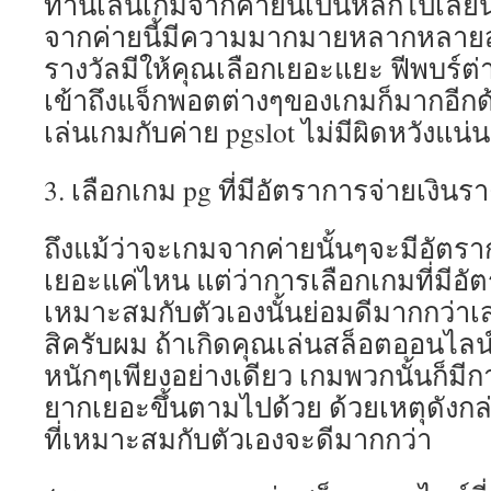
ท่านเล่นเกมจากค่ายนี้เป็นหลักไปเลย
จากค่ายนี้มีความมากมายหลากหลายสู
รางวัลมีให้คุณเลือกเยอะแยะ ฟีพบร์ต่า
เข้าถึงแจ็กพอตต่างๆของเกมก็มากอีก
เล่นเกมกับค่าย pgslot ไม่มีผิดหวังแน
3. เลือกเกม pg ที่มีอัตราการจ่ายเงิน
ถึงแม้ว่าจะเกมจากค่ายนั้นๆจะมีอัตรา
เยอะแค่ไหน แต่ว่าการเลือกเกมที่มีอั
เหมาะสมกับตัวเองนั้นย่อมดีมากกว่า
สิครับผม ถ้าเกิดคุณเล่นสล็อตออนไลน์
หนักๆเพียงอย่างเดียว เกมพวกนั้นก็มีก
ยากเยอะขึ้นตามไปด้วย ด้วยเหตุดังก
ที่เหมาะสมกับตัวเองจะดีมากกว่า