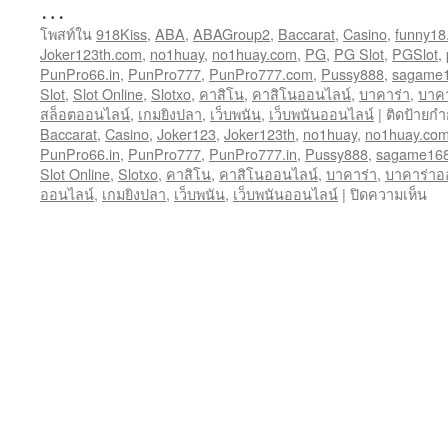
…
โพสท์ใน
918Kiss
,
ABA
,
ABAGroup2
,
Baccarat
,
Casino
,
funny18.
Joker123th.com
,
no1huay
,
no1huay.com
,
PG
,
PG Slot
,
PGSlot
,
PunPro66.in
,
PunPro777
,
PunPro777.com
,
Pussy888
,
sagame1
Slot
,
Slot Online
,
Slotxo
,
คาสิโน
,
คาสิโนออนไลน์
,
บาคาร่า
,
บาคา
สล็อตออนไลน์
,
เกมยิงปลา
,
เว็บพนัน
,
เว็บพนันออนไลน์
|
ติดป้ายกำ
Baccarat
,
Casino
,
Joker123
,
Joker123th
,
no1huay
,
no1huay.co
PunPro66.in
,
PunPro777
,
PunPro777.in
,
Pussy888
,
sagame168
Slot Online
,
Slotxo
,
คาสิโน
,
คาสิโนออนไลน์
,
บาคาร่า
,
บาคาร่าอ
บน
ออนไลน์
,
เกมยิงปลา
,
เว็บพนัน
,
เว็บพนันออนไลน์
|
ปิดความเห็น
Dol
Slo
VIP
สล็
ที่
ทำใ
คุ
เป็
VI
แล
มี
ประ