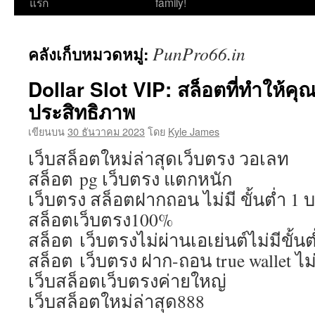
ไป
แรก
family!
ยัง
PunPro66.in
คลังเก็บหมวดหมู่:
เนื้อหา
Dollar Slot VIP: สล็อตที่ทำให้คุ
ประสิทธิภาพ
เขียนบน
30 ธันวาคม 2023
โดย
Kyle James
เว็บสล็อตใหม่ล่าสุดเว็บตรง วอเลท
สล็อต pg เว็บตรง แตกหนัก
เว็บตรง สล็อตฝากถอน ไม่มี ขั้นต่ำ 1 
สล็อตเว็บตรง100%
สล็อต เว็บตรงไม่ผ่านเอเย่นต์ไม่มีขั้นต
สล็อต เว็บตรง ฝาก-ถอน true wallet ไม่มี
เว็บสล็อตเว็บตรงค่ายใหญ่
เว็บสล็อตใหม่ล่าสุด888