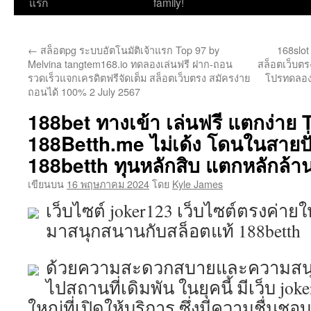
ไป
แรก
family!
ยัง
←
สล็อตpg ระบบอัตโนมัติเจ้าแรก Top 97 by
168slot
เนื้อหา
Melvina tangtem168.io ทดลองเล่นฟรี ฝาก-ถอน
สล็อตเว็บตรง
รวดเร็วแจกเครดิตฟรีจัดเต็ม สล็อตเว็บตรง สมัครง่าย
โปรทดลองเล
ถอนได้ 100% 2 July 2567
188bet ทางเข้า เล่นฟรี แตกง่าย 
188Betth.me ไม่เด้ง โดนในสายป
188betth ทุนหลักสิบ แตกหลักล้า
เขียนบน
16 พฤษภาคม 2024
โดย
Kyle James
เว็บไซต์ joker123 เว็บไซต์ตรงค่ายใ
มาสนุกสนานกับสล็อตแท้ 188betth
ด้วยความสะดวกสบายและความสนุก
ไปสถานที่เดิมพัน ในยุคนี้ มีเว็บ jo
ใหญ่ที่เปิดให้บริการ ซึ่งมีความชื่นชอ