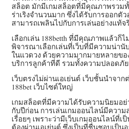
สล็อต มักมีเกมสล็อตที่มีคุณภาพรวม
ร่าเริงจำนวนมาก ซึ่งได้รับการออกตัวอย่
สามารถเพลินไปกับการเล่นอย่างแท้จร
เลือกเล่น 188betth ที่มีคุณภาพแล้วก็
พิจารณาเลือกเล่นที่เว็บที่มีความน่านับถื
ในแวดวง ด้วยความมากมายหลายของเกม
บริการลูกค้าที่ดี รวมทั้งความปลอดภ
เว็บตรงไม่ผ่านเอเย่นต์ เว็บชั้นนำจา
188bet เว็บไซต์ใหญ่
เกมสล็อตที่มีความได้รับความนิยมอย่า
กับปีก่อน การเล่นเกมออนไลน์มีควา
เรื่อยๆ เพราะว่ามีเว็บเกมออนไลน์ที่เป็
ต้องผ่านเอเย่นต์ ซึ่งเป็นที่ชื่นชอบเป