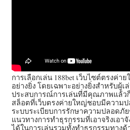
การเลือกเล่น 188bet เว็บไซต์ตรงค่
อย่างยิ่ง โดยเฉพาะอย่างยิ่งสำหรับผู้เล
ประสบการณ์การเล่นที่มีคุณภาพแล้วก็
สล็อตที่เว็บตรงค่ายใหญ่ชอบมีความป
ระบบระเบียบการรักษาความปลอดภัยข
แนวทางการทำธุรกรรมที่เอาจริงเอาจัง ทำ
ได้ในการเล่นรวมทั้งทำธุรกรรมทางด้า