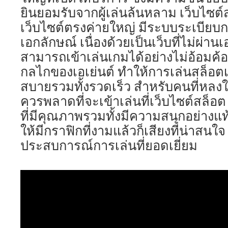
ยินยอมรับจากผู้เล่นล้นหลาม เว็บไซต
เว็บไซต์ตรงค่ายใหญ่ มีระบบระเบียบก
เอกลักษณ์ เนื่องด้วยเป็นเว็บที่ไม่ผ่านเอ
สามารถเข้าเล่นเกมได้อย่างไม่อ้อมค้
กลไกของเอเย่นต์ ทำให้การเล่นสล็อต
สบายรวมทั้งรวดเร็ว สำหรับคนที่หลง
ควรพลาดที่จะเข้าเล่นที่เว็บไซต์สล็อ
ที่มีคุณภาพรวมทั้งมีความสนุกอย่างแท
ให้มีกราฟิกที่งามแล้วก็เสียงที่น่าสนใจ เพ
ประสบการณ์การเล่นที่ยอดเยี่ยม