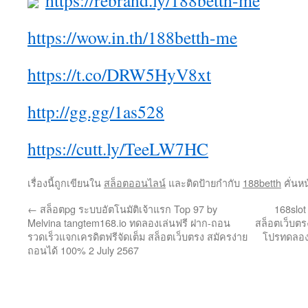
https://rebrand.ly/188betth-me
https://wow.in.th/188betth-me
https://t.co/DRW5HyV8xt
http://gg.gg/1as528
https://cutt.ly/TeeLW7HC
เรื่องนี้ถูกเขียนใน
สล็อตออนไลน์
และติดป้ายกำกับ
188betth
คั่นห
←
สล็อตpg ระบบอัตโนมัติเจ้าแรก Top 97 by
168slot
Melvina tangtem168.io ทดลองเล่นฟรี ฝาก-ถอน
สล็อตเว็บตรง
รวดเร็วแจกเครดิตฟรีจัดเต็ม สล็อตเว็บตรง สมัครง่าย
โปรทดลองเล
ถอนได้ 100% 2 July 2567