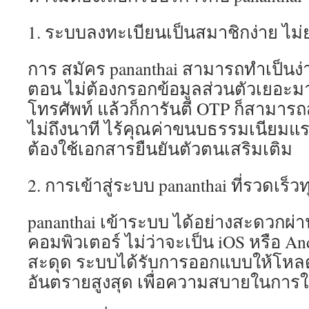
1. ระบบลงทะเบียนเป็นสมาชิกง่าย ไม่ย
การ สมัคร pananthai สามารถทำเป็นง่ายเ
ตอน ไม่ต้องกรอกข้อมูลส่วนตัวเยอะมา
โทรศัพท์ แล้วก็การันตี OTP ก็สามารถ
ไม่ถึงนาที ไร้คุณค่าขนบธรรมเนียมแร
ต้องใช้เอกสารยืนยันตัวตนเสริมเติม
2. การเข้าสู่ระบบ pananthai ที่รวดเร
pananthai เข้าระบบ ได้อย่างสะดวกผ่าน
คอมพิวเตอร์ ไม่ว่าจะเป็น iOS หรือ And
สะดุด ระบบได้รับการออกแบบให้โหลดไ
อันตรายสูงสุด เพื่อความสบายในการใช