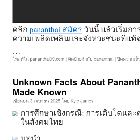
คลิก
pananthai สมัคร
วันนี้ แล้วเริ่มก
ความเพลิดเพลินและจังหวะชนะที่แท้จ
…
โพสท์ใน
pananthai99.com
|
ติดป้ายกำกับ
pananthai
|
ปิดความเห็
Unknown Facts About Pananthai
Made Known
เขียนบน
3 เมษายน 2025
โดย
Kyle James
การศึกษาเชิงกรณี: การเติบโตแล
ในสังคมไทย
บทนำ