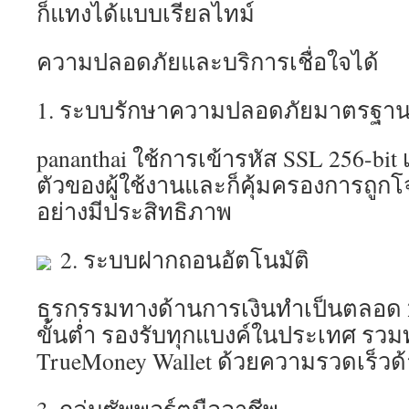
ก็แทงได้แบบเรียลไทม์
ความปลอดภัยและบริการเชื่อใจได้
1. ระบบรักษาความปลอดภัยมาตรฐา
pananthai ใช้การเข้ารหัส SSL 256-bit 
ตัวของผู้ใช้งานและก็คุ้มครองการถู
อย่างมีประสิทธิภาพ
2. ระบบฝากถอนอัตโนมัติ
ธุรกรรมทางด้านการเงินทำเป็นตลอด 24
ขั้นต่ำ รองรับทุกแบงค์ในประเทศ รวมท
TrueMoney Wallet ด้วยความรวดเร็วด้