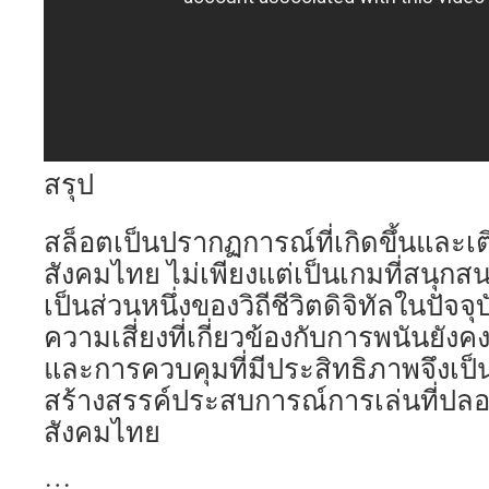
สรุป
สล็อตเป็นปรากฏการณ์ที่เกิดขึ้นและเ
สังคมไทย ไม่เพียงแต่เป็นเกมที่สนุกสนา
เป็นส่วนหนึ่งของวิถีชีวิตดิจิทัลในปัจจ
ความเสี่ยงที่เกี่ยวข้องกับการพนันยังคง
และการควบคุมที่มีประสิทธิภาพจึงเป็
สร้างสรรค์ประสบการณ์การเล่นที่ปลอ
สังคมไทย
…