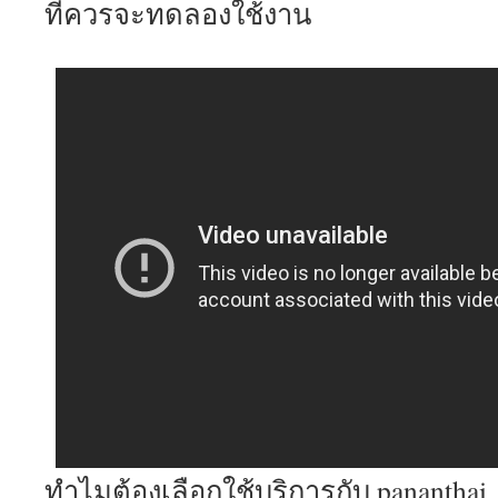
ที่ควรจะทดลองใช้งาน
ทำไมต้องเลือกใช้บริการกับ pananthai