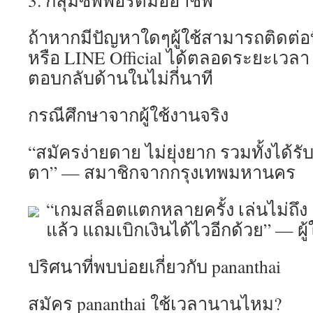
3. กลุ่มซัพพอร์ตมืออาชีพ
ถ้าหากมีปัญหาใดๆผู้ใช้สามารถติดต
หรือ LINE Official ได้ตลอดระยะเวลา 
ตอบกลับด้านในไม่กี่นาที
กรณีศึกษาจากผู้ใช้งานจริง
“สมัครง่ายดาย ไม่ยุ่งยาก รวมทั้งได้รั
ตา” — สมาชิกจากกรุงเทพมหานคร
“เกมสล็อตแตกหลายครั้ง เล่นไม่ถึง 
แล้ว แถมเบิกเงินได้ไวอีกด้วย” — ผ
ปริศนาที่พบบ่อยเกี่ยวกับ pananthai
สมัคร pananthai ใช้เวลานานไหม?