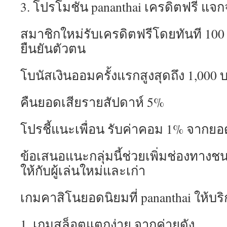
3. โปรโมชั่น pananthai เครดิตฟรี แจกจ
สมาชิกใหม่รับเครดิตฟรีโดยทันที 100 
ยืนยันตัวตน
โบนัสเงินออมครั้งแรกสูงสุดถึง 1,000 
คืนยอดเสียรายสัปดาห์ 5%
โปรชี้แนะเพื่อน รับค่าคอม 1% จากย
ข้อเสนอแนะกลุ่มนี้ช่วยเพิ่มช่องทาง
ให้กับผู้เล่นใหม่และเก่า
เกมคาสิโนยอดนิยมที่ pananthai ให้บร
1. เกมสล็อตแตกง่าย จากค่ายดัง