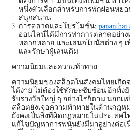
ต้องการความบันเทิงที่เพิ่มขึ้น ทำใ
หนึ่งตัวเลือกสำหรับการพักผ่อนหย
สนุกสนาน
การตลาดและโปรโมชั่น:
pananthai
ออนไลน์ได้มีการทำการตลาดอย่างเข
หลากหลาย และเสนอโบนัสต่าง ๆ เพื่อ
และรักษาผู้เล่นเดิม
ความนิยมและความท้าทาย
ความนิยมของสล็อตในสังคมไทยเกิดจา
ได้ง่าย ไม่ต้องใช้ทักษะซับซ้อน อีกทั้
รับรางวัลใหญ่ ๆ อย่างไรก็ตาม นอกเ
สล็อตยังเจอความท้าทายในด้านกฎหม
ยังคงเป็นสิ่งที่ผิดกฎหมายในประเทศไ
แก้ไขปัญหาการพนันยังมีมาอย่างต่อเนื