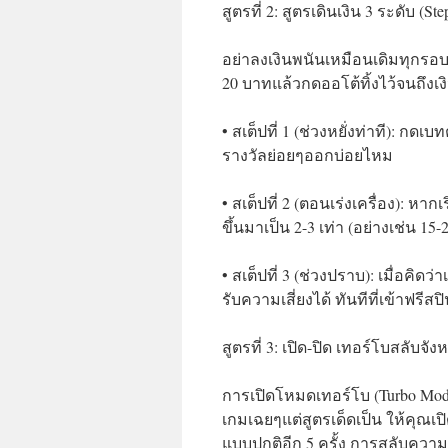
สูตรที่ 2: สูตรเดินเงิน 3 ระดับ (Ste
อย่าลงเงินพนันเหมือนเดิมทุกรอ
20 บาทแล้วกดออโต้ทิ้งไว้จนถึงเงิ
• สเต็ปที่ 1 (ช่วงหยั่งท่าที): กดเ
รางวัลย่อยๆออกบ่อยไหม
• สเต็ปที่ 2 (ตอนเร่งเครื่อง): หาก
ขึ้นมาเป็น 2-3 เท่า (อย่างเช่น 15
• สเต็ปที่ 3 (ช่วงปราบ): เมื่อคิ
รับความเสี่ยงได้ ทันทีที่เข้าฟร
สูตรที่ 3: เปิด-ปิด เทอร์โบสลับจัง
การเปิดโหมดเทอร์โบ (Turbo Mode
เกมเฉยๆแต่สูตรเด็ดเป็น ให้คุณเ
แบบปกติอีก 5 ครั้ง การสลับความ