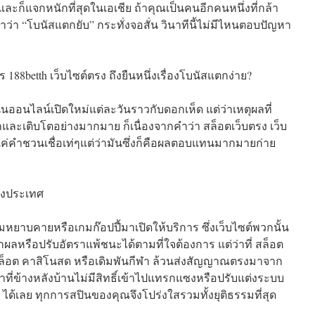
ด และก็แจกหนักที่สุดในเอเชีย ถ้าคุณเป็นคนอีกคนหนึ่งที่กล้า
ำว่า “โบนัสแตกยับ” กระทั่งจอสั่น วินาทีนี้ไม่มีไหนตอบปัญหา
188betth เว็บไซต์ตรง ถึงยืนหนึ่งเรื่องโบนัสแตกง่าย?
ออนไลน์เปิดใหม่แต่ละวันราวกับดอกเห็ด แต่ว่าเหตุผลที่
ักและเติบโตอย่างมากมาย ก็เนื่องจากคำว่า สล็อตเว็บตรง เว็บ
ใช่แค่คำชวนเชื่อเท่ๆแต่ว่ามันซึ่งก็คือผลตอบแทนมากมายก่าย
่างประเทศ
มหยาบคายหรือเกมก๊อปปี้มาเปิดให้บริการ ซึ่งเว็บไซต์พวกนั้น
กผลหรือปรับอัตราแพ้ชนะได้ตามที่ใจต้องการ แต่ว่าที่ สล็อต
นสล็อต คาสิโนสด หรือเดิมพันกีฬา ล้วนส่งสัญญาณตรงมาจาก
าที่ข้างหลังบ้านไม่มีสิทธิ์เข้าไปแทรกแซงหรือปรับแต่งระบบ
ได้เลย ทุกการสปินของคุณจึงโปร่งใสรวมทั้งยุติธรรมที่สุด