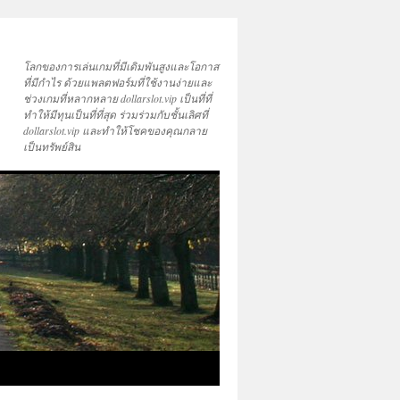
โลกของการเล่นเกมที่มีเดิมพันสูงและโอกาส
ที่มีกำไร ด้วยแพลตฟอร์มที่ใช้งานง่ายและ
ช่วงเกมที่หลากหลาย dollarslot.vip เป็นที่ที่
ทำให้มีทุนเป็นที่ที่สุด ร่วมร่วมกับชั้นเลิศที่
dollarslot.vip และทำให้โชคของคุณกลาย
เป็นทรัพย์สิน