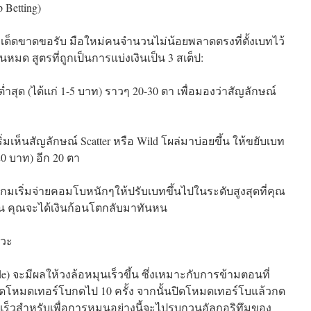
p Betting)
บเด็ดขาดขอรับ มือใหม่คนจำนวนไม่น้อยพลาดตรงที่ตั้งเบทไว้
นหมด สูตรที่ถูกเป็นการแบ่งเงินเป็น 3 สเต็ป:
บทต่ำสุด (ได้แก่ 1-5 บาท) ราวๆ 20-30 ตา เพื่อมองว่าสัญลักษณ์
เริ่มเห็นสัญลักษณ์ Scatter หรือ Wild โผล่มาบ่อยขึ้น ให้ขยับเบท
-20 บาท) อีก 20 ตา
ดว่าเกมเริ่มจ่ายคอมโบหนักๆให้ปรับเบทขึ้นไปในระดับสูงสุดที่คุณ
ีสปิน คุณจะได้เงินก้อนโตกลับมาทันหน
หวะ
) จะมีผลให้วงล้อหมุนเร็วขึ้น ซึ่งเหมาะกับการข้ามตอนที่
ปิดโหมดเทอร์โบกดไป 10 ครั้ง จากนั้นปิดโหมดเทอร์โบแล้วกด
เร็วสำหรับเพื่อการหมุนอย่างนี้จะไปรบกวนอัลกอริทึมของ