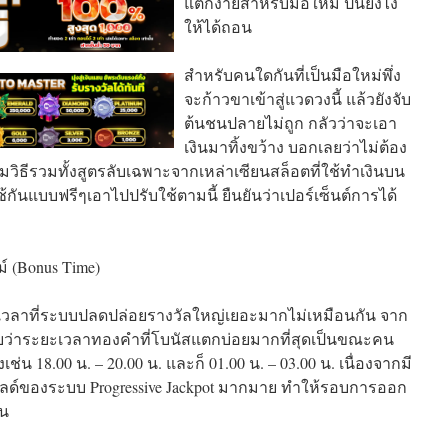
แตกง่ายสำหรับมือใหม่ ปั่นยังไง
ให้ได้ถอน
สำหรับคนใดกันที่เป็นมือใหม่พึ่ง
จะก้าวขาเข้าสู่แวดวงนี้ แล้วยังจับ
ต้นชนปลายไม่ถูก กลัวว่าจะเอา
เงินมาทิ้งขว้าง บอกเลยว่าไม่ต้อง
มวิธีรวมทั้งสูตรลับเฉพาะจากเหล่าเซียนสล็อตที่ใช้ทำเงินบน
้กันแบบฟรีๆเอาไปปรับใช้ตามนี้ ยืนยันว่าเปอร์เซ็นต์การได้
ม์ (Bonus Time)
เวลาที่ระบบปลดปล่อยรางวัลใหญ่เยอะมากไม่เหมือนกัน จาก
 พบว่าระยะเวลาทองคำที่โบนัสแตกบ่อยมากที่สุดเป็นขณะคน
ช่น 18.00 น. – 20.00 น. และก็ 01.00 น. – 03.00 น. เนื่องจากมี
ดฟิลด์ของระบบ Progressive Jackpot มากมาย ทำให้รอบการออก
้น