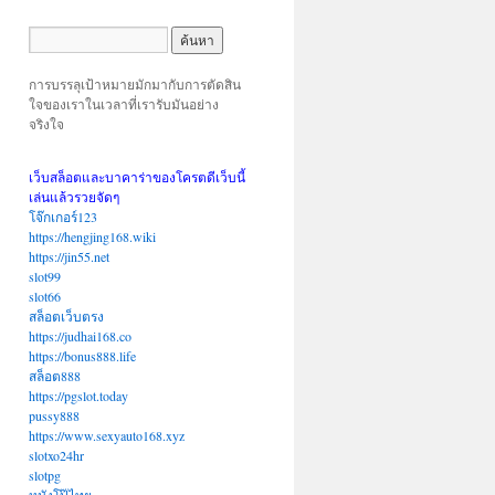
การบรรลุเป้าหมายมักมากับการตัดสิน
ใจของเราในเวลาที่เรารับมันอย่าง
จริงใจ
เว็บสล็อตและบาคาร่าของโครตดีเว็บนี้
เล่นแล้วรวยจัดๆ
โจ๊กเกอร์123
https://hengjing168.wiki
https://jin55.net
slot99
slot66
สล็อตเว็บตรง
https://judhai168.co
https://bonus888.life
สล็อต888
https://pgslot.today
pussy888
https://www.sexyauto168.xyz
slotxo24hr
slotpg