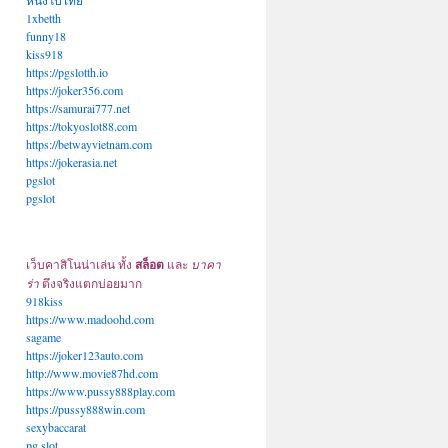
หนังโป๊ไทย
1xbetth
funny18
kiss918
https://pgslotth.io
https://joker356.com
https://samurai777.net
https://tokyoslot88.com
https://betwayvietnam.com
https://jokerasia.net
pgslot
pgslot
เว็บคาสิโนน่าเล่น ทั้ง
สล็อต
และ
บาคา
ร่า
ตึงจริงแตกบ่อยมาก
918kiss
https://www.madoohd.com
sagame
https://joker123auto.com
http://www.movie87hd.com
https://www.pussy888play.com
https://pussy888win.com
sexybaccarat
pg slot