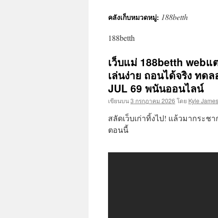
ไป
188betth
คลังเก็บหมวดหมู่:
ยัง
188betth
เนื้อหา
เว็บแม่ 188betth webแต
เล่นง่าย ถอนได้จริง ทด
JUL 69 พนันออนไลน์
เขียนบน
3 กรกฎาคม 2026
โดย
Kyle Jame
สลัดเว็บเก่าทิ้งไป! แล้วมากระชาก
ตอนนี้