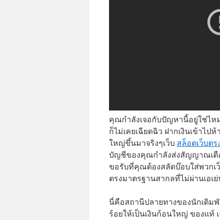
คุณกำลังเจอกับปัญหานี้อยู่ใช่ไห
ก็ไม่เคยเฉียดฉิว ฝากเงินเข้าไป
ใหญ่ขึ้นมาจริงๆเว็บ
สล็อตเว็บตร
บัญชีของคุณกำลังส่งสัญญาณเตือน
ขอรับที่คุณต้องสลัดบ๊อบใส่พวกเว็บ
ตรงมาตรฐานสากลที่ไม่ผ่านเอเย่นต
นี่คือสถานีปลายทางของนักเดิมพั
ร้อยให้เป็นเงินก้อนใหญ่ ของแท้ 