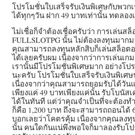
โปรโมชั่นใบเสร็จรับเงินพิเศษกับพวกเรา
ได้ทุกๆวัน ฝาก 49 บาทเท่านั้น ทดลอง
ไม่เชื่อก็จำต้องเชื่อครับว่า การเล่นส
FULLSLOTPG นั้น ไม่ต้องลงทุนมากม
คุณสามารถลงทุนหลักสิบก็เล่นสล็อต
ได้เลยครับผม เนื่องจากว่าการเล่นเ
เรานั้นมีโปรโมชั่นพิเศษมาก อย่างโปรโ
นะครับ โปรโมชั่นใบเสร็จรับเงินพิเศษ
เนื่องจากว่าคุณสามารถยอมรับได้วันแล
เพียงแค่ 49 บาทเพียงแค่นั้น รับโบนั
ได้ในทันที แต่ว่าคุณจำเป็นที่จะต้องทำ
ก็คือ 1,200 บาท ถึงจะสามารถถอนได้ 
บอกเลยว่าโคตรคุ้ม เนื่องจากคุณลงทุ
นั้น คนใดกันแน่พึงพอใจก็มาลองรับโปรโ