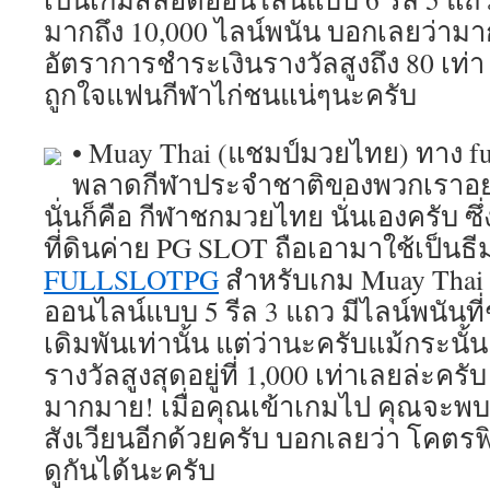
มากถึง 10,000 ไลน์พนัน บอกเลยว่าม
อัตราการชำระเงินรางวัลสูงถึง 80 เท่า
ถูกใจแฟนกีฬาไก่ชนแน่ๆนะครับ
• Muay Thai (แชมป์มวยไทย) ทาง fu
พลาดกีฬาประจำชาติของพวกเราอย
นั่นก็คือ กีฬาชกมวยไทย นั่นเองครับ ซึ
ที่ดินค่าย PG SLOT ถือเอามาใช้เป็นธี
FULLSLOTPG
สำหรับเกม Muay Thai 
ออนไลน์แบบ 5 รีล 3 แถว มีไลน์พนันที่
เดิมพันเท่านั้น แต่ว่านะครับแม้กระนั้
รางวัลสูงสุดอยู่ที่ 1,000 เท่าเลยล่ะครั
มากมาย! เมื่อคุณเข้าเกมไป คุณจะพบว
สังเวียนอีกด้วยครับ บอกเลยว่า โคตรฟ
ดูกันได้นะครับ