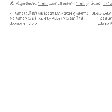
เรื่องนี้ถูกเขียนใน
fullslot
และติดป้ายกำกับ
fullslotpg
คั่นหน้า
ลิงก์
←
ดูหนัง เวปไซต์เต็มเรื่อง 29 MAR 2024 ดูหนังหนัง
Slotxo webดา
ฟรี ดูหนัง หนังฟรี Top 4 by Abbey หนังออนไลน์
ออนไลน์
doomovie-hd.pro
Edwina ส