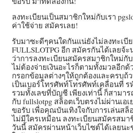
ขอรับ มาทดลองกัน!
ลงทะเบียนเป็นสมาชิกใหม่กับเรา pgslot 
ค่าใช้จ่าย สมัครเลย!
รับมาซะดีๆคนใดกันแน่ยังไม่ลงทะเบี
FULLSLOTPG อีก สมัครกันได้เลยจ้ะน
ว่าการลงทะเบียนสมัครสมาชิกใหม่กับพ
ไม่ต้องจ่ายเงินอะไรก็ตามทั้งมวลอีกด้
กรอกข้อมูลต่างๆให้ถูกต้องและครบถ้ว
เป็นเบอร์โทรศัพท์โทรศัพท์เคลื่อนที่
รวมทั้งเลขที่บัญชี เพียงเท่านี้ ก็สาม
กับ fullslotpg สล็อตเว็บตรงไม่ผ่านเอเย่น
ขอรับ เพื่อคุณบันเทิงใจกับการเล่นส
ไม่มีใครเหมือน ลงทะเบียนสมัครสมาชิ
วันนี้ สมัครผ่านหน้าเว็บไซต์ได้เลยนะ