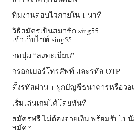
ทีมงานตอบไวภายใน 1 นาที
วิธีสมัครเป็นสมาชิก sing55
เข้าเว็บไซต์ sing55
กดปุ่ม “ลงทะเบียน”
กรอกเบอร์โทรศัพท์ และรหัส OTP
ตั้งรหัสผ่าน + ผูกบัญชีธนาคารหรือวอ
เริ่มเล่นเกมได้โดยทันที
สมัครฟรี ไม่ต้องจ่ายเงิน พร้อมรับโบน
สมัคร