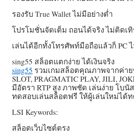
รองรับ True Wallet ไม่มีอย่างต่ำ
โปรโมชั่นจัดเต็ม ถอนได้จริง ไม่ติดเทิ
เล่นได้อีกทั้งโทรศัพท์มือถือแล้วก็ P
sing55 สล็อตแตกง่าย ได้เงินจริง
sing55
รวมเกมสล็อตคุณภาพจากค่ายชั
SLOT, PRAGMATIC PLAY, JILI, JO
มีอัตรา RTP สูง ภาพชัด เล่นง่าย โบนั
ทดสอบเล่นสล็อตฟรี ให้ผู้เล่นใหม่ได้
LSI Keywords:
สล็อตเว็บไซต์ตรง