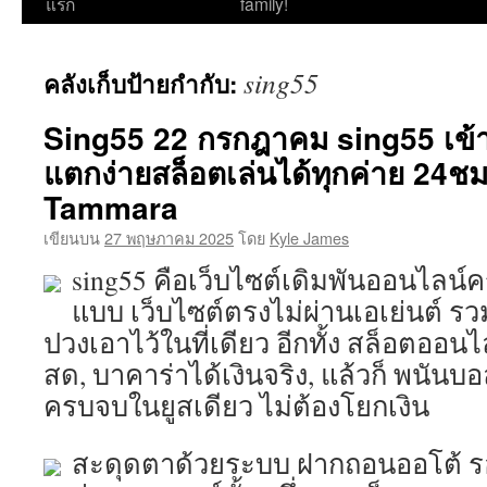
ไป
แรก
family!
ยัง
sing55
คลังเก็บป้ายกำกับ:
เนื้อหา
Sing55 22 กรกฎาคม sing55 เข้าส
แตกง่ายสล็อตเล่นได้ทุกค่าย 24ช
Tammara
เขียนบน
27 พฤษภาคม 2025
โดย
Kyle James
sing55 คือเว็บไซต์เดิมพันออนไลน์ค
แบบ เว็บไซต์ตรงไม่ผ่านเอเย่นต์ ร
ปวงเอาไว้ในที่เดียว อีกทั้ง สล็อตออน
สด, บาคาร่าได้เงินจริง, แล้วก็ พนัน
ครบจบในยูสเดียว ไม่ต้องโยกเงิน
สะดุดตาด้วยระบบ ฝากถอนออโต้ ร