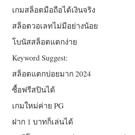
เกมสล็อตมือถือได้เงินจริง
สล็อตวอเลทไม่มีอย่างน้อย
โบนัสสล็อตแตกง่าย
Keyword Suggest:
สล็อตแตกบ่อยมาก 2024
ซื้อฟรีสปินได้
เกมใหม่ค่าย PG
ฝาก 1 บาทก็เล่นได้