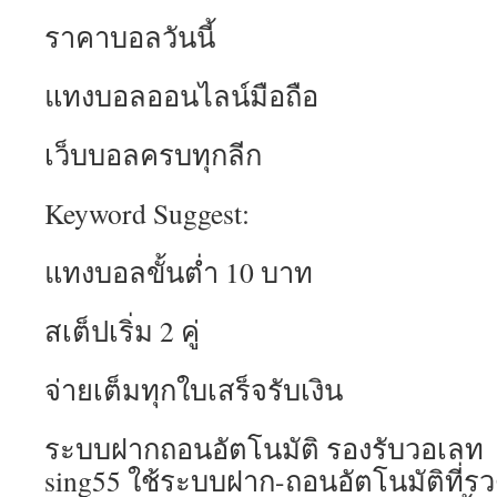
ราคาบอลวันนี้
แทงบอลออนไลน์มือถือ
เว็บบอลครบทุกลีก
Keyword Suggest:
แทงบอลขั้นต่ำ 10 บาท
สเต็ปเริ่ม 2 คู่
จ่ายเต็มทุกใบเสร็จรับเงิน
ระบบฝากถอนอัตโนมัติ รองรับวอเลท
sing55 ใช้ระบบฝาก-ถอนอัตโนมัติที่รวด