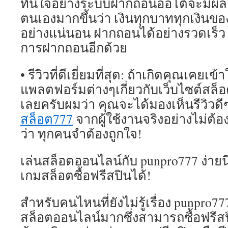
ทันใจอย่างระบบฝากถอนออโต้จะมีผลให
ตนเองมากขึ้นว่า เงินทุกบาททุกเงินข
อย่างแน่นอน ฝากถอนได้อย่างรวดเร็ว 
การฝากถอนอีกด้วย
• รีวิวที่ดีเยี่ยมที่สุด: ถ้าเกิดคุณเคยเ
แพลตฟอร์มต่างๆเกี่ยวกับเว็บไซต์สล็อ
เลยครับผมว่า คุณจะได้มองเห็นรีวิวดี
สล็อต777
จากผู้ใช้งานจริงอย่างไม่ต้อ
ว่า ทุกคนจำต้องถูกใจ!
เล่นสล็อตออนไลน์กับ punpro777 ง่ายน
เกมสล็อตซื้อฟรีสปินได้!
สำหรับคนไหนที่ยังไม่รู้เรื่อง punpro
สล็อตออนไลน์มากซึ่งสามารถซื้อฟรีสป