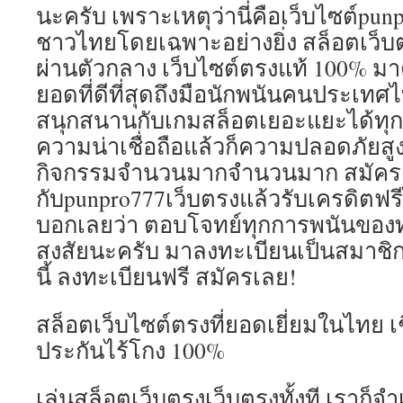
นะครับ เพราะเหตุว่านี่คือเว็บไซต์pu
ชาวไทยโดยเฉพาะอย่างยิ่ง สล็อตเว็บตร
ผ่านตัวกลาง เว็บไซต์ตรงแท้ 100% ม
ยอดที่ดีที่สุดถึงมือนักพนันคนประเท
สนุกสนานกับเกมสล็อตเยอะแยะได้ทุกว
ความน่าเชื่อถือแล้วก็ความปลอดภัยสู
กิจกรรมจำนวนมากจำนวนมาก สมัครเ
กับpunpro777เว็บตรงแล้วรับเครดิตฟรี
บอกเลยว่า ตอบโจทย์ทุกการพนันของท
สงสัยนะครับ มาลงทะเบียนเป็นสมาชิกใ
นี้ ลงทะเบียนฟรี สมัครเลย!
สล็อตเว็บไซต์ตรงที่ยอดเยี่ยมในไทย เช
ประกันไร้โกง 100%
เล่นสล็อตเว็บตรงเว็บตรงทั้งที เราก็จ