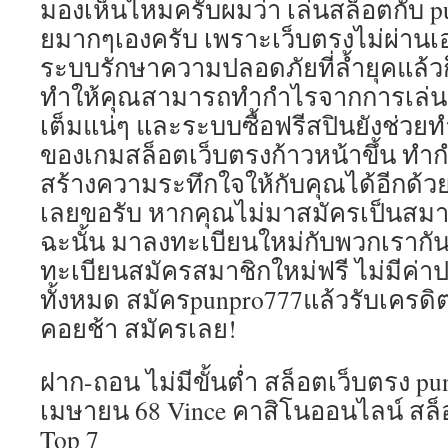
มองเห็นไหมครับผมว่า เล่นสล็อตกับ p
ยมากๆเองครับ เพราะเว็บตรงไม่ผ่านเอ
ระบบรักษาความปลอดภัยที่ล้ำยุคแล้วก็เ
ทำให้คุณสามารถทำกำไรจากการเล่น
เต็มแน่ๆ และระบบซื้อฟรีสปินยังช่วยท
ของเกมสล็อตเว็บตรงก้าวหน้าขึ้น ทำก
สร้างความระทึกใจให้กับคุณได้อีกด้วย ทั
เลยขอรับ หากคุณไม่มาสมัครเป็นสมาช
ฉะนั้น มาลงทะเบียนใหม่กับพวกเรากั
ทะเบียนสมัครสมาชิกใหม่ฟรี ไม่มีค่า
ทั้งหมด สมัครpunpro777แล้วรับเครดิต
คอยช้า สมัครเลย!
ฝาก-ถอน ไม่มีขั้นต่ำ สล็อตเว็บตรง pu
เมษายน 68 Vince คาสิโนออนไลน์ สล็อ
Top 7