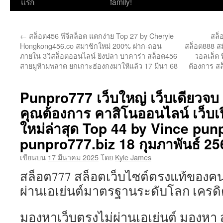
ไป
แรก
family!
ยัง
←
สล็อต456 พีจีสล็อต แตกง่าย Top 27 by Cheryle
สล็
เนื้อหา
Hongkong456.co สมาชิกใหม่ 200% ฝาก-ถอน
สล็อต888 สม
ภายใน 3วิสล็อตออนไลน์ ยิงปลา บาคาร่า สล็อต456
วอลเล็ต 
สายมูห้ามพลาด ยกเกาะฮ่องกงมาให้แล้ว 17 มีนา 68
ต้องการ สล
Punpro777 เว็บใหญ่ เว็บเดียวจบ 
คุณต้องการ คาสิโนออนไลน์ เว็บเ
ใหม่ล่าสุด Top 44 by Vince pu
punpro777.biz 18 กุมภาพันธ์ 25
เขียนบน
17 มีนาคม 2025
โดย
Kyle James
สล็อต777 สล็อตเว็บไซต์ตรงแท้ของคน
ผ่านเอเย่นต์มาตรฐานระดับโลก เครดิ
มองหาเว็บตรงไม่ผ่านเอเย่นต์ มองหา 