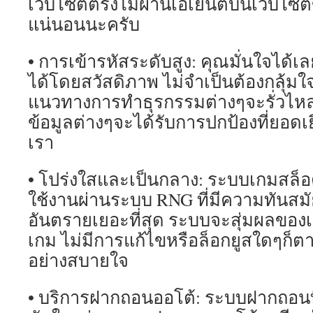
เว็บไซต์ตรงไม่ผ่านเอเย่นต์บนเว็บไซ
แน่นอนนะครับ
• การเข้ารหัสระดับสูง: คุณมั่นใจได้เ
ได้โดยสวัสดิภาพ ไม่จำเป็นต้องกลุ้มใจ
แนวทางการทำธุรกรรมต่างๆจะรั่วไหล
ข้อมูลต่างๆจะได้รับการปกป้องที่ยอด
เรา
• โปร่งใสและเป็นกลาง: ระบบเกมสล็
ใช้งานผ่านระบบ RNG ที่มีความทันสมัย
อันตรายเยอะที่สุด ระบบจะสุ่มผลของ
เกม ไม่มีการแก้ไขหรือล็อกยูสใดๆก็ตาม
อย่างสบายใจ
• บริการฝากถอนออโต้: ระบบฝากถอนที่