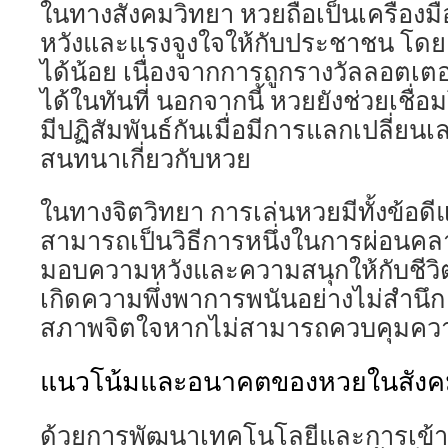
ในทางสังคมวิทยา หวยถือเป็นเครื่องมื
หวังและแรงจูงใจให้กับประชาชน โดยเ
ได้น้อย เนื่องจากการถูกรางวัลลอตเตอ
ได้ในทันที่ นอกจากนี้ หวยยังช่วยเชื
มีปฏิสัมพันธ์กันเมื่อมีการแลกเปลี่ยน
สนทนาเกี่ยวกับหวย
ในทางจิตวิทยา การเล่นหวยมีทั้งข้อดีแ
สามารถเป็นวิธีการหนึ่งในการผ่อนค
มอบความหวังและความสนุกให้กับชีวิต
เกิดความพึ่งพาการพนันอย่างไม่สำนึ
สภาพจิตใจหากไม่สามารถควบคุมควา
แนวโน้มและอนาคตของหวยในสัง
ด้วยการพัฒนาเทคโนโลยีและการเข้าถึง