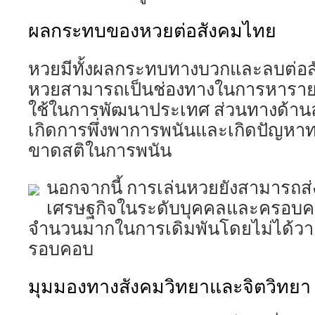
ผลกระทบของหวยต่อสังคมไทย
หวยมีทั้งผลกระทบทางบวกและลบต่อส
หวยสามารถเป็นช่องทางในการหารายได
ใช้ในการพัฒนาประเทศ ส่วนทางด้า
เกิดการพึ่งพาการพนันและเกิดปัญหาทาง
ขาดสติในการพนัน
นอกจากนี้ การเล่นหวยยังสามารถส
เศรษฐกิจในระดับบุคคลและครอบครั
จำนวนมากในการเดิมพันโดยไม่ได้วา
รอบคอบ
มุมมองทางสังคมวิทยาและจิตวิทยา