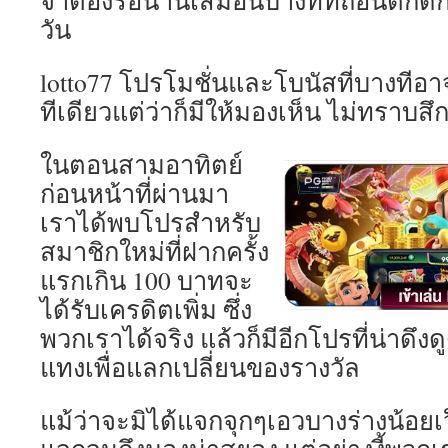
จำต้องรอนานเสมือนบางที่ที่ถอนตกดึ
วัน
lotto77 โปรโมชั่นและโบนัสที่บางทีอา
ทีเดียวแต่ว่าก็มีให้มองเห็น ไม่ทราบส
ในตอนสามอาทิตย์
ก่อนหน้าที่ผ่านมา
เราได้พบโปรสำหรับ
สมาชิกใหม่ที่ฝากครั้ง
แรกเกิน 100 บาทจะ
ได้รับเครดิตเพิ่ม ซึ่ง
พวกเราได้จริง แล้วก็มีอีกโปรที่น่าด
แทงเพื่อแลกเปลี่ยนของรางวัล
แม้ว่าจะมิได้แจกจุกๆเอวบางร่างน้อยเว