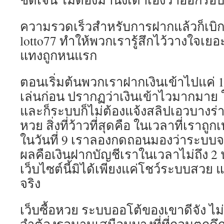
ความรวดเร็วสำหรับการฝากแล้วก็เบิกเ
lotto77 ทำให้พวกเรารู้สึกไว้วางใจเยอะ
แทงถูกหนแรก
ตอนเริ่มต้นพวกเราฝากเงินเข้าไปแค่ 
เล่นก่อน ปรากฏว่าเงินเข้าไวมากมาย ใ
และก็ระบบก็ไม่ต้องแจ้งสลิปเอวบางร่าง
หวย สิ่งที่ว้าวที่สุดคือ ในเวลาที่เราถูก
ในวันที่ 9 เราลองกดถอนมองว่าระบบ
ผลคือเงินฝากบัญชีเราในเวลาไม่ถึง 2 น
เว็บไซต์นี้มิได้เพียงแค่โชว์ระบบสวย 
จริง
เว็บซื้อหวย ระบบออโต้ของเขาดีจัง ไ