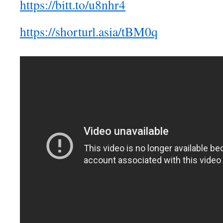
https://bitt.to/u8nhr4
https://shorturl.asia/tBM0q