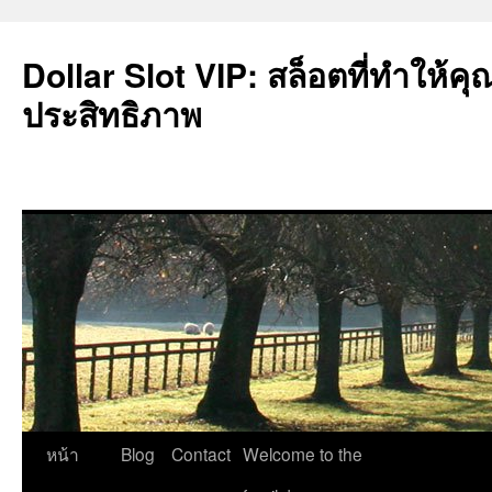
Dollar Slot VIP: สล็อตที่ทำให้คุ
ประสิทธิภาพ
ข้าม
หน้า
Blog
Contact
Welcome to the