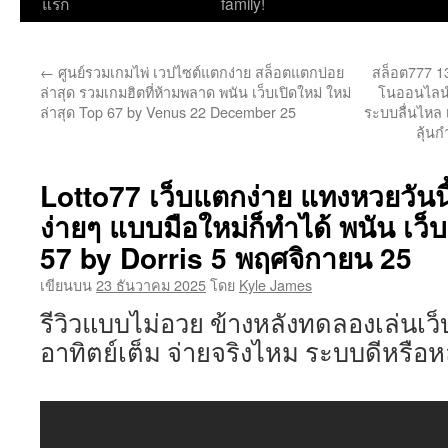
ไป
แรก
family!
ยัง
←
ศูนย์รวมเกมไพ่ เวปไซต์แตกง่าย สล็อตแตกบ่อย
สล็อต777 13
เนื้อหา
ล่าสุด รวมเกมฮิตที่ห้ามพลาด พนัน เว็บเปิดใหม่ ใหม่
โนออนไลน์
ล่าสุด Top 67 by Venus 22 December 25
ระบบลื่นไหล เ
ลุ้น
Lotto77 เว็บแตกง่าย แทงหวยวันนี้
ง่ายๆ แบบมือใหม่ก็ทำได้ พนัน เว็
57 by Dorris 5 พฤศจิกายน 25
เขียนบน
23 ธันวาคม 2025
โดย
Kyle James
รีวิวแบบไม่อวย ข้างหลังทดลองเล่นเว็
อาทิตย์เต็ม จ่ายจริงไหม ระบบดีหรื