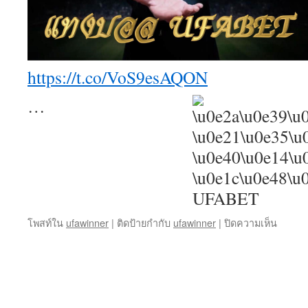
https://t.co/VoS9esAQON
…
บน
โพสท์ใน
ufawinner
|
ติดป้ายกำกับ
ufawinner
|
ปิดความเห็น
Ufawin
เว็บ
ตรง
คา
สิโน
แทง