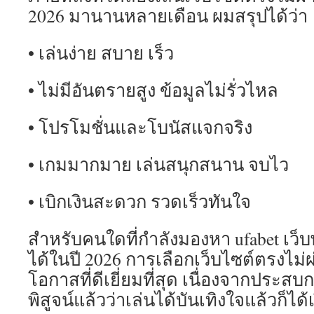
2026 มานานหลายเดือน ผมสรุปได้ว่า
• เล่นง่าย สบาย เร็ว
• ไม่มีอันตรายสูง ข้อมูลไม่รั่วไหล
• โปรโมชั่นและโบนัสแจกจริง
• เกมมากมาย เล่นสนุกสนาน จบไว
• เบิกเงินสะดวก รวดเร็วทันใจ
สำหรับคนใดที่กำลังมองหา ufabet เว็บพ
ได้ในปี 2026 การเลือกเว็บไซต์ตรงไม่ผ่
โอกาสที่ดีเยี่ยมที่สุด เนื่องจากประ
พิสูจน์แล้วว่าเล่นได้บันเทิงใจแล้วก็ได้