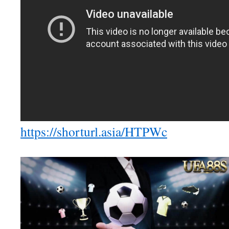
https://shorturl.asia/HTPWc