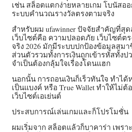
เช่น สล็อตแตกง่ายหลายเกม โบนัสออก
ระบบคำนวณรางวัลตรงตามจริง
สำหรับผม ufawinner ปัจจัยสำคัญที่สุด
เว็บไซต์คือ ความปลอดภัย เว็บไซต์ตร
จริง 2026 มักมีระบบปกป้องข้อมูลสมา
ส่วนตัวรวมทั้งการเงินถูกเข้ารหัสทั้งป
จำเป็นต้องกลุ้มใจเรื่องโดนแฮก
นอกนั้น การถอนเงินก็เร็วทันใจ ทำได้
เป็นแบงค์ หรือ True Wallet ทำให้ไม่
เว็บไซต์เอเย่นต์
ประสบการณ์เล่นเกมและก็โปรโมชั่น
ผมเริ่มจาก สล็อตแล้วก็บาคาร่า เพร