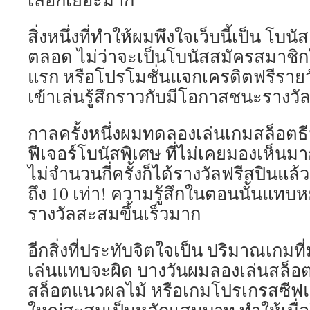
สิ่งหนึ่งที่ทำให้ผมพึงใจเว็บนี้เป็น โบนั
ตลอด ไม่ว่าจะเป็นโบนัสสมัครสมาชิ
แรก หรือโปรโมชั่นแจกเครดิตฟรีรายวั
เข้าเล่นรู้สึกราวกับมีโอกาสชนะรางวัลใ
กาลครั้งหนึ่งผมทดลองเล่นเกมสล็อตธีม
ฟีเจอร์โบนัสพิเศษ ที่ไม่เคยมองเห็นม
ไม่จำนวนกี่ครั้งก็ได้รางวัลฟรีสปินแล้
ถึง 10 เท่า! ความรู้สึกในตอนนั้นแทบ
รางวัลสะสมขึ้นเร็วมาก
อีกสิ่งที่ประทับจิตใจเป็น ปริมาณเกมท
เล่นแทบจะผิด บางวันผมลองเล่นสล็อต
สล็อตแนวผลไม้ หรือเกมโปรเกรสซีฟแจ