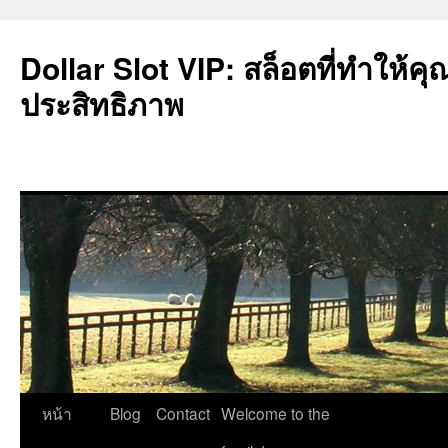
Dollar Slot VIP: สล็อตที่ทำให้คุ
ประสิทธิภาพ
ข้าม
หน้า
Blog
Contact
Welcome to the