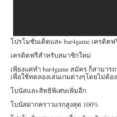
โปรโมชั่นเด็ดและ bar4game เครดิตฟร
เครดิตฟรีสำหรับสมาชิกใหม่
เพียงแค่ทำ bar4game สมัคร ก็สามารถ
เพื่อใช้ทดลองเล่นเกมต่างๆโดยไม่ต้อ
โบนัสและสิทธิพิเศษเพิ่มอีก
โบนัสฝากคราวแรกสูงสุด 100%