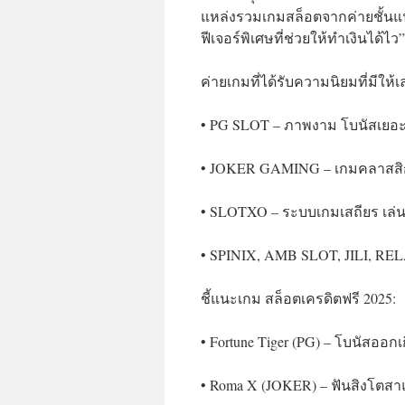
แหล่งรวมเกมสล็อตจากค่ายชั้นแนว
ฟีเจอร์พิเศษที่ช่วยให้ทำเงินได้ไว”
ค่ายเกมที่ได้รับความนิยมที่มีให้
• PG SLOT – ภาพงาม โบนัสเยอะ ซ
• JOKER GAMING – เกมคลาสสิก
• SLOTXO – ระบบเกมเสถียร เล่น
• SPINIX, AMB SLOT, JILI, RE
ชี้แนะเกม สล็อตเครดิตฟรี 2025:
• Fortune Tiger (PG) – โบนัสออกเ
• Roma X (JOKER) – ฟันสิงโตส