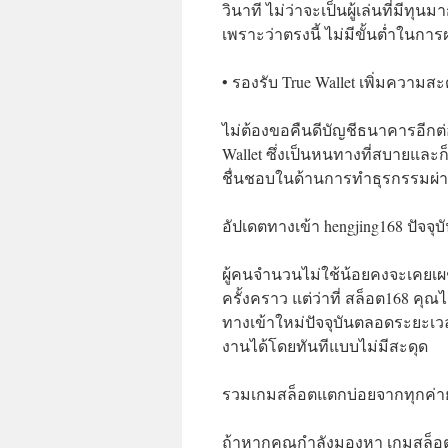
วินาที ไม่ว่าจะเป็นผู้เล่นที่มี
เพราะว่าตรงนี้ ไม่มีขั้นต่ำในการฝ
• รองรับ True Wallet เพิ่มความส
ไม่ต้องขอคืนดีบัญชีธนาคารอีกต่
Wallet ซึ่งเป็นหนทางที่สบายและก็
ชื่นชอบในด้านการทำธุรกรรมผ่า
อัปเดตทางเข้า hengjing168 ปัจจุ
ผู้คนจำนวนไม่ใช้น้อยคงจะเคยเผ
ครั้งคราว แต่ว่าที่ สล็อต168 คุ
ทางเข้าใหม่ปัจจุบันตลอดระยะเวลา
งานได้โดยทันทีแบบไม่มีสะดุด
รวมเกมสล็อตแตกบ่อยจากทุกค่า
ถ้าหากคุณกำลังมองหา เกมสล็อตแ