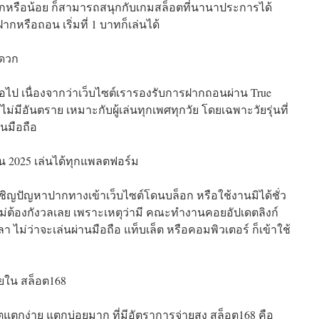
ทุนมากหรือน้อย ก็สามารถสนุกกับเกมสล็อตที่นานาประการได้
ากหรือถอน เริ่มที่ 1 บาทก็เล่นได้
ะดวก
อไป เนื่องจากว่าเว็บไซต์เรารองรับการฝากถอนผ่าน True
ไม่มีอันตราย เหมาะกับผู้เล่นทุกเพศทุกวัย โดยเฉพาะวัยรุ่นที่
นมือถือ
บัน 2025 เล่นได้ทุกแพลตฟอร์ม
ชิญปัญหาปากทางเข้าเว็บไซต์โดนบล็อก หรือใช้งานมิได้ชั่ว
ณไม่ต้องกังวลเลย เพราะเหตุว่ามี คณะทำงานคอยอัปเดตลิงก์
 ไม่ว่าจะเล่นผ่านมือถือ แท็บเล็ต หรือคอมพิวเตอร์ ก็เข้าใช้
ยใน สล็อต168
ตกง่าย แตกบ่อยมาก ที่มีอัตราการจ่ายสูง สล็อต168 คือ