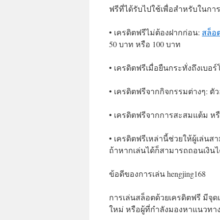
ฟรีที่ได้รับไปใช้เพื่อสำหรับในกา
• เครดิตฟรีไม่ต้องฝากก่อน:
สล็อ
50 บาท หรือ 100 บาท
• เครดิตฟรีเมื่อยืนกระทั่งถึงเบอร
• เครดิตฟรีจากกิจกรรมต่างๆ: ตัว
• เครดิตฟรีจากการสะสมแต้ม หรื
• เครดิตฟรีเหล่านี้ช่วยให้ผู้เล่
ถ้าหากเล่นได้ก็สามารถถอนเงินได
ข้อดีของการเล่น hengjing168
การเล่นสล็อตด้วยเครดิตฟรี มีจุด
ใหม่ หรือผู้ที่กำลังมองหาแนวทาง