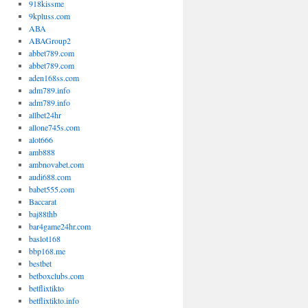
918kissme
9kpluss.com
ABA
ABAGroup2
abbet789.com
abbet789.com
aden168ss.com
adm789.info
adm789.info
allbet24hr
allone745s.com
alot666
amb888
ambnovabet.com
audi688.com
babet555.com
Baccarat
baj88thb
bar4game24hr.com
baslot168
bbp168.me
bestbet
betboxclubs.com
betflixtikto
betflixtikto.info