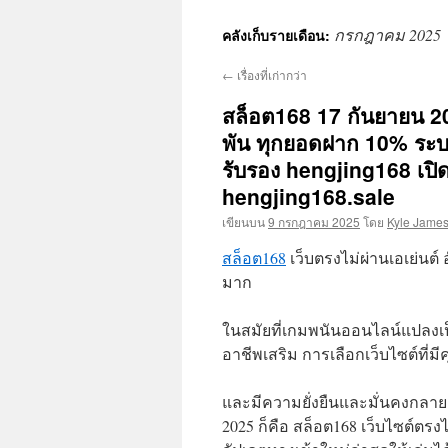
ไป
กรกฎาคม 2025
คลังเก็บรายเดือน:
ยัง
←
เรื่องที่เก่ากว่า
เนื้อหา
สล็อต168 17 กันยายน 20
พัน ทุกยอดฝาก 10% ระบบ
รับรอง hengjing168 เปิ
hengjing168.sale
เขียนบน
9 กรกฎาคม 2025
โดย
Kyle Jame
สล็อต168
เว็บตรงไม่ผ่านเอเย่นต
มาก
ในสมัยที่เกมพนันออนไลน์แปลงเป
อาชีพเสริม การเลือกเว็บไซต์ที่ม
และมีความยั่งยืนและมั่นคงกลายเป
2025 ก็คือ สล็อต168 เว็บไซต์ตรงไ