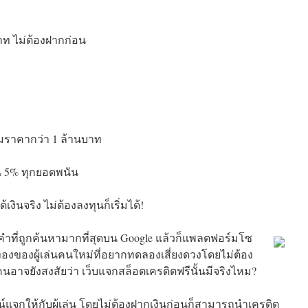
บาท ไม่ต้องฝากก่อน
วมราคากว่า 1 ล้านบาท
่น 5% ทุกยอดพนัน
เงินจริง ไม่ต้องลงทุนก็เริ่มได้!
คำที่ถูกค้นหามากที่สุดบน Google แล้วก็แพลตฟอร์มโซ
ทองของผู้เล่นคนใหม่ที่อยากทดลองเสี่ยงดวงโดยไม่ต้อง
คนอาจยังสงสัยว่า เว็บแจกสล็อตเครดิตฟรีนั้นมีจริงไหม?
น์แจกให้กับผู้เล่น โดยไม่ต้องฝากเงินก่อนก็สามารถนำเครดิต