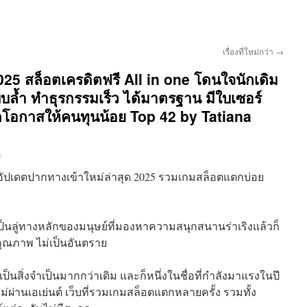
เรื่องที่ใหม่กว่า
→
25 สล็อตเครดิตฟรี All in one โดนใจนักเดิม
ล้ำ ทำธุรกรรมเร็ว ได้มาตรฐาน มีใบเซอร์
ดโอกาสให้คนทุนน้อย Top 42 by Tatiana
s
์ อัปเดตปากทางเข้าใหม่ล่าสุด 2025 รวมเกมสล็อตแตกบ่อย
็นลู่ทางหลักของมนุษย์ที่มองหาความสนุกสนานร่าเริงแล้วก็
ีคุณภาพ ไม่เป็นอันตราย
็นสิ่งจำเป็นมากกว่าเดิม และก็หนึ่งในชื่อที่กำลังมาแรงในปี
ม่ผ่านเอเย่นต์ เว็บที่รวมเกมสล็อตแตกหลายครั้ง รวมทั้ง