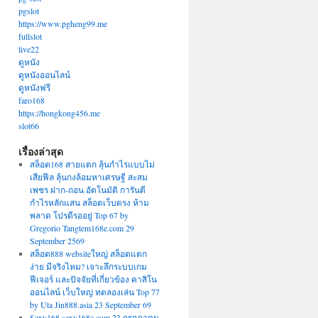
pgslot
https://www.pgheng99.me
fullslot
live22
ดูหนัง
ดูหนังออนไลน์
ดูหนังฟรี
faro168
https://hongkong456.me
slot66
เรื่องล่าสุด
สล็อต168 สายแตก ลุ้นกำไรแบบไม่
เสียฟีล ลุ้นกงล้อมหาเศรษฐี สะสม
เพชร ฝาก-ถอน อัตโนมัติ การันตี
กำไรหลักแสน สล็อตเว็บตรง ห้าม
พลาด โปรดีรออยู่ Top 67 by
Gregorio Tangtem168e.com 29
September 2569
สล็อต888 websiteใหญ่ สล็อตแตก
ง่าย มีจริงไหม? เจาะลึกระบบเกม
ฟีเจอร์ และปัจจัยที่เกี่ยวข้อง คาสิโน
ออนไลน์ เว็บใหญ่ ทดลองเล่น Top 77
by Uta Jin888.asia 23 September 69
Sexy168 sexy168c.com 23 กรกฎาคม