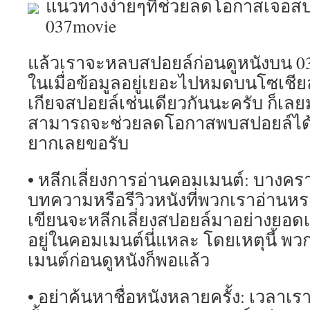
แนวทางง่ายๆที่ช่วยลดโอกาสเจอสป
037movie
แล้วเราจะหลบสปอยล์ก่อนดูหนังบน 037
ในเมื่อข้อมูลอยู่เยอะไปหมดบนโซเชียล
เกียจสปอยล์เช่นเดียวกันนะครับ ก็เลยม
สามารถจะช่วยลดโอกาสพบสปอยล์ได้มาก
ยากเลยขอรับ
• หลีกเลี่ยงการอ่านคอมเมนต์: บางค
บทความหรือรีวิวหนังที่พวกเราอ่านหร
เขียนจะหลีกเลี่ยงสปอยล์มาอย่างยอดเย
อยู่ในคอมเมนต์นี่แหละ โดยเหตุนี้ พว
เมนต์ก่อนดูหนังก็พอแล้ว
• อย่าค้นหาชื่อหนังหลายครั้ง: เวลาเร