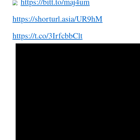
https://bitt.to/maj4um
https://shorturl.asia/UR9hM
https://t.co/3IrfcbbClt