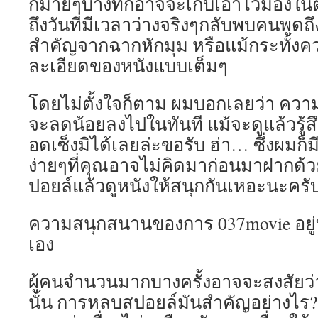
กมายๆบางทีก็อาจจะเก็บเอาไว้มองใน
ถึงวันที่มีเวลาว่างจริงๆกลับพบคนพูด
สำคัญจากฉากหักมุม หรือแม้กระทั้งคว
ละเอียดของหนังแบบเต็มๆ
โดยไม่ตั้งใจก็ตาม ผมบอกเลยว่า ควา
จะลดน้อยลงไปในทันที แม้จะดูแล้วรู้สึก
อดเซ็งมิได้เลยล่ะขอรับ ฮ่า… ซึ่งผมก
ง่ายๆที่คุณอาจไม่คิดมาก่อนมาฝากด้
ปอยล์แล้วดูหนังให้สนุกกันเหอะนะครั
ความสนุกสนานของการ 037movie อยู่ท
เอง
ผู้คนจำนวนมากบางครั้งอาจจะสงสัยว่
นั้น การหลบสปอยล์มันสำคัญอย่างไร? หน