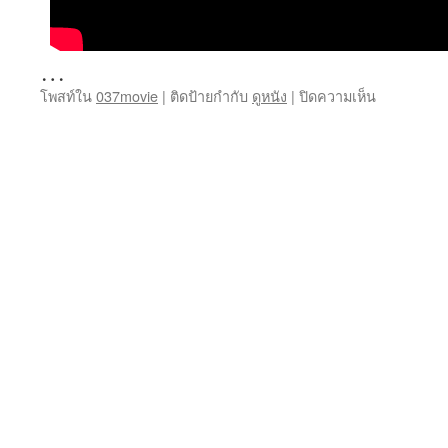
…
บน
โพสท์ใน
037movie
|
ติดป้ายกำกับ
ดูหนัง
|
ปิดความเห็น
ดู
หนัง
บอล
สด
การ์ตูน
ซี
รีย์
หนัง
ฮิต
ครบ
ที่
เว็บ
เดียว
เน็ต
ฟลิก
พากย์
ไทย