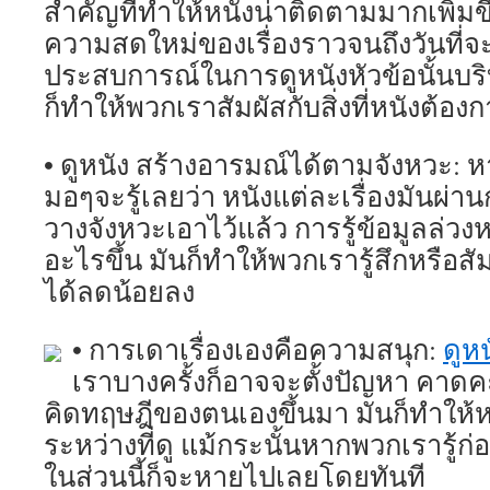
สำคัญที่ทำให้หนังน่าติดตามมากเพิ่ม
ความสดใหม่ของเรื่องราวจนถึงวันที่จ
ประสบการณ์ในการดูหนังหัวข้อนั้นบริบ
ก็ทำให้พวกเราสัมผัสกับสิ่งที่หนังต้องก
• ดูหนัง สร้างอารมณ์ได้ตามจังหวะ: 
มอๆจะรู้เลยว่า หนังแต่ละเรื่องมันผ่
วางจังหวะเอาไว้แล้ว การรู้ข้อมูลล่วง
อะไรขึ้น มันก็ทำให้พวกเรารู้สึกหรือส
ได้ลดน้อยลง
• การเดาเรื่องเองคือความสนุก:
ดูหน
เราบางครั้งก็อาจจะตั้งปัญหา คาดค
คิดทฤษฎีของตนเองขึ้นมา มันก็ทำให้หน
ระหว่างที่ดู แม้กระนั้นหากพวกเรารู้ก่
ในส่วนนี้ก็จะหายไปเลยโดยทันที