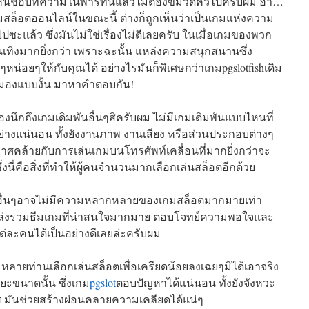
ห็นชื่อบทความในพาร์ทนี้แล้วไม่ต้องขมวดคิ้วไปครับผม ฮ่า…
กมสล็อตออนไลน์ในขณะนี้ ต่างก็ถูกเห็นว่าเป็นเกมแห่งความ
ปซะแล้ว ซึ่งมันไม่ใช่เรื่องไม่ดีเลยครับ ในเมื่อเกมของพวก
นเทิงมากยิ่งกว่า เพราะฉะนั้น แหล่งความสนุกสนานซึ่ง
น่อยๆให้กับคุณได้ อย่างไรมันก็พิเศษกว่าเกมpgslotfishเดิม
ูกมองแบบงั้น มาหาคำตอบกัน!
ณลองนึกถึงเกมเดิมพันอื่นๆสิครับผม ไม่มีเกมเดิมพันแบบไหนที่
างแน่นอน ทั้งยังงานภาพ งานเสียง หรือส่วนประกอบต่างๆ
าศคล้ายกับการเล่นเกมบนโทรศัพท์เคลื่อนที่มากยิ่งกว่าจะ
่งนี่คือสิ่งที่ทำให้ผู้คนจำนวนมากเลือกเล่นสล็อตอีกด้วย
อื่นๆอาจไม่มีความหลากหลายของเกมสล็อตมากมายเท่า
แหล่งรวมธีมเกมที่น่าสนใจมากมาย ตอบโจทย์ความพอใจและ
่ละคนได้เป็นอย่างดีเลยล่ะครับผม
ด: หลายท่านเลือกเล่นสล็อตเพื่อเครียดน้อยลงเฉยๆมิได้เอาจริง
ยะขนาดนั้น ซึ่งเกม
pgslot
ตอบปัญหาได้แน่นอน ทั้งยังจังหวะ
 มันช่วยสร้างผ่อนคลายความเคลียดได้แน่ๆ