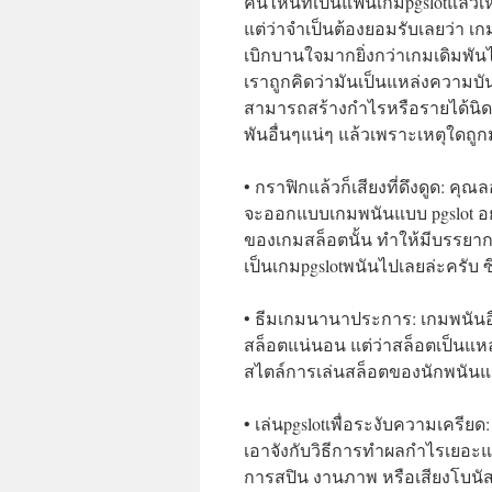
คนไหนที่เป็นแฟนเกมpgslotแล้วเ
แต่ว่าจำเป็นต้องยอมรับเลยว่า เ
เบิกบานใจมากยิ่งกว่าเกมเดิมพันไ
เราถูกคิดว่ามันเป็นแหล่งความบั
สามารถสร้างกำไรหรือรายได้นิดๆห
พันอื่นๆแน่ๆ แล้วเพราะเหตุใดถ
• กราฟิกแล้วก็เสียงที่ดึงดูด: คุ
จะออกแบบเกมพนันแบบ pgslot อย่
ของเกมสล็อตนั้น ทำให้มีบรรยาก
เป็นเกมpgslotพนันไปเลยล่ะครับ ซึ
• ธีมเกมนานาประการ: เกมพนัน
สล็อตแน่นอน แต่ว่าสล็อตเป็น
สไตล์การเล่นสล็อตของนักพนันแต
• เล่นpgslotเพื่อระงับความเครีย
เอาจังกับวิธีการทำผลกำไรเยอะแ
การสปิน งานภาพ หรือเสียงโบนัส