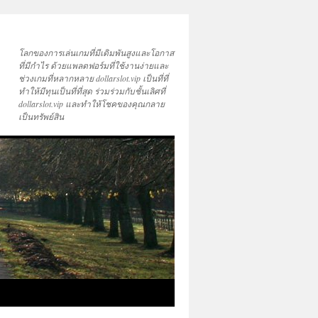
โลกของการเล่นเกมที่มีเดิมพันสูงและโอกาส
ที่มีกำไร ด้วยแพลตฟอร์มที่ใช้งานง่ายและ
ช่วงเกมที่หลากหลาย dollarslot.vip เป็นที่ที่
ทำให้มีทุนเป็นที่ที่สุด ร่วมร่วมกับชั้นเลิศที่
dollarslot.vip และทำให้โชคของคุณกลาย
เป็นทรัพย์สิน