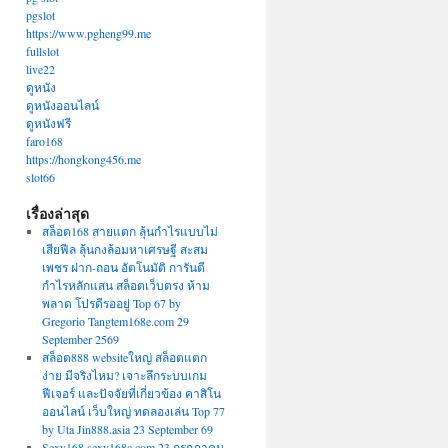
pgslot
https://www.pgheng99.me
fullslot
live22
ดูหนัง
ดูหนังออนไลน์
ดูหนังฟรี
faro168
https://hongkong456.me
slot66
เรื่องล่าสุด
สล็อต168 สายแตก ลุ้นกำไรแบบไม่
เสียฟีล ลุ้นกงล้อมหาเศรษฐี สะสม
เพชร ฝาก-ถอน อัตโนมัติ การันตี
กำไรหลักแสน สล็อตเว็บตรง ห้าม
พลาด โปรดีรออยู่ Top 67 by
Gregorio Tangtem168e.com 29
September 2569
สล็อต888 websiteใหญ่ สล็อตแตก
ง่าย มีจริงไหม? เจาะลึกระบบเกม
ฟีเจอร์ และปัจจัยที่เกี่ยวข้อง คาสิโน
ออนไลน์ เว็บใหญ่ ทดลองเล่น Top 77
by Uta Jin888.asia 23 September 69
Sexy168 sexy168c.com 23 กรกฎาคม