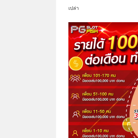
เปล่า