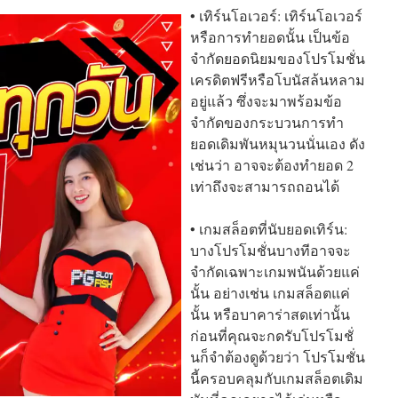
• เทิร์นโอเวอร์: เทิร์นโอเวอร์
หรือการทำยอดนั้น เป็นข้อ
จำกัดยอดนิยมของโปรโมชั่น
เครดิตฟรีหรือโบนัสล้นหลาม
อยู่แล้ว ซึ่งจะมาพร้อมข้อ
จำกัดของกระบวนการทำ
ยอดเดิมพันหมุนวนนั่นเอง ดัง
เช่นว่า อาจจะต้องทำยอด 2
เท่าถึงจะสามารถถอนได้
• เกมสล็อตที่นับยอดเทิร์น:
บางโปรโมชั่นบางทีอาจจะ
จำกัดเฉพาะเกมพนันด้วยแค่
นั้น อย่างเช่น เกมสล็อตแค่
นั้น หรือบาคาร่าสดเท่านั้น
ก่อนที่คุณจะกดรับโปรโมชั่
นก็จำต้องดูด้วยว่า โปรโมชั่น
นี้ครอบคลุมกับเกมสล็อตเดิม