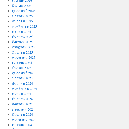
เมษายน 2026
มีนาคม 2026
กุมภาพันธ์ 2026
มกราคม 2026
ธันวาคม 2025
พฤศจิกายน 2025
ตุลาคม 2025
กันยายน 2025
สิงหาคม 2025
กรกฎาคม 2025
มิถุนายน 2025
พฤษภาคม 2025
เมษายน 2025
มีนาคม 2025
กุมภาพันธ์ 2025
มกราคม 2025
ธันวาคม 2024
พฤศจิกายน 2024
ตุลาคม 2024
กันยายน 2024
สิงหาคม 2024
กรกฎาคม 2024
มิถุนายน 2024
พฤษภาคม 2024
เมษายน 2024