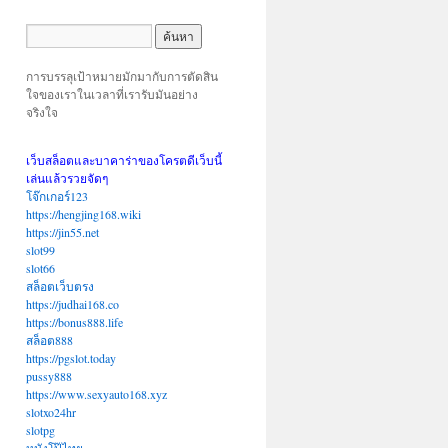
การบรรลุเป้าหมายมักมากับการตัดสิน
ใจของเราในเวลาที่เรารับมันอย่าง
จริงใจ
เว็บสล็อตและบาคาร่าของโครตดีเว็บนี้
เล่นแล้วรวยจัดๆ
โจ๊กเกอร์123
https://hengjing168.wiki
https://jin55.net
slot99
slot66
สล็อตเว็บตรง
https://judhai168.co
https://bonus888.life
สล็อต888
https://pgslot.today
pussy888
https://www.sexyauto168.xyz
slotxo24hr
slotpg