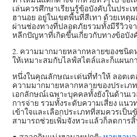
เล่นควรศึกษาเรียนรู้ข้อบังคับในประเท
ฮานอย อยู่ในเขตพื้นที่สีเทา ด้วยเหตุผ
ผ่านช่องทางที่ปลอดภัยรวมทั้งมีรีวิวจาก
หลีกปัญหาที่เกิดขึ้นเกี่ยวกับทางข้อบั
2. ความมากมายหลากหลายของชนิดห
ให้เหมาะสมกับไลฟ์สไตล์และก็แผนก
หนึ่งในคุณลักษณะเด่นที่ทำให้ ลอตเต
ความมากมายหลากหลายของประเภท ซึ
เอกลักษณ์เฉพาะบุคคลทั้งยังในด้านเ
การจ่าย รวมทั้งระดับความเสี่ยง แ
เข้าใจและเลือกประเภทที่สมควรเป็นข
สามารถช่วยเพิ่มจังหวะแล้วก็ลดการสิ
● สลากกินแบ่งฮานอยปกติ:
หวยฮานอยว