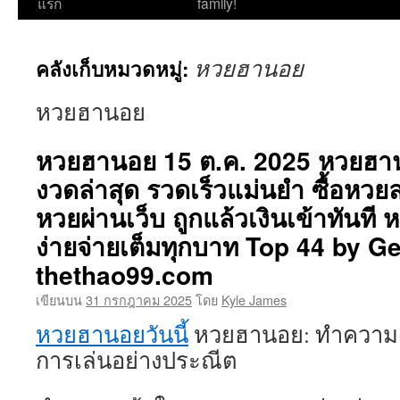
ไป
แรก
family!
ยัง
หวยฮานอย
คลังเก็บหมวดหมู่:
เนื้อหา
หวยฮานอย
หวยฮานอย 15 ต.ค. 2025 หวยฮาน
งวดล่าสุด รวดเร็วแม่นยำ ซื้อหวยลา
หวยผ่านเว็บ ถูกแล้วเงินเข้าทันท
ง่ายจ่ายเต็มทุกบาท Top 44 by 
thethao99.com
เขียนบน
31 กรกฎาคม 2025
โดย
Kyle James
หวยฮานอยวันนี้
หวยฮานอย: ทำความ
การเล่นอย่างประณีต