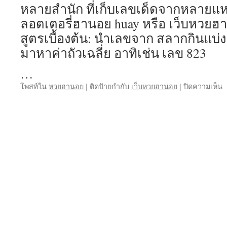
หลายสํานัก ที่เก็บเลขเด็ดจากหลายแหล
ลอตเตอรี่ฮานอย huay หรือ เว็บหวยฮา
สูตรเบื้องต้น: นำเลขจาก สลากกินแบ่ง
มาหาค่าถัวเฉลี่ย อาทิเช่น เลข 823
…
บ
โพสท์ใน
หวยฮานอย
|
ติดป้ายกำกับ
เว็บหวยฮานอย
|
ปิดความเห็น
ห
ฮ
1
ต
2
ห
ฮ
ว
นี้
ต
ห
ง
ล