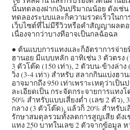
ใช้ รหัสผ่าน และก็รับรองตัวตนผ่านอ
นั้นทดลองฝากเงินปริมาณน้อย ดังเช่น 
ทดลองระบบและก็ความรวดเร็วในกา
เว็บไซต์ที่ไม่มีรีวิวหรือคำสัญญาผลต
เนื่องจากว่าบางทีอาจเป็นกลฉ้อฉล
● ต้นแบบการแทงและก็อัตราการจ่ายที่ค
ฮานอย มีแบบหลัก อาทิเช่น 3 ตัวตรง (จ
3 ตัวโต๊ด (150 เท่า), 2 ตัวบน-ข้างล่าง 
วิ่ง (3-4 เท่า) สำหรับ สลากกินแบ่งฮา
อาจมากถึง 950 เท่าเพราะเหตุว่าเป็น
ละเอียดเป็น กระจัดกระจายการแทงโดย
50% สำหรับแบบเสี่ยงต่ำ (เลข 2 ตัว),
กลาง (3 ตัวโต๊ด), แล้วก็ 20% สำหรับเสี่
รักษาสมดุลรวมทั้งลดการสูญเสีย ดังเช
แทง 250 บาทในเลข 2 ตัวจากข้อมูล ห