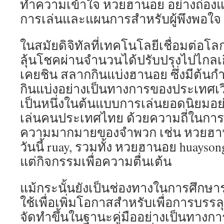
ทำความเข้าใจ หวยฮานอย อย่างถ่องแท
การเล่นและแผนการสำหรับผู้พึงพอใจ
ในสมัยดิจิทัลที่เทคโนโลยีเชื่อมต่อโลก
ลุ้นโชคผ่านจำนวนได้ปรับปรุงไปไกลเก
เคยชิน สลากกินแบ่งฮานอย ซึ่งมีต้น
กินแบ่งอย่างเป็นทางการของประเทศเว
เป็นหนึ่งในต้นแบบการเล่นยอดนิยมอย่
เล่นคนประเทศไทย ด้วยความถี่ในการออ
ความมากมายของจำพวก เช่น หวยฮา
วันนี้ ruay, รวมทั้ง หวยฮานอย huayson
แต่กิจกรรมเพื่อความตื่นเต้น
แม้กระนั้นยังเป็นช่องทางในการศึกษาร
ใช้เพื่อเพิ่มโอกาสสำหรับเพื่อการบรร
จัดทำขึ้นในฐานะคู่มืออย่างเป็นทางกา