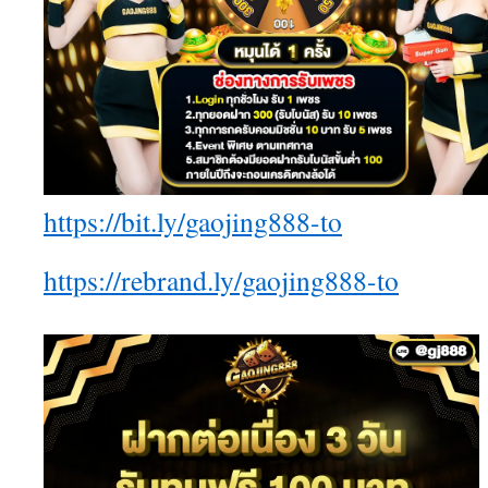
https://bit.ly/gaojing888-to
https://rebrand.ly/gaojing888-to