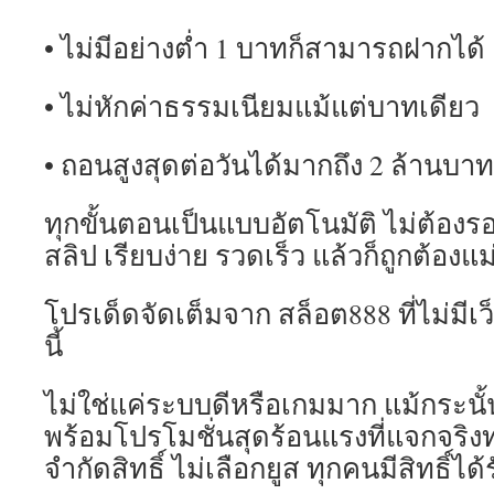
• ไม่มีอย่างต่ำ 1 บาทก็สามารถฝากได้
• ไม่หักค่าธรรมเนียมแม้แต่บาทเดียว
• ถอนสูงสุดต่อวันได้มากถึง 2 ล้านบาท
ทุกขั้นตอนเป็นแบบอัตโนมัติ ไม่ต้อง
สลิป เรียบง่าย รวดเร็ว แล้วก็ถูกต้องแม
โปรเด็ดจัดเต็มจาก สล็อต888 ที่ไม่มีเ
นี้
ไม่ใช่แค่ระบบดีหรือเกมมาก แม้กระนั้
พร้อมโปรโมชั่นสุดร้อนแรงที่แจกจริงทุ
จำกัดสิทธิ์ ไม่เลือกยูส ทุกคนมีสิทธิ์ไ