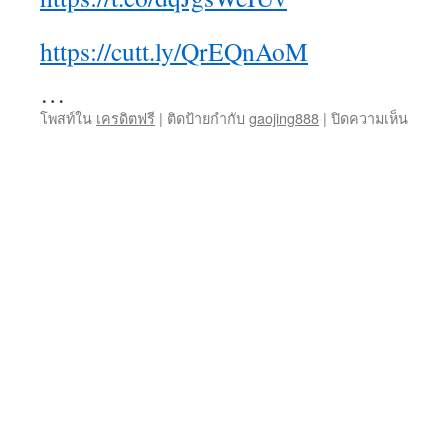
https://cutt.ly/QrEQnAoM
…
บน
โพสท์ใน
เครดิตฟรี
|
ติดป้ายกำกับ
gaojing888
|
ปิดความเห็น
สล็อต
gaojin
13
JUN
2025
สล็อต
web
ใหญ่
เลือก
เล่น
สล็อต
ให้
รวย
เร็ว
พร้อม
ระบบ