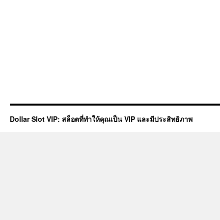
Dollar Slot VIP: สล็อตที่ทำให้คุณเป็น VIP และมีประสิทธิภาพ