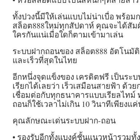
ทั้งปวงนี้มีให้เล่นแบบไม่น่าเบื่อ พร้
สล็อต888ใหม่ทุกสัปดาห์ คุณจะได้สั
ใครกันแน่เมื่อใดก็ตามเข้ามาเล่น
ระบบฝากถอนของ สล็อต888 อัตโนมัติทั้ง
และเร็วที่สุดในไทย
อีกหนึ่งจุดแข็งของ เครดิตฟรี เป็นระ
เรียกได้เลยว่า เร็วเสมือนสายฟ้า ด้ว
เชื่อมต่อกับทุกธนาคารแบบเรียลไทม์ 
ถอนก็ใช้เวลาไม่เกิน 10 วินาทีเพียงแค่น
คุณลักษณะเด่นระบบฝาก-ถอน
• รองรับอีกทั้งแบงค์ชั้นแนวหน้ารวมทั