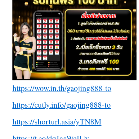
https://wow.in.th/gaojing888-to
https://cutly.info/gaojing888-to
https://shorturl.asia/yTN8M
https://t.co/dqJgsWeIUv