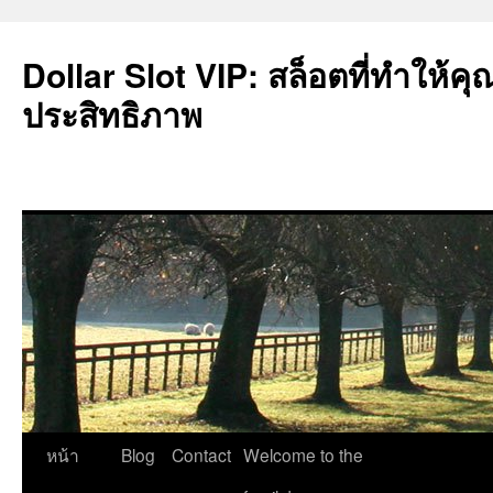
Dollar Slot VIP: สล็อตที่ทำให้คุ
ประสิทธิภาพ
ข้าม
หน้า
Blog
Contact
Welcome to the