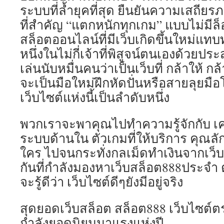
ระบบที่ล้ำยุคที่สุด ยืนยันความเสถีย
ที่สำคัญ “แตกหนักทุกเกม” แบบไม่มีล
สล็อตออนไลน์ที่มีเว็บเกิดขึ้นใหม่แทบ
หนึ่งในไม่กี่เจ้าที่พิสูจน์ตนเองด้วยปร
เล่นนับหมื่นคนว่าเป็นเว็บที่ กล้าให้ ก
จะเป็นมือใหม่ฝึกหัดปั่นหรือสายลุยมือ
เว็บไซต์แห่งนี้เป็นลำดับหนึ่ง
พวกเราจะพาคุณไปทำความรู้จักกับ เครด
ระบบด้านใน ตัวเกมที่ให้บริการ คุณลั
ใคร ไปจนกระทั่งกลเม็ดทำเงินจากเว็บน
กันที่กำลังมองหาเว็บสล็อต888ประจำ 
จะรู้ดีว่า เว็บไซต์ดีๆยังมีอยู่จริง
สุดยอดเว็บสล็อต สล็อต888 เว็บไซต์ตรง 
กำลังยอดนิยมมาแรงแห่งปี