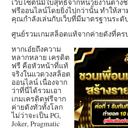
เว็บไซต์นี้มีใบสุทธิจากหน่วยงานต่าง
ฟรีออนไลน์โดยยิ่งไปกว่านั้น ทำให้สา
คุณกำลังเล่นกับเว็บที่มีมาตรฐานระด
ศูนย์รวมเกมสล็อตแท้จากค่ายดังที่ครบท
หากเอ๋ยถึงความ
หลากหลาย เครดิต
ฟรี คือหัวหน้าที่แท้
จริงในแวดวงสล็อต
ออนไลน์ เนื่องจาก
ว่าที่นี่ได้รวมเอา
เกมเครดิตฟรีจาก
ค่ายดังทั่วทั้งโลก
ไม่ว่าจะเป็น PG,
Joker, Pragmatic