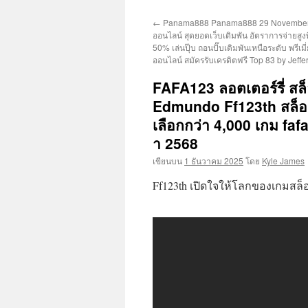
ไป
←
Panama888 Panama888 29 November 
ยัง
ออนไลน์ สุดยอดเว็บเดิมพัน อัตราการจ่ายสูง
50% เล่นปุ๊บ ถอนปั๊บเดิมพันเหนือระดับ พรีเม
เนื้อหา
ออนไลน์ สมัครรับเครดิตฟรี Top 83 by Jeffe
FAFA123 ลอตเตอร์รี่ สล
Edmundo Ff123th สล็อต
เลือกกว่า 4,000 เกม fa
า 2568
เขียนบน
1 ธันวาคม 2025
โดย
Kyle James
Ff123th เปิดใจให้โลกของเกมสล็อ