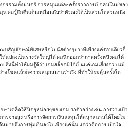
มังกรรวมทั้งมนตร์ การหมุนแต่ละครั้งราวการเปิดคนใหม่ของ
ุน ผมรู้สึกตื่นเต้นเหมือนกับว่าตัวเองได้เป็นส่วนใดส่วนหนึ่ง
้นเมื่อพบสัญลักษณ์พิเศษหรือโบนัสต่างๆบางทีเพียงแค่รอบเดียวก็
้แปลงเป็นรางวัลใหญ่ได้ ผมนึกออกว่ากาลครั้งหนึ่งผมได้
บ สิ่งนี้ทำให้ผมรู้ดีว่า เกมสล็อตมิได้เป็นแค่เกมเสี่ยงดวง แม้
างโชคแล้วก็ความสนุกสนานร่าเริง ที่ทำให้ผมลุ้นครั้งใด
ิ่มศึกษาเคล็ดวิธีนิดๆหน่อยๆของเกม ยกตัวอย่างเช่น การวางเป้า
าการจ่ายสูง หรือการจัดการเงินลงทุนให้สนุกสนานได้โดยไม่
้หมายถึงการทุ่มเงินลงไปเพียงแค่นั้น แต่ว่าคือการ เปิดใจ