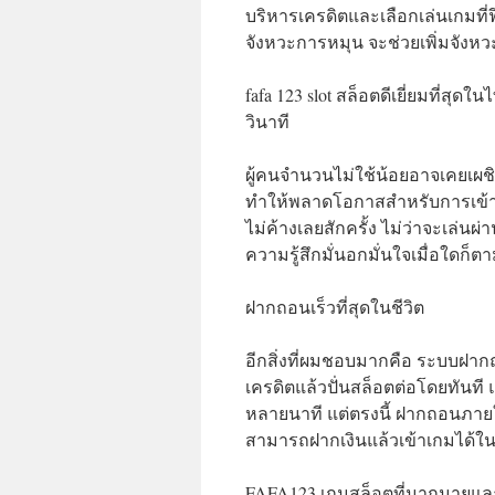
บริหารเครดิตและเลือกเล่นเกมที่ฟี
จังหวะการหมุน จะช่วยเพิ่มจังหว
fafa 123 slot สล็อตดีเยี่ยมที่
วินาที
ผู้คนจำนวนไม่ใช้น้อยอาจเคยเผ
ทำให้พลาดโอกาสสำหรับการเข้าฟรี
ไม่ค้างเลยสักครั้ง ไม่ว่าจะเล่นผ
ความรู้สึกมั่นอกมั่นใจเมื่อใดก็
ฝากถอนเร็วที่สุดในชีวิต
อีกสิ่งที่ผมชอบมากคือ ระบบฝาก
เครดิตแล้วปั่นสล็อตต่อโดยทันท
หลายนาที แต่ตรงนี้ ฝากถอนภายใน
สามารถฝากเงินแล้วเข้าเกมได้ใน
FAFA123 เกมสล็อตที่มากมายและ