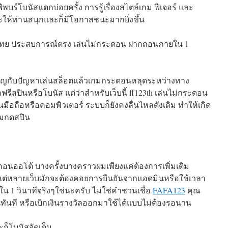
พบร์โบนัสแตกบ่อยครั้ง การรู้เรื่องสไตล์เกม ฟีเจอร์ และ
ะให้ท่านสนุกและก็มีโอกาสชนะมากยิ่งขึ้น
สุดในไทย ประสบการณ์ตรง เล่นไม่กระดอน ฝากถอนภายใน 1
ชิญกับปัญหาเล่นสล็อตแล้วเกมกระดอนหลุดระหว่างทาง
สปินหรือโบนัส แต่ว่าสำหรับเว็บนี้ ff123th เล่นไม่กระดอน
่านมือถือหรือคอมพิวเตอร์ ระบบก็ยังคงลื่นไหลดังเดิม ทำให้เกิด
ตามกดสปิน
ถอนออโต้ บางครั้งบางคราวผมเพียงแค่ต้องการเพิ่มเติม
ี แต่หลายเว็บมักจะต้องคอยการยืนยันจากแอดมินหรือใช้เวลา
 1 วินาทีจริงๆใช่นะครับ ไม่ใช่คำชวนเชื่อ
FAFA123
คุณ
ทันที หรือเบิกเงินรางวัลออกมาใช้ได้แบบไม่ต้องรอนาน
ก็โบนัสจัดเต็ม