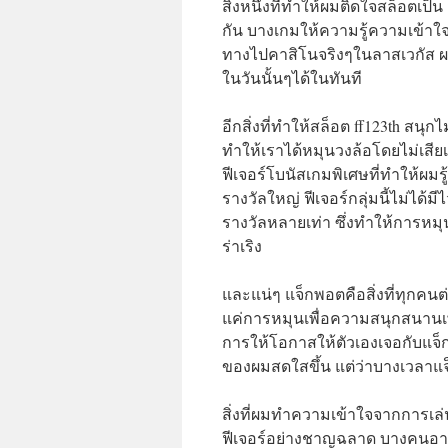
สิ่งหนึ่งที่ทำให้ผมติดใจสล็อตเป
กัน บางเกมให้ความรู้ความเข้า
ทางไปคาสิโนจริงๆในลาสเวกัส ผ
ในวันนั้นๆได้ในทันที
อีกสิ่งที่ทำให้สล็อต ff123th สนุ
ทำให้เราได้หมุนวงล้อโดยไม่เสียเค
ฟีเจอร์โบนัสเกมพิเศษที่ทำให้ผม
รางวัลใหญ่ ฟีเจอร์กลุ่มนี้ไม่ได้มี
รางวัลหลายเท่า ซึ่งทำให้การหม
ร่าเริง
และแน่ๆ แจ็กพอตคือสิ่งที่ทุก
แค่การหมุนเพื่อความสนุกสนานเพี
การให้โอกาสให้ตัวเองเจอกับแจ็กเ
ของผมสดใสขึ้น แต่ว่าบางเวลาแ
สิ่งที่ผมทำความเข้าใจจากการเล
ฟีเจอร์อย่างชาญฉลาด บางคนอาจห