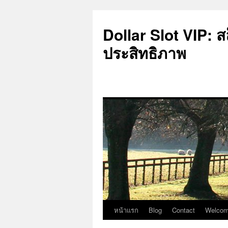
Dollar Slot VIP: ส
ประสิทธิภาพ
หน้าแรก
Blog
Contact
Welcome
ข้าม