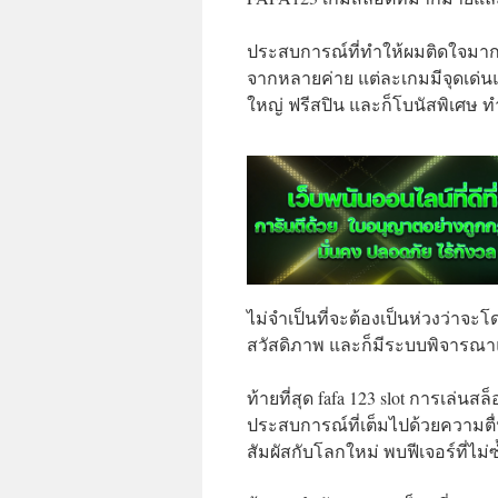
ประสบการณ์ที่ทำให้ผมติดใจมาก
จากหลายค่าย แต่ละเกมมีจุดเด่นแล
ใหญ่ ฟรีสปิน และก็โบนัสพิเศษ ทำให
ไม่จำเป็นที่จะต้องเป็นห่วงว่าจ
สวัสดิภาพ และก็มีระบบพิจารณ
ท้ายที่สุด fafa 123 slot การเล่นส
ประสบการณ์ที่เต็มไปด้วยความตื
สัมผัสกับโลกใหม่ พบฟีเจอร์ที่ไม่