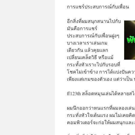
การแชร์ประสบการณ์กับเพื่อน
อีกสิ่งที่ผมสนุกสนานไปกับ
มันคือการแชร์
ประสบการณ์กับเพื่อนฝูงๆ
บางเวลาเราเล่นเกม
เดียวกัน แล้วคุยแลก
เปลี่ยนเคล็ดวิธี หรือแม้
กระทั้งหัวเราะไปกับรอบที่
โชคไม่เข้าข้าง การได้แบ่งปันควา
เพียงแต่เกมของตัวเอง แต่ว่าเป็น
ff123th สล็อตหมุนเล่นได้หลายส
ผมนึกออกว่าหนแรกที่ผมลองเล่น F
กระทั่งหัวใจเต้นแรง ผมไม่เคยคิ
คอมพิวเตอร์จะก่อให้ผมสนุกและลุ