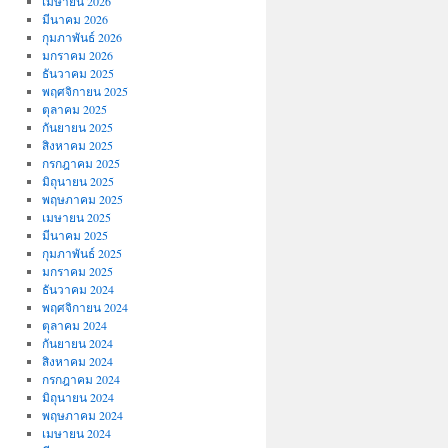
เมษายน 2026
มีนาคม 2026
กุมภาพันธ์ 2026
มกราคม 2026
ธันวาคม 2025
พฤศจิกายน 2025
ตุลาคม 2025
กันยายน 2025
สิงหาคม 2025
กรกฎาคม 2025
มิถุนายน 2025
พฤษภาคม 2025
เมษายน 2025
มีนาคม 2025
กุมภาพันธ์ 2025
มกราคม 2025
ธันวาคม 2024
พฤศจิกายน 2024
ตุลาคม 2024
กันยายน 2024
สิงหาคม 2024
กรกฎาคม 2024
มิถุนายน 2024
พฤษภาคม 2024
เมษายน 2024