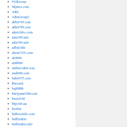
918kissme
9kpluss.com
ABA
ABAGroup2
abbet789.com
abbet789.com
aden168ss.com
adm789.info
adm789.info
allbet24hr
allone745s.com
alot666
amb888
ambnovabet.com
audi688.com
babet555.com
Baccarat
baj88thb
bar4game24hr.com
baslot168
bbp168.me
bestbet
betboxclubs.com
betflixtikto
betflixtikto.info