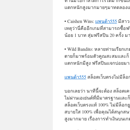
ท่านมีโอกาสได้กำไรได้มากขึ้นเล
แตกหนักสูงมากมายๆมาทดลองแพ
• Caishen Wins:
แพนด้า555
มีสาวถ
เหตุว่านี่คืออีกเกมที่สามารถซื้อ
น้อย 1 บาท สุ่มฟรีสปิน 20 ครั้ง 
• Wild Bandito: หลายท่านเรียกเก
ตายก็มาพร้อมตัวคูณสะสมและก็
แตกหนักมีสูง ฟรีสปินแจกบ่อยมาก
แพนด้า555
สล็อตเว็บตรงไม่มีล็
บอกเลยว่า นาทีนี้จะต้อง สล็อตเ
ไม่ผ่านเอเย่นต์ที่มีมาตรฐานแล
สล็อตเว็บตรงแท้ 100% ไม่มีล็อกย
สบายใส 100% เพื่อคุณได้สนุกส
สูงมากมาย เรื่องการทำเงินบนเกม