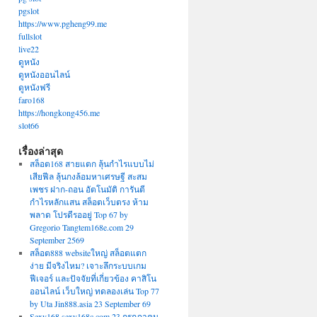
pgslot
https://www.pgheng99.me
fullslot
live22
ดูหนัง
ดูหนังออนไลน์
ดูหนังฟรี
faro168
https://hongkong456.me
slot66
เรื่องล่าสุด
สล็อต168 สายแตก ลุ้นกำไรแบบไม่
เสียฟีล ลุ้นกงล้อมหาเศรษฐี สะสม
เพชร ฝาก-ถอน อัตโนมัติ การันตี
กำไรหลักแสน สล็อตเว็บตรง ห้าม
พลาด โปรดีรออยู่ Top 67 by
Gregorio Tangtem168e.com 29
September 2569
สล็อต888 websiteใหญ่ สล็อตแตก
ง่าย มีจริงไหม? เจาะลึกระบบเกม
ฟีเจอร์ และปัจจัยที่เกี่ยวข้อง คาสิโน
ออนไลน์ เว็บใหญ่ ทดลองเล่น Top 77
by Uta Jin888.asia 23 September 69
Sexy168 sexy168c.com 23 กรกฎาคม