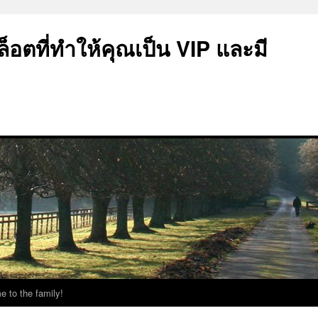
ล็อตที่ทำให้คุณเป็น VIP และมี
 to the family!