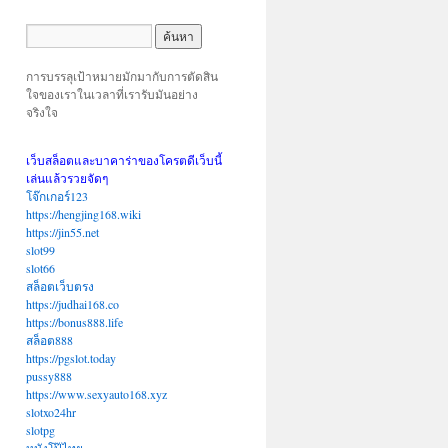
การบรรลุเป้าหมายมักมากับการตัดสิน
ใจของเราในเวลาที่เรารับมันอย่าง
จริงใจ
เว็บสล็อตและบาคาร่าของโครตดีเว็บนี้
เล่นแล้วรวยจัดๆ
โจ๊กเกอร์123
https://hengjing168.wiki
https://jin55.net
slot99
slot66
สล็อตเว็บตรง
https://judhai168.co
https://bonus888.life
สล็อต888
https://pgslot.today
pussy888
https://www.sexyauto168.xyz
slotxo24hr
slotpg