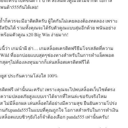
ยจ๊ะครับ เบทขั้นต่ำ 1 บาท สะสมตัวคูณได้ไม่จำกัด โอกาส
นด้า555กันได้เลย!
้ำก็ควรจะมีอาติดสิครับ ผู้ใดกันไม่เคยลองต้องทดลอง เพราะ
ฟรีสปินได้ รวมทั้งคุณจะได้รับตัวคูณแบบสุ่มอีกด้วย พนันอย่าง
มาพร้อมตัวคูณ x20 Big Win ง่ายมาก!
มนี้ว่า เกมน้าผี ฮ่า… เกมสล็อตเครดิตฟรีธีมโจรสลัดที่ความ
 Wild ที่ออกบ่อยแบบสุดๆช่องทางสำหรับในการทำแจ็คพอต
สุดๆไม่ต้องลงทุนมากก็เล่นสล็อตเครดิตฟรีได้
อกยูส ประกันความโล่งใส 100%
ครดิตฟรี เท่านั้นนะครับ! เพราะคุณจะไปพบสล็อตเว็บไซต์ตรง
ะก็ความปลอดภัยสูงแบบเราได้จากที่ไหนล่ะขอรับจริงไหม
ูส ไม่มีล็อกผล เล่นสล็อตได้อย่างมีความสุข ยืนยันความโปร่ง
นานกับpanda555ในแบบที่คุณถูกใจ โอกาสสำหรับในการทำเงิน
สล็อตแบบชิวๆยังไงก็จำต้องเลือก panda555 เท่านั้นครับ!