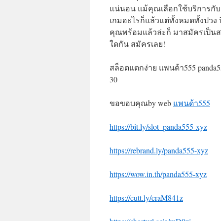
แน่นอน แม้คุณเลือกใช้บริการกับเ
เกมอะไรก็แล้วแต่ทั้งหมดทั้งปวง
คุณพร้อมแล้วล่ะก็ มาสมัครเป็นส
ใดกัน สมัครเลย!
สล็อตแตกง่าย แพนด้า555 panda555
30
ขอขอบคุณby web
แพนด้า555
https://bit.ly/slot_panda555-xyz
https://rebrand.ly/panda555-xyz
https://wow.in.th/panda555-xyz
https://cutt.ly/craM841z