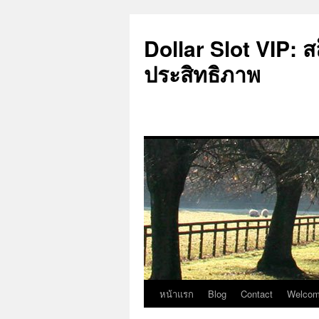
Dollar Slot VIP: ส
ประสิทธิภาพ
หน้าแรก
Blog
Contact
Welcome
ข้าม