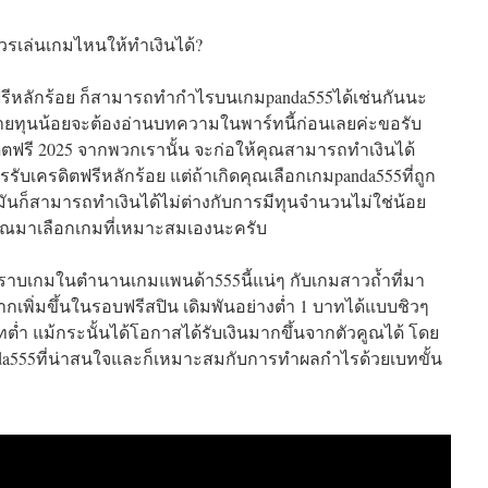
ควรเล่นเกมไหนให้ทำเงินได้?
ฟรีหลักร้อย ก็สามารถทำกำไรบนเกมpanda555ได้เช่นกันนะ
ายทุนน้อยจะต้องอ่านบทความในพาร์ทนี้ก่อนเลยค่ะขอรับ
ิตฟรี 2025 จากพวกเรานั้น จะก่อให้คุณสามารถทำเงินได้
รรับเครดิตฟรีหลักร้อย แต่ถ้าเกิดคุณเลือกเกมpanda555ที่ถูก
ันก็สามารถทำเงินได้ไม่ต่างกับการมีทุนจำนวนไม่ใช่น้อย
ุณมาเลือกเกมที่เหมาะสมเองนะครับ
ดไม่ทราบเกมในตำนานเกมแพนด้า555นี้แน่ๆ กับเกมสาวถ้ำที่มา
เพิ่มขึ้นในรอบฟรีสปิน เดิมพันอย่างต่ำ 1 บาทได้แบบชิวๆ
ทต่ำ แม้กระนั้นได้โอกาสได้รับเงินมากขึ้นจากตัวคูณได้ โดย
panda555ที่น่าสนใจและก็เหมาะสมกับการทำผลกำไรด้วยเบทขั้น