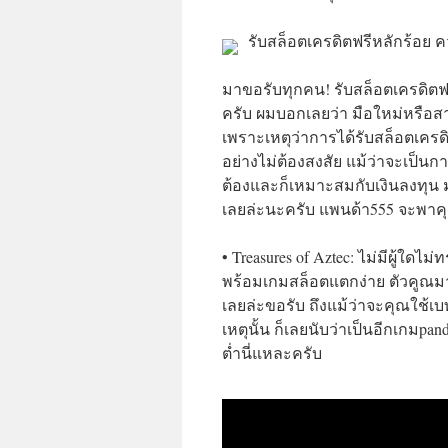
รับสล็อตเครดิตฟรีหลักร้อย 
มาขอรับทุกคน! รับสล็อตเครดิต
ครับ ผมบอกเลยว่า มือใหม่หรือส
เพราะเหตุว่าการได้รับสล็อตเครด
อย่างไม่ต้องสงสัย แม้ว่าจะเป็นกา
ต้องและก็เหมาะสมกับเงินลงทุน ม
เลยล่ะนะครับ แพนด้า555 จะพาค
• Treasures of Aztec: ไม่มีผู้ใ
พร้อมเกมสล็อตแตกง่าย ตัวคูณมาก
เลยล่ะขอรับ ถึงแม้ว่าจะคุณใช้เบ
เหตุนั้น ก็เลยนับว่าเป็นอีกเกม
ต่ำนี่แหละครับ