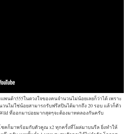
นเกมแพนด้า555ในดวงใจของคนจำนวนไม่น้อยเลยก็ว่าได้ เพราะ
ำนวนไม่ใช่น้อยสามารถรับฟรีสปินได้มากถึง 20 รอบ แล้วก็ตัว
าย Wild ที่ออกมาบ่อยมากสุดๆจะต้องมาทดลองกันครับ
คก็มาพร้อมกับตัวคูณ x2 ทุกครั้งที่โผล่มาบนรีล ยิ่งทำให้