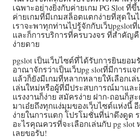
เฉพาะอย่างยิ่งกับค่ายเกม PG Slot ที่ขึ้น
ค่ายเกมที่มีเกมสล็อตแตกง่ายที่สุดในไ
เราจะพาทุกท่านไปรู้จักกับเว็บpgslotที
และก็การบริการที่ครบวงจร ที่สำคัญค
ง่ายดาย
pgslot เป็นเว็บไซต์ที่ได้รับการยินยอมร
อาณาจักรว่าเป็นเว็บpg slotที่มีการ
แล้วก็ยังมีเกมที่หลากหลายให้เลือกเล่น
เล่นใหม่หรือผู้ที่มีประสบการณ์มาแล
แรงงานก็ง่าย สมัครง่าย ฝาก-ถอนก็สะ
มาเอ๋ยถึงทุกแง่มุมของเว็บไซต์แห่งนี้ อ
ง่ายในการแตก โปรโมชั่นที่น่าดึงดูด ร
อะไรคุณควรที่จะเลือกเล่นกับ pg slot
เลยขอรับ!