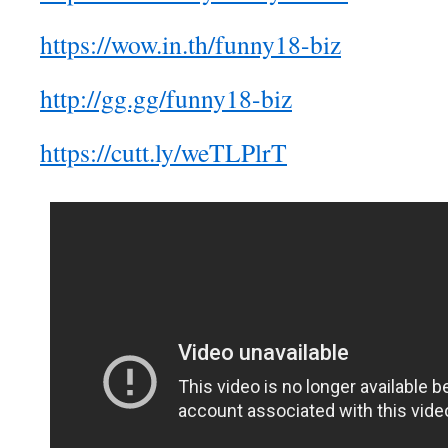
https://wow.in.th/funny18-biz
http://gg.gg/funny18-biz
https://cutt.ly/weTLPlrT