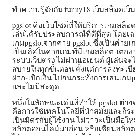
ทำความรู้จักกับ funny18 เว็บสล็อตเว็บ
pgslot คือเว็บไซต์ที่ให้บริการเกมสล็อต
เล่นได้รับประสบการณ์ที่ดีที่สุด โดยเ
เกมpgslotจากค่าย pgslot ซึ่งเป็นค่ายเกมช
เป็นเลิศในค่ายเกมที่มีเกมสล็อตแตกง่
ระบบเว็บตรง ไม่ผ่านเอเย่นต์ ผู้เล่น
สบายในทุกขั้นตอน ตั้งแต่การลงทะเบ
ฝาก-เบิกเงิน ไปจนกระทั่งการเล่นเกมpg
และไม่มีสะดุด
หนึ่งในลักษณะเด่นที่ทำให้ pgslot ต่าง
คือการใช้เทคโนโลยีที่นำสมัยและก็ระ
เป็นมิตรกับผู้ใช้งาน ไม่ว่าจะเป็นมือให
สล็อตออนไลน์มาก่อน หรือเซียนสล็อตที่