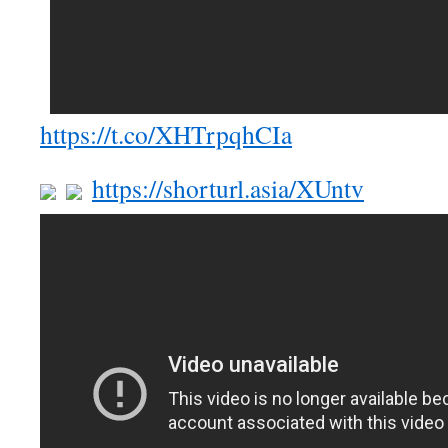
https://t.co/XHTrpqhCIa
https://shorturl.asia/XUntv