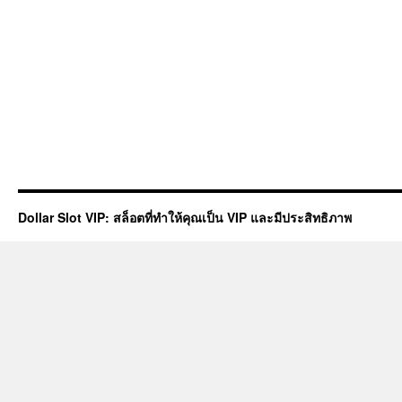
Dollar Slot VIP: สล็อตที่ทำให้คุณเป็น VIP และมีประสิทธิภาพ