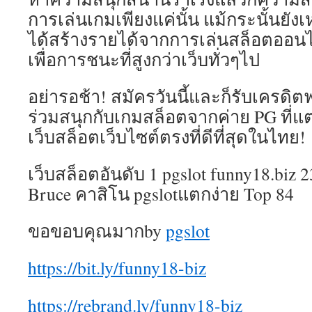
การเล่นเกมเพียงแค่นั้น แม้กระนั้นยังเ
ได้สร้างรายได้จากการเล่นสล็อตออนไ
เพื่อการชนะที่สูงกว่าเว็บทั่วๆไป
อย่ารอช้า! สมัครวันนี้และก็รับเครดิต
ร่วมสนุกกับเกมสล็อตจากค่าย PG ที่แตกง
เว็บสล็อตเว็บไซต์ตรงที่ดีที่สุดในไทย!
เว็บสล็อตอันดับ 1 pgslot funny18.biz 
Bruce คาสิโน pgslotแตกง่าย Top 84
ขอขอบคุณมากby
pgslot
https://bit.ly/funny18-biz
https://rebrand.ly/funny18-biz