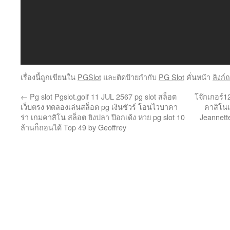
เรื่องนี้ถูกเขียนใน
PGSlot
และติดป้ายกำกับ
PG Slot
คั่นหน้า
ลิงก์
←
Pg slot Pgslot.golf 11 JUL 2567 pg slot สล็อต
โจ๊กเกอร์1
เว็บตรง ทดลองเล่นสล็อต pg เงินชัวร์ โอนไวบาคา
คาสิโนเ
ร่า เกมคาสิโน สล็อต ยิงปลา ป๊อกเด้ง หวย pg slot 10
Jeannett
ล้านก็ถอนได้ Top 49 by Geoffrey