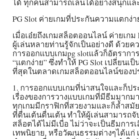
ได้ ทุกคนสามารถเล่นได้อย่างสนุกและไม
PG Slot ค่ายเกมที่ประกันความแตกง่า
เมื่อเอ๋ยถึงเกมสล็อตออนไลน์ ค่ายเกม PG
ผู้เล่นหลายท่านรู้จักเป็นอย่างดี ด้วยค
การออกแบบเกมpg slotแล้วก็อัตราการจ่า
“แตกง่าย” ซึ่งทำให้ PG Slot เปลี่ยนเ
ที่สุดในตลาดเกมสล็อตออนไลน์ของ
1. การออกแบบเกมที่น่าสนใจและก็ประดิ
เรื่องของการวางแบบเกมที่มีธีมมากมา
ทุกเกมมีกราฟิกที่สวยงามและก็ล้ำสมั
ที่ตื่นเต้นตื่นเต้น ทำให้ผู้เล่นสามารถ
สล็อตได้ไม่มีเบื่อ ไม่ว่าจะเป็นธีมการเส
เทพนิยาย, หรือวัฒนธรรมต่างๆได้แก่ เ