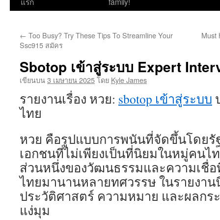
ไป
แรก
family!
ยัง
←
Too Busy? Try These Tips To Streamline Your
Must 
เนื้อหา
Ssc915 สมัคร
Sbotop เข้าสู่ระบบ Expert Inte
เขียนบน
3 เมษายน 2025
โดย
Kyle James
รายงานเรื่อง หวย:
sbotop เข้าสู่ระบบ
ป
ไทย
หวย คือรูปแบบการพนันที่จัดขึ้นโดย
เอกชนที่ไม่เพียงเป็นที่นิยมในหมู่คนไทย
ส่วนหนึ่งของวัฒนธรรมและความเชื่อที
ไทยมานานหลายทศวรรษ ในรายงานนี
ประวัติศาสตร์ ความหมาย และผลก
แง่มุม