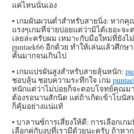
แค่ไหนนั่นเอง
• เกมผันผวนต่ำสำหรับสายนิ่ง: หากคุ
แรงๆเกมที่จ่ายบ่อยแต่ว่ามิได้เยอะจ
เลยล่ะครับผม เหมาะกับมือใหม่ที่ยังไม
puntaek66 อีกด้วย ทำให้เล่นแล้วศึกษา
คั้นมากจนเกินไป
• เกมแปรผันสูงสำหรับสายลุ้นหนัก:
pu
ชอบลุ้น ชอบความระทึกใจ เกม
punta
หนักแต่ว่าไม่บ่อยก็จะตอบโจทย์คุณมา
ต้องรอนานสักนิด แต่ถ้าเกิดเข้าโบนัส
ก็คุ้มอย่างแน่แท้
• บาลานซ์การเสี่ยงให้ดี: การเลือกเกมที
เลือกคู่กับงบที่เรามีด้วยนะครับ ถ้า