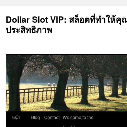
Dollar Slot VIP: สล็อตที่ทำให้คุ
ประสิทธิภาพ
ข้าม
หน้า
Blog
Contact
Welcome to the