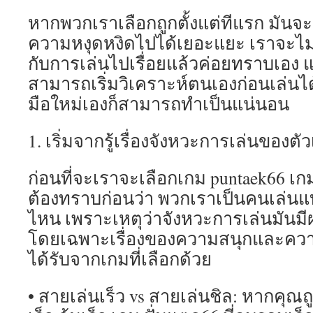
หากพวกเราเลือกถูกตั้งแต่ทีแรก มันจ
ความหงุดหงิดไปได้เยอะแยะ เราจะไม่
กับการเล่นไปเรื่อยแล้วค่อยทราบเอง แ
สามารถเริ่มวิเคราะห์ตนเองก่อนเล่นได้
มือใหม่เองก็สามารถทำเป็นแน่นอน
1. เริ่มจากรู้เรื่องจังหวะการเล่นของตั
ก่อนที่จะเราจะเลือกเกม puntaek66 
ต้องทราบก่อนว่า พวกเราเป็นคนเล่
ไหน เพราะเหตุว่าจังหวะการเล่นมันมีผ
โดยเฉพาะเรื่องของความสนุกและควา
ได้รับจากเกมที่เลือกด้วย
• สายเล่นเร็ว vs สายเล่นชิล: หากคุณ