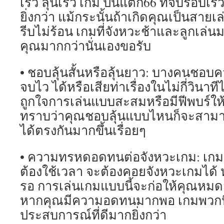
เร็ว ลุ้นเร็ว เกม ปั่นแตก66 ที่จบรอบ
ยิ่งกว่า แม้กระนั้นถ้าเกิดคุณเป็นสายเล
รีบไม่ร้อน เกมที่จังหวะช้าและลูกเล่
คุณมากกว่านั่นเองขอรับ
• ชอบลุ้นสั้นหรือลุ้นยาว: บางคนชอบค
จบไว ได้หรือเสียท่าเรื่องในไม่กี่วิน
ถูกใจการเล่นแบบสะสมหรือมีฟีพบร์ให้
ทราบว่าคุณชอบลุ้นแบบไหนก็จะสามาร
ได้ตรงกันมากขึ้นเรื่อยๆ
• ความทรหดอดทนต่อจังหวะเกม: เกม
ต้องใช้เวลา จะต้องคอยจังหวะเกมได้
รอ การเล่นเกมแบบนี้จะก่อให้คุณหมดส
หากคุณมีความอดทนมากพอ เกมพวกนี้
ประสบการณ์ที่ดีมากยิ่งกว่า